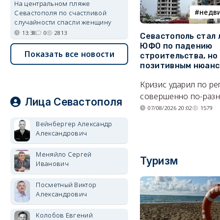
На центральном пляже
недв
Севастополя по счастливой
случайности спасли женщину
13:38
0
2813
Севастополь стал
ЮФО по падению
Показать все новости
строительства, но
позитивным нюан
Кризис ударил по р
совершенно по-разн
Лица Севастополя
07/08/2026 20:02
1579
Вейнбергер Александр
Александрович
Меняйло Сергей
Туризм
Иванович
Посметный Виктор
Александрович
Колобов Евгений