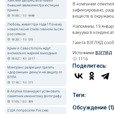
Ханский дворец возглавил
В компании отметил
бывший замминистра юстиции
зафиксировано, рад
Крыма
веществ в окружающ
19:00
1
4448
Любовь живёт три года? Почему
Напомним, 19 январ
новая песня стала гимном тысяч
вакуума в конденсат
россиянок
18:20
1
510
Газета ВЗГЛЯД сооб
Крым и Севастополь ждут
Источники
ВЗГЛЯД
аномально жаркие выходные
1116
18:02
4
2217
Поделитесь:
Минтранс разрешил тратить
«дорожные» деньги на защиту от
БПЛА
17:18
1
171
В Алупке планируют установить
Теги:
памятник именитому фотографу
17:05
0
309
Обсуждение (1
США попросили Россию