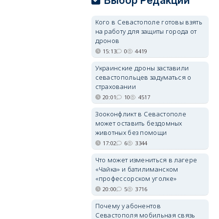
Выбор Редакции
Кого в Севастополе готовы взять
на работу для защиты города от
дронов
15:13
0
4419
Украинские дроны заставили
севастопольцев задуматься о
страховании
20:01
10
4517
Зооконфликт в Севастополе
может оставить бездомных
животных без помощи
17:02
6
3344
Что может измениться в лагере
«Чайка» и батилиманском
«профессорском уголке»
20:00
5
3716
Почему у абонентов
Севастополя мобильная связь