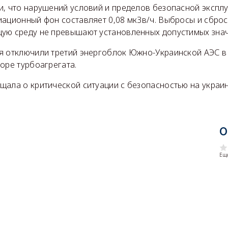
и, что нарушений условий и пределов безопасной экспл
иационный фон составляет 0,08 мкЗв/ч. Выбросы и сбро
ую среду не превышают установленных допустимых знач
я отключили третий энергоблок Южно-Украинской АЭС в 
оре турбоагрегата.
щала о критической ситуации с безопасностью на украи
О
Еще
)