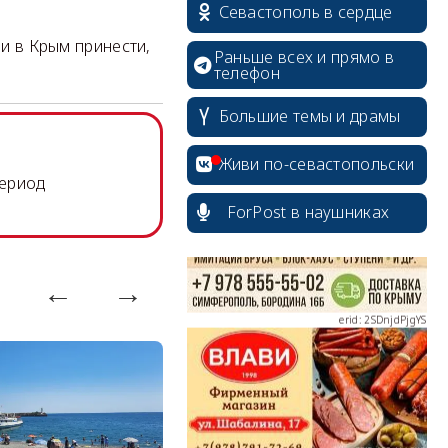
Севастополь в сердце
 и в Крым принести,
Раньше всех и прямо в
телефон
Большие темы и драмы
erid: 2SDnjcrDNw6
Живи по-севастопольски
период
ForPost в наушниках
erid: 2SDnjdPjgYS
erid: 2SDnjdvhGXG