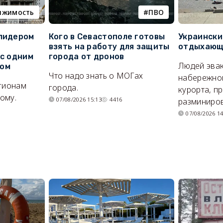
ижимость
ПВО
 лидером
Кого в Севастополе готовы
Украински
взять на работу для защиты
отдыхающи
 с одним
города от дронов
Людей эвак
сом
Что надо знать о МОГах
набережно
егионам
города.
курорта, п
ому.
07/08/2026 15:13
4416
разминиров
07/08/2026 14