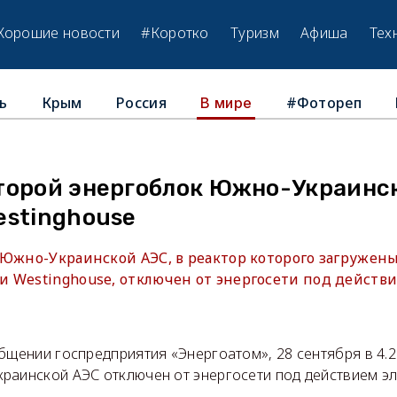
Хорошие новости
#Коротко
Туризм
Афиша
Тех
ь
Крым
Россия
#Фотореп
В мире
торой энергоблок Южно-Украинск
estinghouse
 Южно-Украинской АЭС, в реактор которого загружен
 Westinghouse, отключен от энергосети под действ
бщении госпредприятия «Энергоатом», 28 сентября в 4.
раинской АЭС отключен от энергосети под действием эл