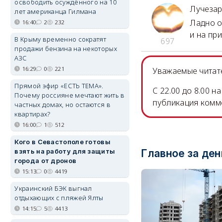
освободить осуждённого на 10
Лучеза
лет американца Гилмана
Ладно о
16:40
2
232
и на пр
В Крыму временно сократят
697
продажи бензина на некоторых
АЗС
16:29
0
221
Уважаемые читате
Прямой эфир «ЕСТЬ ТЕМА».
C 22.00 до 8.00 
Почему россияне мечтают жить в
публикация комм
частных домах, но остаются в
квартирах?
16:00
1
512
Кого в Севастополе готовы
взять на работу для защиты
Главное за ден
города от дронов
15:13
0
4419
Украинский БЭК выгнал
отдыхающих с пляжей Ялты
14:15
5
4413