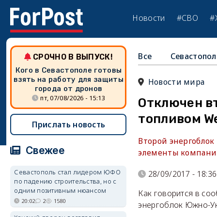
Новости
#СВО
#
Все
Севастопол
СРОЧНО В ВЫПУСК!
Кого в Севастополе готовы
взять на работу для защиты
Новости мира
города от дронов
пт, 07/08/2026 - 15:13
Отключен в
топливом W
Прислать новость
Второй энергоблок
Свежее
элементы компании
Севастополь стал лидером ЮФО
28/09/2017 - 18:36
по падению строительства, но с
одним позитивным нюансом
Как говорится в соо
20:02
2
1580
энергоблок Южно-Ук