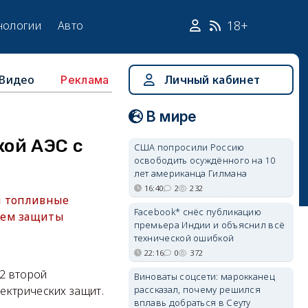
18+
нологии
Авто
Видео
Личный кабинет
Реклама
В мире
ой АЭС с
США попросили Россию
освободить осуждённого на 10
лет американца Гилмана
16:40
2
232
ы топливные
Facebook* снёс публикацию
ием защиты
премьера Индии и объяснил всё
технической ошибкой
22:16
0
372
22 второй
Виноваты соцсети: марокканец
рассказал, почему решился
ектрических защит.
вплавь добраться в Сеуту