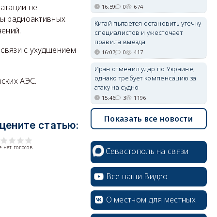
уатации не
16:59
0
674
сы радиоактивных
Китай пытается остановить утечку
ений.
специалистов и ужесточает
правила выезда
связи с ухудшением
16:07
0
417
Иран отменил удар по Украине,
однако требует компенсацию за
нских АЭС.
атаку на судно
15:46
3
1196
Показать все новости
цените статью:
 нет голосов
Севастополь на связи
Все наши Видео
О местном для местных