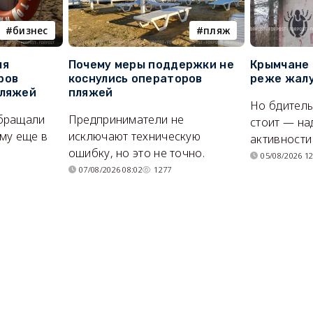
бизнес
пляж
ля
Почему меры поддержки не
Крымчане 
ров
коснулись операторов
реже жалу
пляжей
пляжей
Но бдитель
бращали
Предприниматели не
стоит — на
му еще в
исключают техническую
активности
ошибку, но это не точно.
05/08/2026 12
07/08/2026 08:02
1277