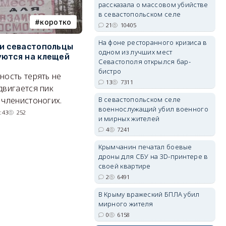
рассказала о массовом убийстве
в севастопольском селе
коротко
Балаклава
21
10405
На фоне ресторанного кризиса в
и севастопольцы
В Севастополе утвердили
Н
erid: 2SDnjdvhGXG
одном из лучших мест
ются на клещей
проект застройки центра
С
Севастополя открылся бар-
Балаклавы
и
бистро
ность терять не
13
7311
Там появится туристический
М
двигается пик
квартал с отелями и
н
 членистоногих.
В севастопольском селе
военнослужащий убил военного
парковками.
:43
252
и мирных жителей
05/08/2026 08:01
5498
4
7241
Крымчанин печатал боевые
дроны для СБУ на 3D-принтере в
своей квартире
2
6491
В Крыму вражеский БПЛА убил
мирного жителя
0
6158