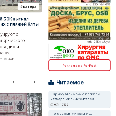
катера
электроснабжение
й БЭК выгнал
Губернатор Севастополя
П
х с пляжей Ялты
рассказал о перспективах
к
erid: 2SDnjcLUypt
электроснабжения города
п
уируют с
Энергетики, подчеркнул он,
П
й крымского
делают практически
и
роводится
невозможное.
ош
ание.
07/08/2026 10:13
4401
:15
4411
Реклама на ForPost
erid: 2SDnjcrDNw6
Читаемое
В Крыму этой ночью погибли
четверо мирных жителей
erid: 2SDnjdPjgYS
0
17499
Что местная жительница