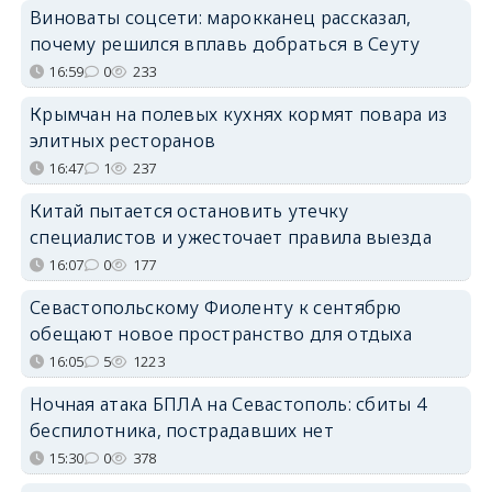
Виноваты соцсети: марокканец рассказал,
почему решился вплавь добраться в Сеуту
16:59
0
233
Крымчан на полевых кухнях кормят повара из
элитных ресторанов
16:47
1
237
Китай пытается остановить утечку
специалистов и ужесточает правила выезда
16:07
0
177
Севастопольскому Фиоленту к сентябрю
обещают новое пространство для отдыха
16:05
5
1223
Ночная атака БПЛА на Севастополь: сбиты 4
беспилотника, пострадавших нет
15:30
0
378