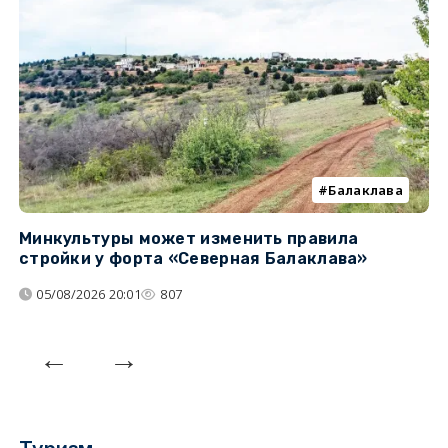
Балаклава
Минкультуры может изменить правила
С
стройки у форта «Северная Балаклава»
д
05/08/2026 20:01
807