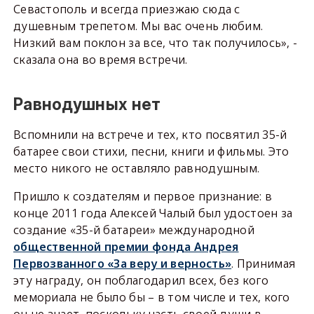
Севастополь и всегда приезжаю сюда с
душевным трепетом. Мы вас очень любим.
Низкий вам поклон за все, что так получилось», -
сказала она во время встречи.
Равнодушных нет
Вспомнили на встрече и тех, кто посвятил 35-й
батарее свои стихи, песни, книги и фильмы. Это
место никого не оставляло равнодушным.
Пришло к создателям и первое признание: в
конце 2011 года Алексей Чалый был удостоен за
создание «35-й батареи» международной
общественной премии фонда Андрея
Первозванного «За веру и верность»
. Принимая
эту награду, он поблагодарил всех, без кого
мемориала не было бы – в том числе и тех, кого
он не знает, поскольку часть своей души в