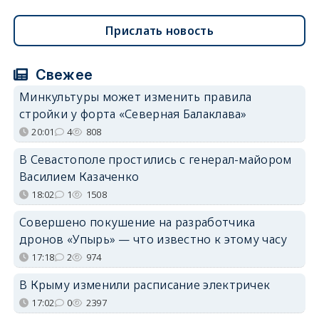
Прислать новость
Свежее
Минкультуры может изменить правила
стройки у форта «Северная Балаклава»
20:01
4
808
В Севастополе простились с генерал-майором
Василием Казаченко
18:02
1
1508
Совершено покушение на разработчика
дронов «Упырь» — что известно к этому часу
17:18
2
974
В Крыму изменили расписание электричек
17:02
0
2397