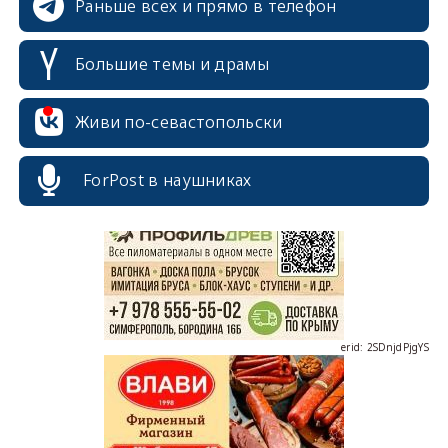
Раньше всех и прямо в телефон
Большие темы и драмы
Живи по-севастопольски
erid: 2SDnjcrDNw6
ForPost в наушниках
erid: 2SDnjdPjgYS
erid: 2SDnjdvhGXG