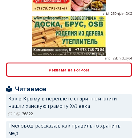
erid: 2SDnjcLUypt
Реклама на ForPost
erid: 2SDnjcrDNw6
Читаемое
Как в Крыму в переплёте старинной книги
нашли ханскую грамоту XVI века
1
36822
Пчеловод рассказал, как правильно хранить
erid: 2SDnjdPjgYS
мёд