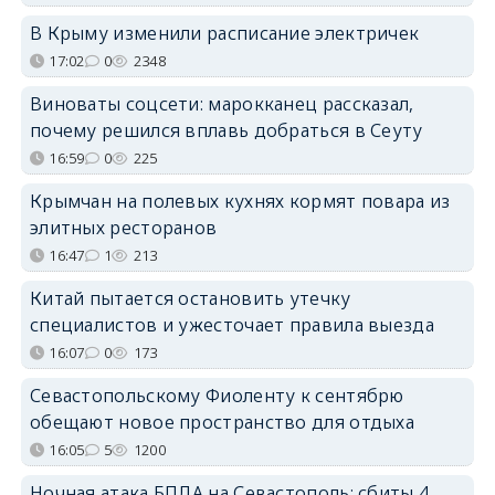
В Крыму изменили расписание электричек
17:02
0
2348
Виноваты соцсети: марокканец рассказал,
почему решился вплавь добраться в Сеуту
16:59
0
225
Крымчан на полевых кухнях кормят повара из
элитных ресторанов
16:47
1
213
Китай пытается остановить утечку
специалистов и ужесточает правила выезда
16:07
0
173
Севастопольскому Фиоленту к сентябрю
обещают новое пространство для отдыха
16:05
5
1200
Ночная атака БПЛА на Севастополь: сбиты 4