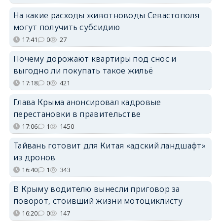
На какие расходы животноводы Севастополя
могут получить субсидию
17:41
0
27
Почему дорожают квартиры под снос и
выгодно ли покупать такое жильё
17:18
0
421
Глава Крыма анонсировал кадровые
перестановки в правительстве
17:06
1
1450
Тайвань готовит для Китая «адский ландшафт»
из дронов
16:40
1
343
В Крыму водителю вынесли приговор за
поворот, стоивший жизни мотоциклисту
16:20
0
147