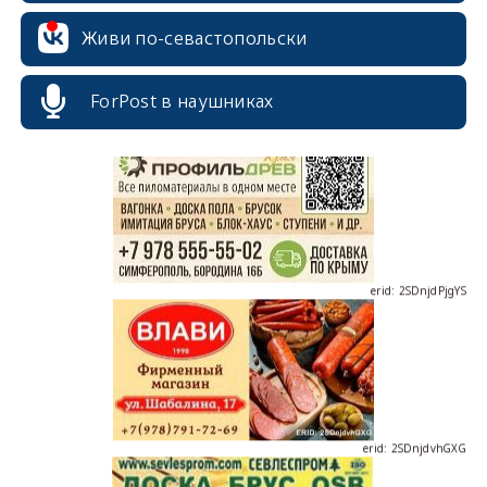
Живи по-севастопольски
erid: 2SDnjcrDNw6
ForPost в наушниках
erid: 2SDnjdPjgYS
erid: 2SDnjdvhGXG