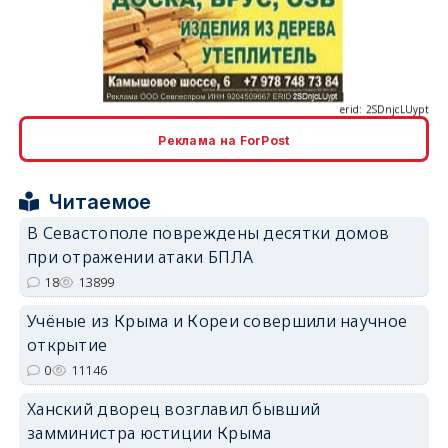
erid: 2SDnjcLUypt
Реклама на ForPost
erid: 2SDnjcrDNw6
Читаемое
В Севастополе повреждены десятки домов
при отражении атаки БПЛА
18
13899
erid: 2SDnjdPjgYS
Учёные из Крыма и Кореи совершили научное
открытие
0
11146
Ханский дворец возглавил бывший
замминистра юстиции Крыма