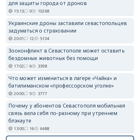
для защиты города от дронов
15:13
0
10268
Украинские дроны заставили севастопольцев
задуматься о страховании
20:01
12
5104
Зооконфликт в Севастополе может оставить
бездомных животных без помощи
17:02
6
3398
Что может измениться в лагере «Чайка» и
батилиманском «профессорском уголке»
20:00
5
3777
Почему у абонентов Севастополя мобильная
связь вела себя по-разному при утреннем
блэкауте
13:00
16
6488