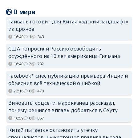
В мире
Тайвань готовит для Китая «адский ландшафт»
из дронов
16:40
1
343
США попросили Россию освободить
осуждённого на 10 лет американца Гилмана
16:40
2
732
Facebook* снёс публикацию премьера Индии и
объяснил всё технической ошибкой
22:16
0
478
Виноваты соцсети: марокканец рассказал,
почему решился вплавь добраться в Сеуту
16:59
0
857
Китай пытается остановить утечку
специалистов и ужесточает правила выезда