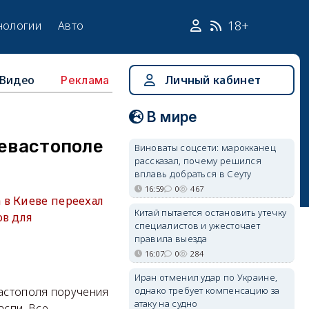
18+
нологии
Авто
Видео
Личный кабинет
Реклама
В мире
Севастополе
Виноваты соцсети: марокканец
рассказал, почему решился
вплавь добраться в Сеуту
16:59
0
467
 в Киеве переехал
Китай пытается остановить утечку
ов для
специалистов и ужесточает
правила выезда
16:07
0
284
Иран отменил удар по Украине,
однако требует компенсацию за
вастополя поручения
атаку на судно
аспи. Все