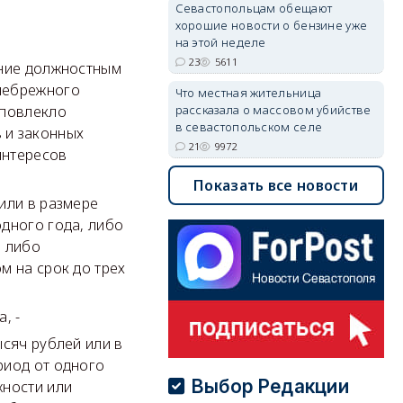
Севастопольцам обещают
хорошие новости о бензине уже
на этой неделе
23
5611
ение должностным
 небрежного
Что местная жительница
рассказала о массовом убийстве
 повлекло
в севастопольском селе
 и законных
21
9972
интересов
Показать все новости
или в размере
одного года, либо
, либо
м на срок до трех
, -
ысяч рублей или в
риод от одного
Выбор Редакции
жности или