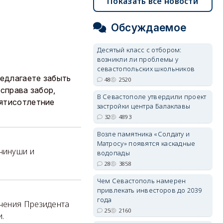
Показать все новости
Обсуждаемое
Десятый класс с отбором:
возникли ли проблемы у
севастопольских школьников
едлагаете забыть
48
2520
справа забор,
В Севастополе утвердили проект
пятисотлетние
застройки центра Балаклавы
32
4893
Возле памятника «Солдату и
Матросу» появятся каскадные
 чинуши и
водопады
28
3858
Чем Севастополь намерен
привлекать инвесторов до 2039
года
чения Президента
25
2160
и.