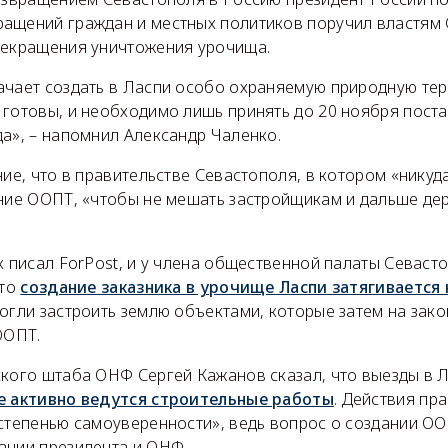
ащений граждан и местных политиков поручил властям
рекращения уничтожения урочища.
ачает создать в Ласпи особо охраняемую природную тер
 готовы, и необходимо лишь принять до 20 ноября пост
а», – напомнил Александр Чаленко.
ние, что в правительстве Севастополя, в котором «никуд
ание ООПТ, «чтобы не мешать застройщикам и дальше де
к писал ForPost, и у члена общественной палаты Севаст
что
создание заказника в урочище Ласпи затягивается
огли застроить землю объектами, которые затем на зак
ООПТ.
ского штаба ОНФ Сергей Кажанов сказал, что выезды в Л
е активно ведутся строительные работы
. Действия пр
 степенью самоуверенности», ведь вопрос о создании ОО
ации президента и ОНФ.