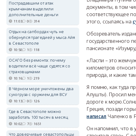
Пострадавшим от атак
документы, в том чи
крымчанам выделили
соответствующее по
дополнительные деньги
этого, ссылаясь на
с
11:03
0
314
Отдых на сапбордах чуть не
Обозреватель издани
обернулся трагедией у мыса Айя
государственного пе
в Севастополе
пансионате «Изумруд
10:50
1
118
«Ласпи – это жемчу
ОСАГО без ремонта: почему
водители всё чаще судятся со
километров относитс
страховщиками
природа, и какие та
10:16
1
219
Я помню, как туда п
В Чёрном море уничтожены два
Алушты). Просил ме
сухогруза с оружием для ВСУ
дороге к морю.Солнц
10:13
0
126
Греция, позади горы 
Где в Севастополе можно
написал
Чаленко в F
заработать 100 тысяч в месяц
10:02
7
1651
Он напомнил, что в 
Что доверчивые севастопольцы
строительство». С 