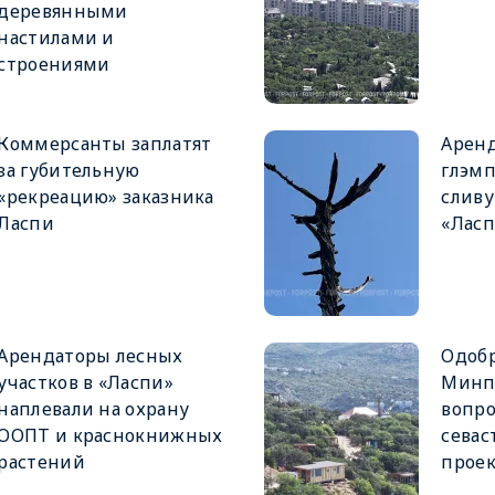
деревянными
настилами и
строениями
Коммерсанты заплатят
Аренд
за губительную
глэмп
«рекреацию» заказника
сливу
Ласпи
«Лас
Арендаторы лесных
Одоб
участков в «Ласпи»
Минп
наплевали на охрану
вопро
ООПТ и краснокнижных
севас
растений
проек