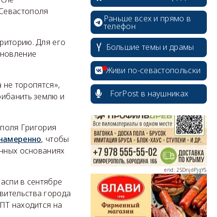
 Севастополя
Раньше всех и прямо в
телефон
риторию. Для его
Большие темы и драмы
ановление
erid: 2SDnjcrDNw6
Живи по-севастопольски
а не торопятся»,
ForPost в наушниках
рибанить землю и
ополя Григория
erid: 2SDnjdPjgYS
 намеренно
, чтобы
онных основаниях
аспи в сентябре
авительства города
ПТ находится на
erid: 2SDnjdvhGXG