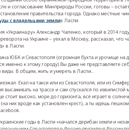
сле и согласование Минприроды России, готовы – остаё
становление правительства города. Однако местные чи
уды с владельцами
земли
в Ласпи.
я «Украина.ру» Александр Чаленко, который в 2014 году
реворота на Украине – уехал в Москву, рассказал, что ч
» в Ласпи.
жина ЮБК и Севастополя (огромная бухта и урочище на 
я именно к этому городу).Вы даже не представляете себ
м виды. В общем, жить и умереть в Ласпи…
риезжал. Ехал на такси или из Севастополя, или из Симф
ня высаживать на трассе и сам спускался по извилистой
е стоит высоко, море до горизонта, всё играет в солнеч
(на них вроде как установлен крест), а ты идёшь пешком 
acebook.
украинские годы в Ласпи «начался дерибан земли и нез
возвращением Севастополя в Россию президент России п