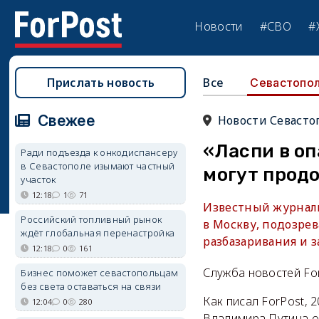
Новости
#СВО
#
Прислать новость
Все
Севастопо
Свежее
Новости Севасто
«Ласпи в оп
Ради подъезда к онкодиспансеру
в Севастополе изымают частный
могут продо
участок
12:18
1
71
Известный журнали
Российский топливный рынок
в Москву, подозрев
ждёт глобальная перенастройка
разбазаривания и 
12:18
0
161
Служба новостей Fo
Бизнес поможет севастопольцам
без света оставаться на связи
Как писал ForPost, 
12:04
0
280
Владимира Путина о