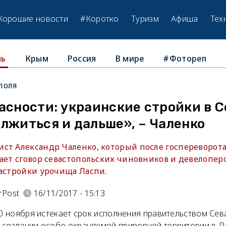
Хорошие новости
#Коротко
Туризм
Афиша
Тех
Крым
Россия
В мире
#Фотореп
ль
поля
асности: украинские стройки в 
лжиться и дальше», – Чаленко
ст Александр Чаленко, который после госпереворота
ает сговор севастопольских чиновников и девелопер
застройки урочища Ласпи.
rPost
16/11/2017 - 15:13
20 ноября истекает срок исполнения правительством Се
 создании особо охраняемой природной территории в Л