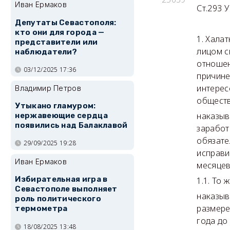
Иван Ермаков
Ст.293
Депутаты Севастополя:
кто они для города —
1. Хала
представители или
лицом с
наблюдатели?
отношен
03/12/2025 17:36
причине
интерес
Владимир Петров
обществ
Утыкано гламуром:
наказыв
нержавеющие сердца
появились над Балаклавой
заработ
обязате
29/09/2025 19:28
исправи
Иван Ермаков
месяцев
Избирательная игра в
1.1. То
Севастополе выполняет
наказыв
роль политического
размере
термометра
года до
18/08/2025 13:48