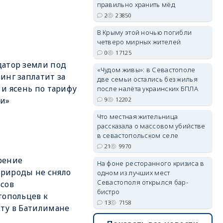
правильно хранить мёд
2
23850
В Крыму этой ночью погибли
четверо мирных жителей
0
17125
erid: 2SDnjdvhGXG
атор земли под
«Чудом живы»: в Севастополе
инг заплатит за
две семьи остались без жилья
 и ясень по тарифу
после налёта украинских БПЛА
пи»
9
12202
Что местная жительница
рассказала о массовом убийстве
в севастопольском селе
21
9970
рение
На фоне ресторанного кризиса в
рироды не сняло
одном из лучших мест
Севастополя открылся бар-
сов
бистро
топольцев к
13
7158
ту в Батилимане