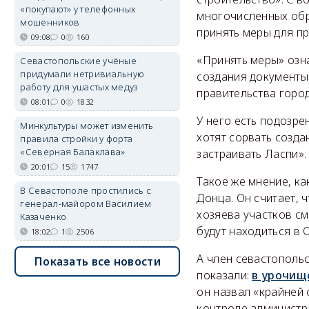
«покупают» у телефонных
многочисленных обр
мошенников
принять меры для п
09:08
0
160
«Принять меры» озн
Севастопольские учёные
придумали нетривиальную
создания документы
работу для ушастых медуз
правительства город
08:01
0
1832
У него есть подозре
Минкультуры может изменить
хотят сорвать созд
правила стройки у форта
«Северная Балаклава»
застраивать Ласпи».
20:01
15
1747
Такое же мнение, ка
В Севастополе простились с
Донца. Он считает, 
генерал-майором Василием
хозяева участков см
Казаченко
будут находиться в 
18:02
1
2506
А член севастополь
Показать все новости
показали:
в урочищ
он назвал «крайней
контроле администр