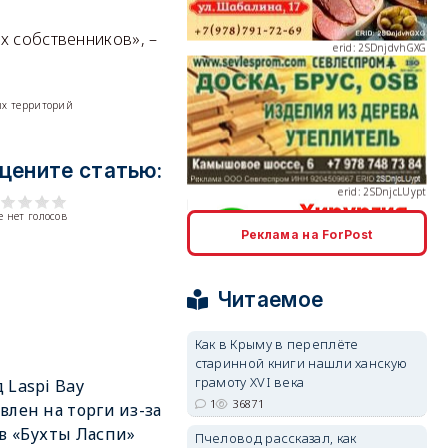
х собственников», –
ых территорий
erid: 2SDnjcLUypt
цените статью:
 нет голосов
Реклама на ForPost
erid: 2SDnjcrDNw6
Читаемое
Как в Крыму в переплёте
старинной книги нашли ханскую
грамоту XVI века
 Laspi Bay
1
36871
влен на торги из-за
erid: 2SDnjdPjgYS
в «Бухты Ласпи»
Пчеловод рассказал, как