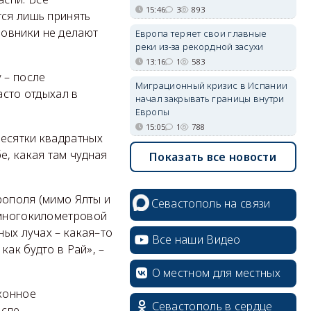
15:46
3
893
тся лишь принять
новники не делают
Европа теряет свои главные
реки из-за рекордной засухи
13:16
1
583
 – после
Миграционный кризис в Испании
асто отдыхал в
начал закрывать границы внутри
Европы
15:05
1
788
десятки квадратных
е, какая там чудная
Показать все новости
ерополя (мимо Ялты и
Севастополь на связи
 многокилометровой
ных лучах – какая–то
Все наши Видео
как будто в Рай», –
О местном для местных
аконное
Севастополь в сердце
осле