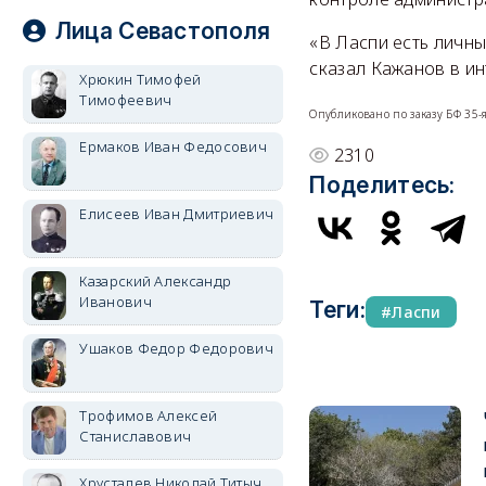
Лица Севастополя
«В Ласпи есть личны
сказал Кажанов в и
Хрюкин Тимофей
Тимофеевич
Опубликовано по заказу БФ 35
Ермаков Иван Федосович
2310
Поделитесь:
Елисеев Иван Дмитриевич
Казарский Александр
Иванович
Теги:
Ласпи
Ушаков Федор Федорович
Трофимов Алексей
Станиславович
Хрусталев Николай Титыч