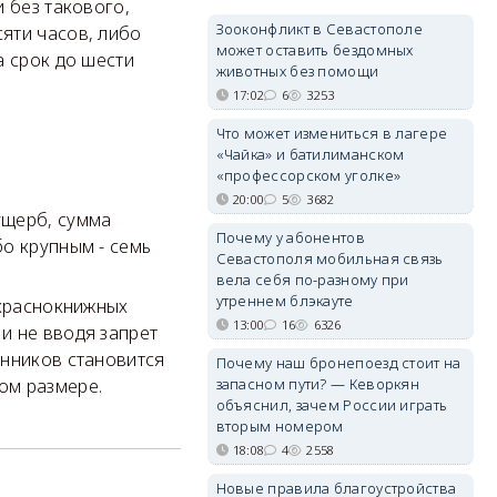
 без такового,
Зооконфликт в Севастополе
яти часов, либо
может оставить бездомных
а срок до шести
животных без помощи
17:02
6
3253
Что может измениться в лагере
«Чайка» и батилиманском
«профессорском уголке»
20:00
5
3682
ущерб, сумма
Почему у абонентов
о крупным - семь
Севастополя мобильная связь
вела себя по-разному при
утреннем блэкауте
краснокнижных
13:00
16
6326
и не вводя запрет
янников становится
Почему наш бронепоезд стоит на
запасном пути? — Кеворкян
ом размере.
объяснил, зачем России играть
вторым номером
18:08
4
2558
Новые правила благоустройства