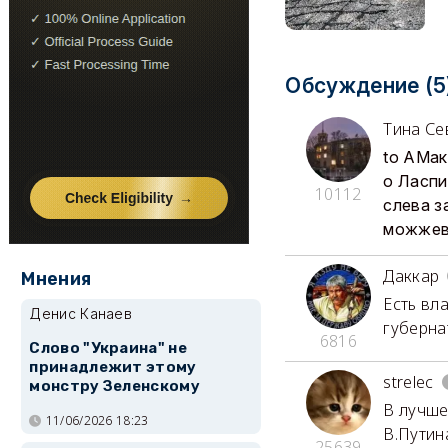
Обсуждение (5
Тина Се
to АМак
о Ласпи
10112
слева з
можжеве
Даккар
Мнения
Есть вла
Денис Канаев
губернат
6816
Слово "Украина" не
принадлежит этому
strelec
монстру Зеленскому
В лучше
11/06/2026 18:23
В.Путин
25639