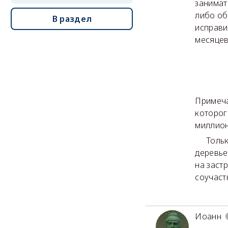
занимат
либо об
В раздел
исправи
месяцев
Примеча
которог
миллион
Только
деревье
на заст
соучаст
Иоанн