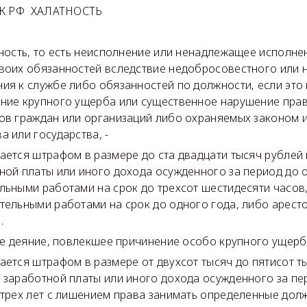
 УК РФ ХАЛАТНОСТЬ
тность, то есть неисполнение или ненадлежащее исполн
воих обязанностей вследствие недобросовестного или
ия к службе либо обязанностей по должности, если это
ние крупного ущерба или существенное нарушение прав
ов граждан или организаций либо охраняемых законом 
а или государства, -
ается штрафом в размере до ста двадцати тысяч рублей 
ной платы или иного дохода осужденного за период до 
льными работами на срок до трехсот шестидесяти часов
тельными работами на срок до одного года, либо аресто
.
 же деяние, повлекшее причинение особо крупного ущерба
ается штрафом в размере от двухсот тысяч до пятисот т
 заработной платы или иного дохода осужденного за пе
 трех лет с лишением права занимать определенные дол