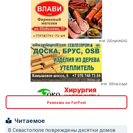
erid: 2SDnjdvhGXG
erid: 2SDnjcLUypt
Реклама на ForPost
erid: 2SDnjcrDNw6
Читаемое
В Севастополе повреждены десятки домов