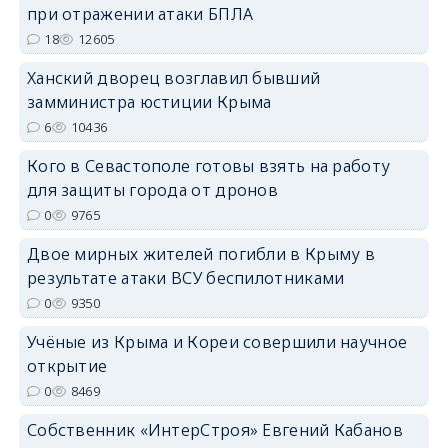
при отражении атаки БПЛА
18
12605
erid: 2SDnjdPjgYS
Ханский дворец возглавил бывший
замминистра юстиции Крыма
6
10436
Кого в Севастополе готовы взять на работу
для защиты города от дронов
erid: 2SDnjdvhGXG
0
9765
Двое мирных жителей погибли в Крыму в
результате атаки ВСУ беспилотниками
0
9350
Учёные из Крыма и Кореи совершили научное
открытие
0
8469
Собственник «ИнтерСтроя» Евгений Кабанов