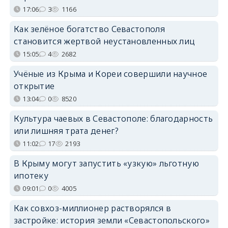
17:06
3
1166
Как зелёное богатство Севастополя
становится жертвой неустановленных лиц
15:05
4
2682
Учёные из Крыма и Кореи совершили научное
открытие
13:04
0
8520
Культура чаевых в Севастополе: благодарность
или лишняя трата денег?
11:02
17
2193
В Крыму могут запустить «узкую» льготную
ипотеку
09:01
0
4005
Как совхоз-миллионер растворялся в
застройке: история земли «Севастопольского»