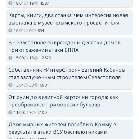
18:01
19
4537
Карты, книги, два станка: чем интересна новая
выставка в музее крымского просветителя
16:02
0
854
В Севастополе повреждены десятки домов
при отражении атаки БПЛА
15:00
18
12620
Собственник «ИнтерСтроя» Евгений Кабанов
стал заслуженным строителем Севастополя
13:04
33
6981
От руин до визитной карточки города: как
преображался Приморский бульвар
11:00
7
2109
Двое мирных жителей погибли в Крыму в
результате атаки ВСУ беспилотниками