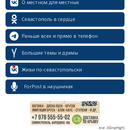
О местном для местных
Севастополь в сердце
Раньше всех и прямо в телефон
Большие темы и драмы
erid: 2SDnjcrDNw6
Живи по-севастопольски
ForPost в наушниках
erid: 2SDnjdPjgYS