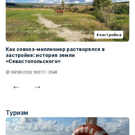
застройка
Как совхоз-миллионер растворялся в
К
застройке: история земли
н
«Севастопольского»
п
08/08/2026 18:01
3548
Туризм