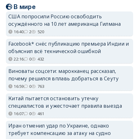
В мире
США попросили Россию освободить
осуждённого на 10 лет американца Гилмана
16:40
2
520
Facebook* снёс публикацию премьера Индии и
объяснил всё технической ошибкой
22:16
0
432
Виноваты соцсети: марокканец рассказал,
почему решился вплавь добраться в Сеуту
16:59
0
763
Китай пытается остановить утечку
специалистов и ужесточает правила выезда
16:07
0
461
Иран отменил удар по Украине, однако
требует компенсацию за атаку на судно