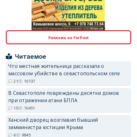
erid: 2SDnjcLUypt
Реклама на ForPost
Читаемое
erid: 2SDnjcrDNw6
Что местная жительница рассказала о
массовом убийстве в севастопольском селе
21
10737
В Севастополе повреждены десятки домов
при отражении атаки БПЛА
erid: 2SDnjdPjgYS
15
10451
Ханский дворец возглавил бывший
замминистра юстиции Крыма
6
9845