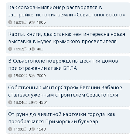
Как совхоз-миллионер растворялся в
застройке: история земли «Севастопольского»
18:01
9
1905
Карты, книги, два станка: чем интересна новая
выставка в музее крымского просветителя
16:02
0
483
В Севастополе повреждены десятки домов
при отражении атаки БПЛА
15:00
8
7009
Собственник «ИнтерСтроя» Евгений Кабанов
стал заслуженным строителем Севастополя
13:04
29
4501
От руин до визитной карточки города: как
преображался Приморский бульвар
11:00
3
1543