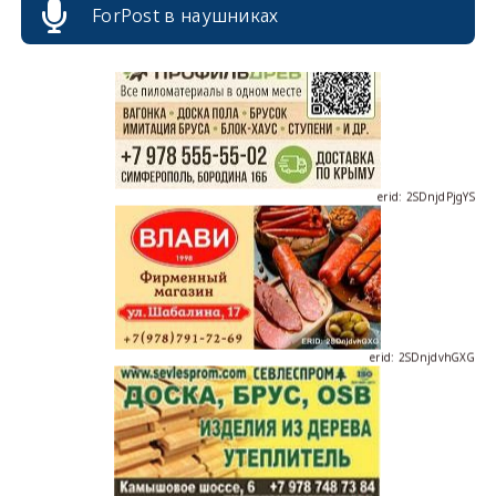
ForPost в наушниках
erid: 2SDnjdPjgYS
erid: 2SDnjdvhGXG
erid: 2SDnjcLUypt