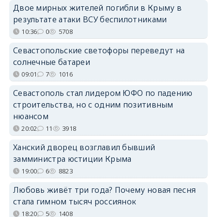
Двое мирных жителей погибли в Крыму в
результате атаки ВСУ беспилотниками
10:36
0
5708
Севастопольские светофоры переведут на
солнечные батареи
09:01
7
1016
Севастополь стал лидером ЮФО по падению
строительства, но с одним позитивным
нюансом
20:02
11
3918
Ханский дворец возглавил бывший
замминистра юстиции Крыма
19:00
6
8823
Любовь живёт три года? Почему новая песня
стала гимном тысяч россиянок
18:20
5
1408