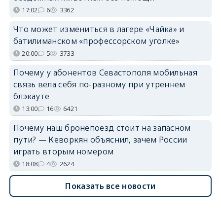
17:02
6
3362
Что может измениться в лагере «Чайка» и
батилиманском «профессорском уголке»
20:00
5
3733
Почему у абонентов Севастополя мобильная
связь вела себя по-разному при утреннем
блэкауте
13:00
16
6421
Почему наш бронепоезд стоит на запасном
пути? — Кеворкян объяснил, зачем России
играть вторым номером
18:08
4
2624
Показать все новости