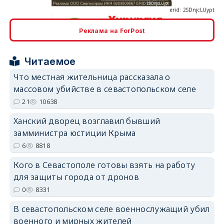
Реклама на ForPost
erid: 2SDnjcrDNw6
Читаемое
Что местная жительница рассказала о
массовом убийстве в севастопольском селе
21
10638
erid: 2SDnjdPjgYS
Ханский дворец возглавил бывший
замминистра юстиции Крыма
6
8818
Кого в Севастополе готовы взять на работу
для защиты города от дронов
erid: 2SDnjdvhGXG
0
8331
В севастопольском селе военнослужащий убил
военного и мирных жителей