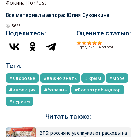
Фокина|ForPost
Все материалы автора:
Юлия Суконкина
5685
Поделитесь:
Оцените статью:
В среднем:
5
(
4
голосов)
Теги:
здоровье
важно знать
Крым
море
инфекция
болезнь
Роспотребнадзор
туризм
Читать также:
ВТБ: россияне увеличивают расходы на