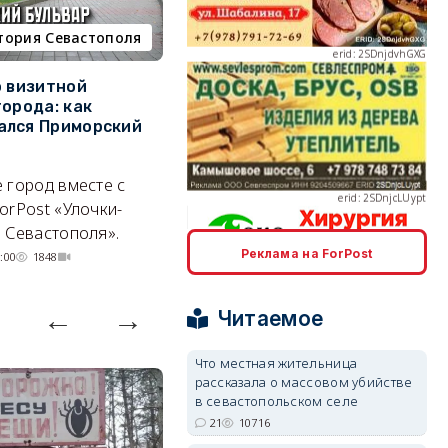
тория Севастополя
недвижимость
о визитной
Севастополь стал лидером
К
города: как
ЮФО по падению
в
ался Приморский
строительства, но с одним
г
erid: 2SDnjcLUypt
позитивным нюансом
Ч
 город вместе с
Кризис ударил по регионам
го
orPost «Улочки-
совершенно по-разному.
 Севастополя».
07/08/2026 20:02
4249
Реклама на ForPost
:00
1848
erid: 2SDnjcrDNw6
Читаемое
Что местная жительница
рассказала о массовом убийстве
в севастопольском селе
erid: 2SDnjdPjgYS
21
10716