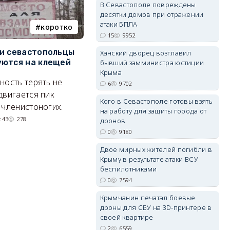
В Севастополе повреждены
десятки домов при отражении
атаки БПЛА
коротко
Балаклава
15
9952
и севастопольцы
В Севастополе утвердили
Н
Ханский дворец возглавил
erid: 2SDnjdvhGXG
ются на клещей
проект застройки центра
С
бывший замминистра юстиции
Балаклавы
и
Крыма
ность терять не
6
9702
Там появится туристический
М
двигается пик
Кого в Севастополе готовы взять
квартал с отелями и
н
 членистоногих.
на работу для защиты города от
парковками.
:43
278
дронов
05/08/2026 08:01
5624
0
9180
Двое мирных жителей погибли в
Крыму в результате атаки ВСУ
беспилотниками
0
7594
Крымчанин печатал боевые
дроны для СБУ на 3D-принтере в
своей квартире
2
6559