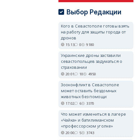
Выбор Редакции
Кого в Севастополе готовы взять
на работу для защиты города от
дронов
15:13
0
9180
Украинские дроны заставили
севастопольцев задуматься о
страховании
20:01
10
4950
Зооконфликт в Севастополе
может оставить бездомных
животных без помощи
17:02
6
3370
Что может измениться в лагере
«Чайка» и батилиманском
«профессорском уголке»
20:00
5
3743