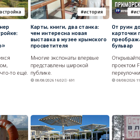
астройка
история
ис
онер
Карты, книги, два станка:
От руин д
тройке:
чем интересна новая
карточки 
выставка в музее крымского
преображ
о»
просветителя
бульвар
ихся
Многие экспонаты впервые
Открывайте
ом,
представлены широкой
проектом F
что-то ещё.
публике.
переулочки
08/08/2026 16:02
691
08/08/2026 11