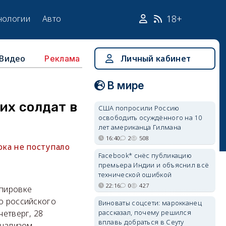
18+
нологии
Авто
Видео
Личный кабинет
Реклама
В мире
их солдат в
США попросили Россию
освободить осуждённого на 10
лет американца Гилмана
16:40
2
508
ка не поступало
Facebook* снёс публикацию
премьера Индии и объяснил всё
технической ошибкой
22:16
0
427
ппировке
го российского
Виноваты соцсети: марокканец
рассказал, почему решился
четверг, 28
вплавь добраться в Сеуту
анализом