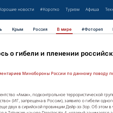
Хорошие новости
#Коротко
Туризм
Афиша
Тех
ь
Крым
Россия
#Фотореп
В мире
сь о гибели и пленении российск
ентариев Минобороны России по данному поводу по
нтство «Амак», подконтрольное террористической гру
тво» (ИГ, запрещена в России), заявило о гибели одно
еще двух в сирийской провинции Дейр-эз-Зор. Об этом в 
я в Telegram-канале Directorate 4, который занимается 