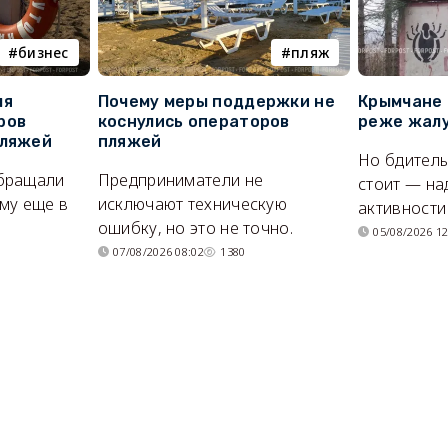
бизнес
пляж
ля
Почему меры поддержки не
Крымчане 
ров
коснулись операторов
реже жалу
пляжей
пляжей
Но бдитель
бращали
Предприниматели не
стоит — на
му еще в
исключают техническую
активности
ошибку, но это не точно.
05/08/2026 12
07/08/2026 08:02
1380