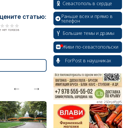
Севастополь в сердце
Раньше всех и прямо в
цените статью:
телефон
 нет голосов
Большие темы и драмы
erid: 2SDnjcrDNw6
Живи по-севастопольски
ForPost в наушниках
erid: 2SDnjdPjgYS
erid: 2SDnjdvhGXG