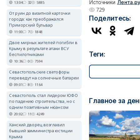
Источники
Лента.р
13:04
32
5885
729
От руин до визитной карточки
Поделитесь:
города: как преображался
Приморский бульвар
11:00
7
1848
Двое мирных жителей погибли в
Крыму в результате атаки ВСУ
Теги:
беспилотниками
10:36
0
7594
Севастопольские светофоры
переведут на солнечные батареи
09:01
8
1164
Севастополь стал лидером ЮФО
Главное за ден
по падению строительства, но с
одним позитивным нюансом
20:02
11
4249
Ханский дворец возглавил
бывший замминистра юстиции
Крыма