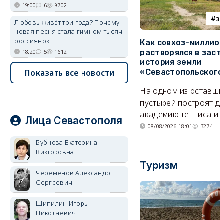
19:00
6
9702
з
Любовь живёт три года? Почему
новая песня стала гимном тысяч
россиянок
Как совхоз-милли
18:20
5
1612
растворялся в зас
история земли
Показать все новости
«Севастопольског
На одном из оставш
пустырей построят д
академию тенниса и 
Лица Севастополя
08/08/2026 18:01
3274
Бубнова Екатерина
Викторовна
Туризм
Черемёнов Александр
Сергеевич
Шипилин Игорь
Николаевич