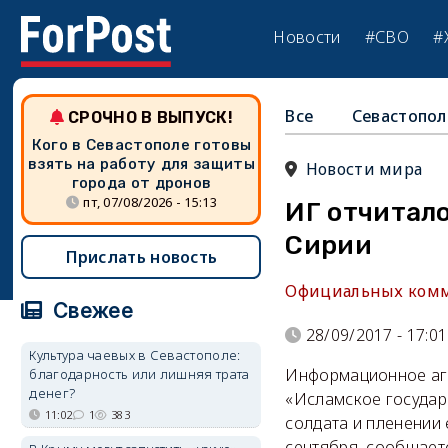
Новости
#СВО
#
Все
Севастопол
СРОЧНО В ВЫПУСК!
Кого в Севастополе готовы
взять на работу для защиты
Новости мира
города от дронов
пт, 07/08/2026 - 15:13
ИГ отчитало
Сирии
Прислать новость
Официальных комм
Свежее
28/09/2017 - 17:01
Культура чаевых в Севастополе:
Информационное аге
благодарность или лишняя трата
денег?
«Исламское государс
11:02
1
383
солдата и пленении 
сентября, сообщаетс