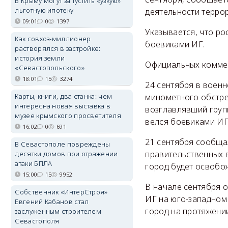
В Крыму могут запустить «узкую»
льготную ипотеку
деятельности террор
09:01
0
1397
Указывается, что ро
Как совхоз-миллионер
боевиками ИГ.
растворялся в застройке:
история земли
Официальных коммен
«Севастопольского»
18:01
15
3274
24 сентября в военн
Карты, книги, два станка: чем
минометного обстре
интересна новая выставка в
возглавлявший груп
музее крымского просветителя
велся боевиками ИГ
16:02
0
691
21 сентября сообщал
В Севастополе повреждены
правительственных 
десятки домов при отражении
атаки БПЛА
город будет освобо
15:00
15
9952
В начале сентября 
Собственник «ИнтерСтроя»
ИГ на юго-западном 
Евгений Кабанов стал
город на протяжении
заслуженным строителем
Севастополя