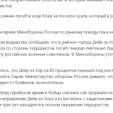
истов.
ссиянин погиб в ходе боев за поселок Шуля, который в р
тариев Минобороны России по данному поводу пока не
ом ведомстве сообщили, что в районе города Дейр-эз-З
ла со стороны террористов погиб генерал-лейтенант Ва
пу российских военных советников. В Минообороны уточ
.
ось, что Дейр-эз-Зор на 85 процентов перешел под кон
войск Сирии. Министерство обороны России заявило, что
жден от боевиков окончательно.
отряд сирийской армии и бойцы союзных сил прорвали о
направлении Дейр-эз-Зора и встретились с защитниками 
 трех лет находился в полном окружении террористов.