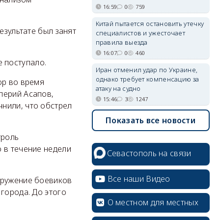
16:59
0
759
Китай пытается остановить утечку
езультате был занят
специалистов и ужесточает
правила выезда
16:07
0
460
 поступало.
Иран отменил удар по Украине,
однако требует компенсацию за
ор во время
атаку на судно
лерий Асапов,
15:46
3
1247
нили, что обстрел
Показать все новости
троль
 в течение недели
Севастополь на связи
Все наши Видео
кружение боевиков
города. До этого
О местном для местных