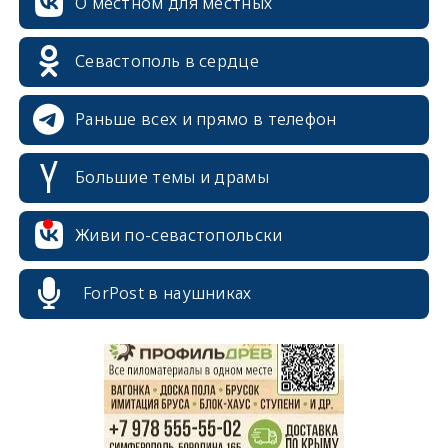
О местном для местных
Севастополь в сердце
Раньше всех и прямо в телефон
Большие темы и драмы
Живи по-севастопольски
erid: 2SDnjcrDNw6
ForPost в наушниках
erid: 2SDnjdPjgYS