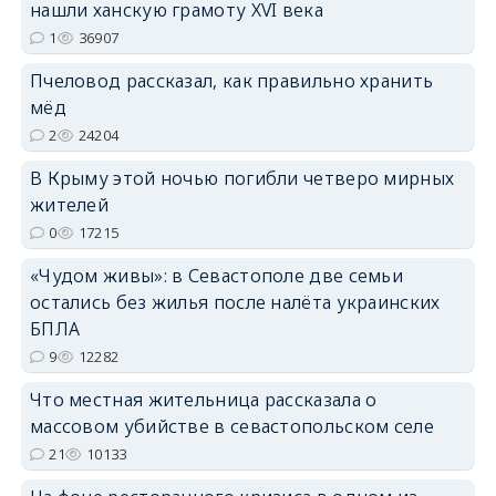
нашли ханскую грамоту XVI века
1
36907
Пчеловод рассказал, как правильно хранить
erid: 2SDnjdPjgYS
мёд
2
24204
В Крыму этой ночью погибли четверо мирных
жителей
0
17215
erid: 2SDnjdvhGXG
«Чудом живы»: в Севастополе две семьи
остались без жилья после налёта украинских
БПЛА
9
12282
Что местная жительница рассказала о
массовом убийстве в севастопольском селе
21
10133