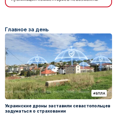
Главное за день
БПЛА
Украинские дроны заставили севастопольцев
З
задуматься о страховании
о