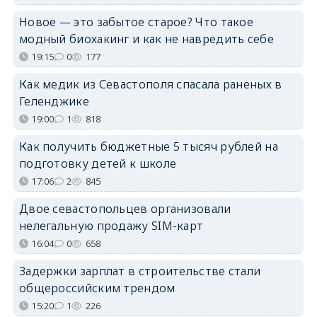
Новое — это забытое старое? Что такое
модный биохакинг и как не навредить себе
19:15
0
177
Как медик из Севастополя спасала раненых в
Геленджике
19:00
1
818
Как получить бюджетные 5 тысяч рублей на
подготовку детей к школе
17:06
2
845
Двое севастопольцев организовали
нелегальную продажу SIM-карт
16:04
0
658
Задержки зарплат в строительстве стали
общероссийским трендом
15:20
1
226