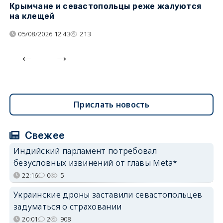
Крымчане и севастопольцы реже жалуются
В
на клещей
ц
05/08/2026 12:43
213
Прислать новость
Свежее
Индийский парламент потребовал
безусловных извинений от главы Meta*
22:16
0
5
Украинские дроны заставили севастопольцев
задуматься о страховании
20:01
2
908