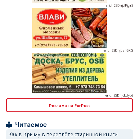
erid: 2SDnjdvhGXG
erid: 2SDnjcLUypt
Реклама на ForPost
erid: 2SDnjcrDNw6
Читаемое
Как в Крыму в переплёте старинной книги