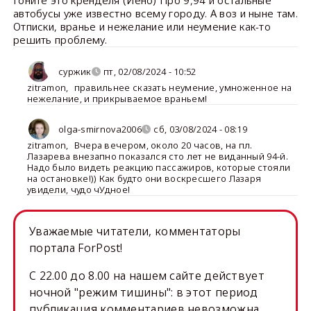
Гоните это кренделя (Иено) Про 9,94 и остальные
автобусы уже известно всему городу. А воз и ныне там.
Отписки, вранье и нежелание или неумение как-то
решить проблему.
суржик
пт, 02/08/2024 - 10:52
zitramon
,
правильнее сказать неумение, умноженное на
нежелание, и прикрываемое враньем!
olga-smirnova2006
сб, 03/08/2024 - 08:19
zitramon
,
Вчера вечером, около 20 часов, на пл.
Лазарева внезапно показался сто лет не виданный 94-й.
Надо было видеть реакцию пассажиров, которые стояли
на остановке!)) Как будто они воскресшего Лазаря
увидели, чудо чУдное!
Уважаемые читатели, комментаторы
портала ForPost!
C 22.00 до 8.00 на нашем сайте действует
ночной "режим тишины": в этот период
публикация комментариев невозможна.