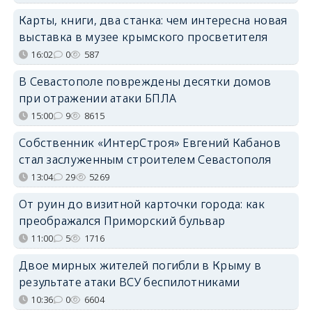
Карты, книги, два станка: чем интересна новая
выставка в музее крымского просветителя
16:02
0
587
В Севастополе повреждены десятки домов
при отражении атаки БПЛА
15:00
9
8615
Собственник «ИнтерСтроя» Евгений Кабанов
стал заслуженным строителем Севастополя
13:04
29
5269
От руин до визитной карточки города: как
преображался Приморский бульвар
11:00
5
1716
Двое мирных жителей погибли в Крыму в
результате атаки ВСУ беспилотниками
10:36
0
6604