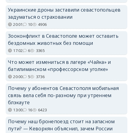
Украинские дроны заставили севастопольцев
задуматься о страховании
20:01
10
4906
Зооконфликт в Севастополе может оставить
бездомных животных без помощи
17:02
6
3365
Что может измениться в лагере «Чайка» и
батилиманском «профессорском уголке»
20:00
5
3736
Почему у абонентов Севастополя мобильная
связь вела себя по-разному при утреннем
блэкауте
13:00
16
6423
Почему наш бронепоезд стоит на запасном
пути? — Кеворкян объяснил, зачем России