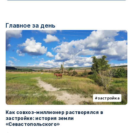
Главное за день
застройка
Как совхоз-миллионер растворялся в
К
застройке: история земли
н
«Севастопольского»
п