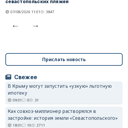
севастопольских пляжей
о
07/08/2026 11:01
3847
Прислать новость
Свежее
В Крыму могут запустить «узкую» льготную
ипотеку
09:01
0
31
Как совхоз-миллионер растворялся в
застройке: история земли «Севастопольского»
18:01
10
2711