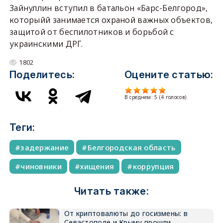
Зайнуллин вступил в батальон «Барс-Белгород»,
которыйй занимается охраной важных объектов,
защитой от беспилотников и борьбой с
украинскими ДРГ.
1802
Поделитесь:
Оцените статью:
В среднем:
5
(
4
голосов)
Теги:
задержание
Белгородская область
чиновники
хищения
коррупция
Читать также:
От криптовалюты до госизмены: в
Севастополе и Крыму прошли