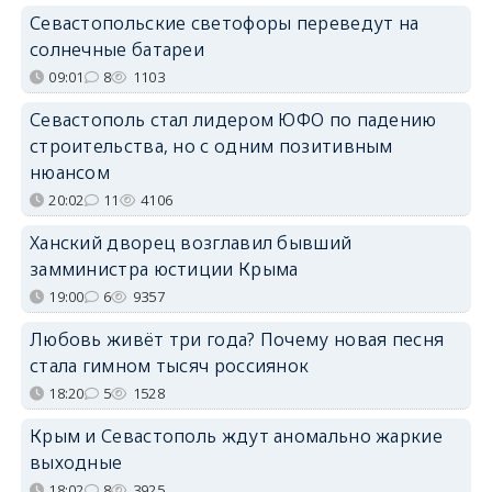
Севастопольские светофоры переведут на
солнечные батареи
09:01
8
1103
Севастополь стал лидером ЮФО по падению
строительства, но с одним позитивным
нюансом
20:02
11
4106
Ханский дворец возглавил бывший
замминистра юстиции Крыма
19:00
6
9357
Любовь живёт три года? Почему новая песня
стала гимном тысяч россиянок
18:20
5
1528
Крым и Севастополь ждут аномально жаркие
выходные
18:02
8
3925