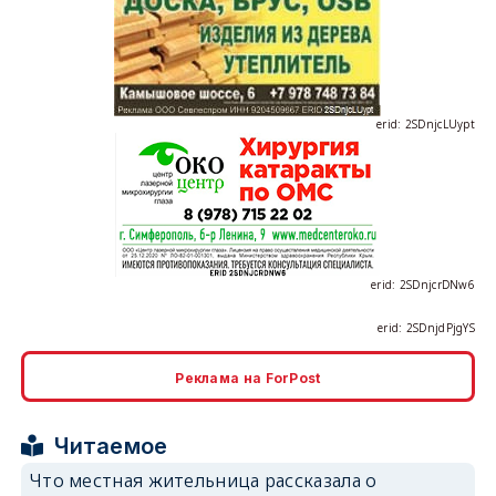
erid: 2SDnjcLUypt
erid: 2SDnjcrDNw6
erid: 2SDnjdPjgYS
erid: 2SDnjdvhGXG
Реклама на ForPost
Читаемое
Что местная жительница рассказала о