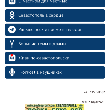
О местном для местных
Севастополь в сердце
Раньше всех и прямо в телефон
Большие темы и драмы
Живи по-севастопольски
ForPost в наушниках
erid: 2SDnjcrDNw6
erid: 2SDnjdPjgYS
erid: 2SDnjdvhGXG