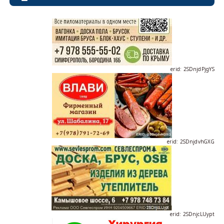
erid: 2SDnjdPjgYS
erid: 2SDnjdvhGXG
erid: 2SDnjcLUypt