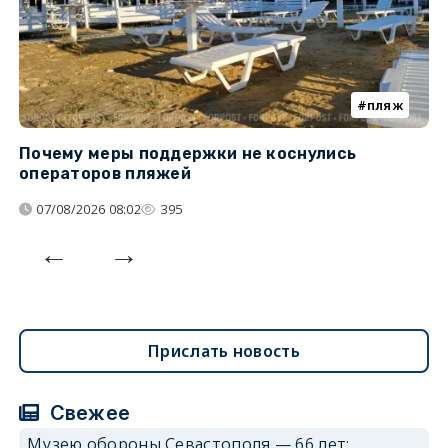
пляж
Почему меры поддержки не коснулись
К
операторов пляжей
н
07/08/2026 08:02
395
Прислать новость
Свежее
Музею обороны Севастополя — 66 лет: