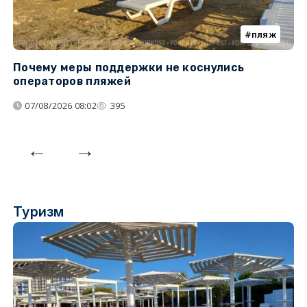
пляж
Почему меры поддержки не коснулись
У
операторов пляжей
з
07/08/2026 08:02
395
Туризм