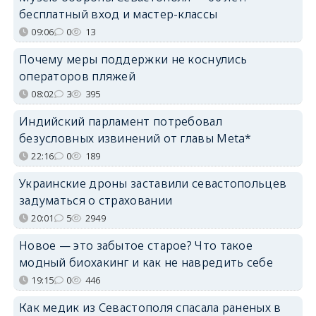
бесплатный вход и мастер-классы
09:06
0
13
Почему меры поддержки не коснулись
операторов пляжей
08:02
3
395
Индийский парламент потребовал
безусловных извинений от главы Meta*
22:16
0
189
Украинские дроны заставили севастопольцев
задуматься о страховании
20:01
5
2949
Новое — это забытое старое? Что такое
модный биохакинг и как не навредить себе
19:15
0
446
Как медик из Севастополя спасала раненых в