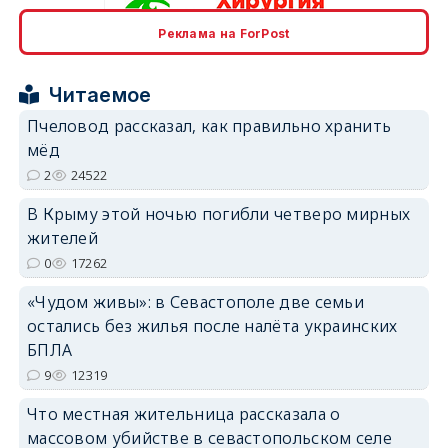
Реклама на ForPost
erid: 2SDnjcrDNw6
Читаемое
Пчеловод рассказал, как правильно хранить
мёд
2
24522
erid: 2SDnjdPjgYS
В Крыму этой ночью погибли четверо мирных
жителей
0
17262
«Чудом живы»: в Севастополе две семьи
остались без жилья после налёта украинских
БПЛА
erid: 2SDnjdvhGXG
9
12319
Что местная жительница рассказала о
массовом убийстве в севастопольском селе