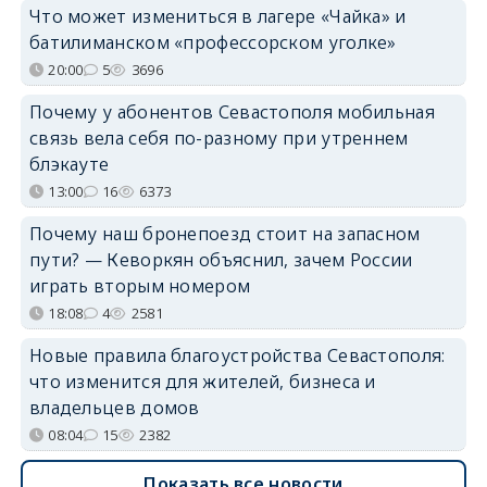
Что может измениться в лагере «Чайка» и
батилиманском «профессорском уголке»
20:00
5
3696
Почему у абонентов Севастополя мобильная
связь вела себя по-разному при утреннем
блэкауте
13:00
16
6373
Почему наш бронепоезд стоит на запасном
пути? — Кеворкян объяснил, зачем России
играть вторым номером
18:08
4
2581
Новые правила благоустройства Севастополя:
что изменится для жителей, бизнеса и
владельцев домов
08:04
15
2382
Показать все новости