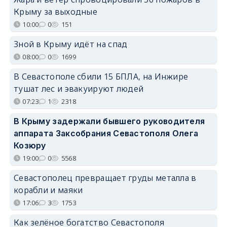
Крыму за выходные
10:00
0
151
Зной в Крыму идёт на спад
08:00
0
1699
В Севастополе сбили 15 БПЛА, на Инжире
тушат лес и эвакуируют людей
07:23
1
2318
В Крыму задержали бывшего руководителя
аппарата Заксобрания Севастополя Олега
Козюру
19:00
0
5568
Севастополец превращает груды металла в
корабли и маяки
17:06
3
1753
Как зелёное богатство Севастополя