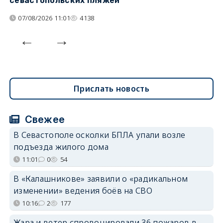
севастопольских пляжей
о
07/08/2026 11:01
4138
Прислать новость
Свежее
В Севастополе осколки БПЛА упали возле
подъезда жилого дома
11:01
0
54
В «Калашникове» заявили о «радикальном
изменении» ведения боёв на СВО
10:16
2
177
Жара и ветер спровоцировали 36 пожаров в