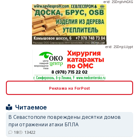
erid: 2SDnjcLUypt
erid: 2SDnjcrDNw6
Реклама на ForPost
Читаемое
В Севастополе повреждены десятки домов
при отражении атаки БПЛА
erid: 2SDnjdPjgYS
18
13422