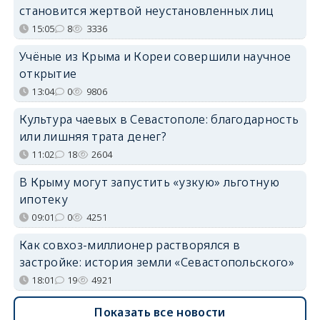
становится жертвой неустановленных лиц
15:05
8
3336
Учёные из Крыма и Кореи совершили научное
открытие
13:04
0
9806
Культура чаевых в Севастополе: благодарность
или лишняя трата денег?
11:02
18
2604
В Крыму могут запустить «узкую» льготную
ипотеку
09:01
0
4251
Как совхоз-миллионер растворялся в
застройке: история земли «Севастопольского»
18:01
19
4921
Показать все новости