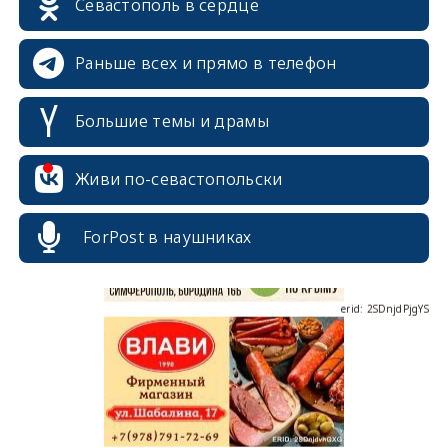
Севастополь в сердце
Раньше всех и прямо в телефон
Большие темы и драмы
erid: 2SDnjcrDNw6
Живи по-севастопольски
ForPost в наушниках
erid: 2SDnjdPjgYS
erid: 2SDnjdvhGXG