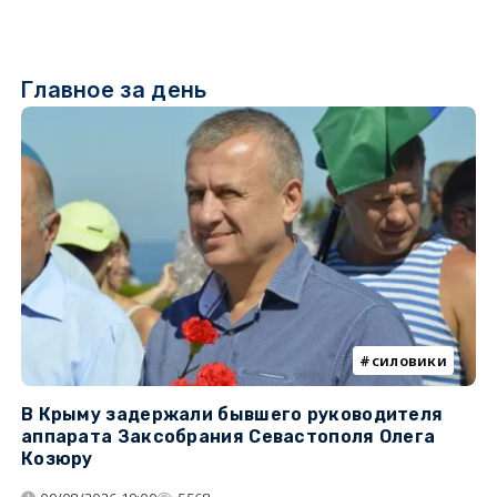
Главное за день
силовики
В Крыму задержали бывшего руководителя
К
аппарата Заксобрания Севастополя Олега
з
Козюру
«