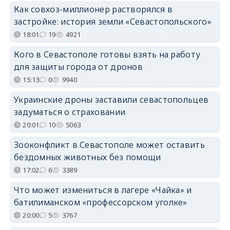
Как совхоз-миллионер растворялся в
застройке: история земли «Севастопольского»
18:01
19
4921
Кого в Севастополе готовы взять на работу
для защиты города от дронов
15:13
0
9940
Украинские дроны заставили севастопольцев
задуматься о страховании
20:01
10
5063
Зооконфликт в Севастополе может оставить
бездомных животных без помощи
17:02
6
3389
Что может измениться в лагере «Чайка» и
батилиманском «профессорском уголке»
20:00
5
3767