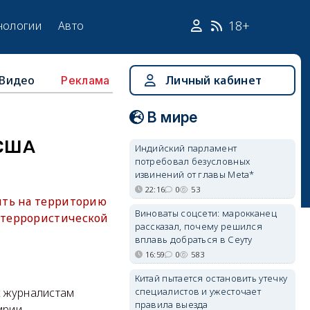
18+
нологии
Авто
Видео
Личный кабинет
Реклама
В мире
 США
Индийский парламент
потребовал безусловных
извинений от главы Meta*
22:16
0
53
ить на территорию
Виноваты соцсети: марокканец
 террористической
рассказал, почему решился
вплавь добраться в Сеуту
16:59
0
583
Китай пытается остановить утечку
специалистов и ужесточает
с журналистам
правила выезда
ирии.