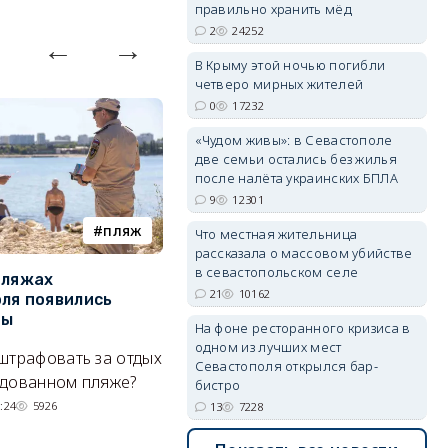
правильно хранить мёд
2
24252
В Крыму этой ночью погибли
четверо мирных жителей
0
17232
«Чудом живы»: в Севастополе
две семьи остались без жилья
после налёта украинских БПЛА
9
12301
пляж
туризм
Что местная жительница
рассказала о массовом убийстве
в севастопольском селе
пляжах
Двух москвичей на
П
21
10162
ля появились
сапбордах унесло от берега
о
ры
Крыма на километр в море
б
На фоне ресторанного кризиса в
Е
одном из лучших мест
штрафовать за отдых
Спасатели благополучно
Севастополя открылся бар-
Н
удованном пляже?
вернули туристов обратно на
бистро
де
сушу.
:24
5926
13
7228
29/07/2026 17:03
6380