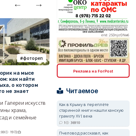
erid: 2SDnjcrDNw6
фотореп
работа
erid: 2SDnjdPjgYS
Реклама на ForPost
орик на мысе
Где в Севастополе можно
М
ом: как найти
заработать 100 тысяч в
и
ыха, о котором
месяц
ф
Читаемое
то не знает
Б
А где — несоизмеримо меньше.
и Галереи искусств
«
Как в Крыму в переплёте
06/08/2026 10:02
3618
уины храма,
«
старинной книги нашли ханскую
erid: 2SDnjdvhGXG
грамоту XVI века
сад и семейные
пр
1
36910
:00
1972
Пчеловод рассказал, как