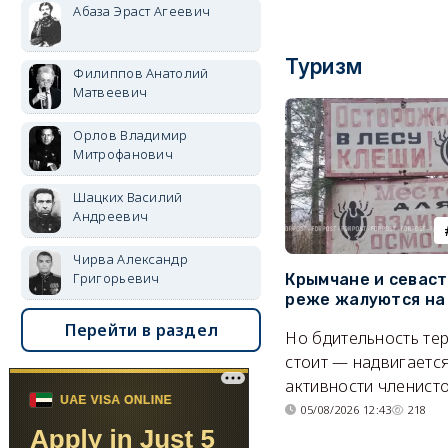
Абаза Эраст Агеевич
Туризм
Филиппов Анатолий
Матвеевич
Орлов Владимир
Митрофанович
Шацких Василий
Андреевич
Чирва Александр
Григорьевич
Крымчане и севас
реже жалуются на
Перейти в раздел
Но бдительность тер
стоит — надвигается
активности членисто
05/08/2026 12:43
218