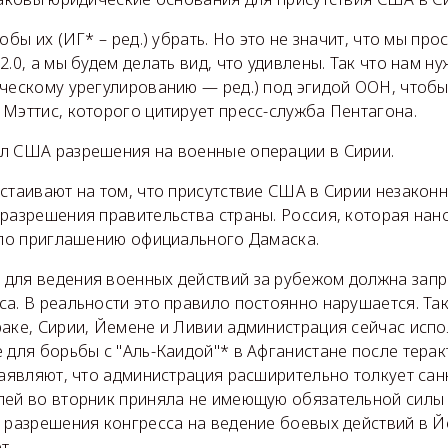
обы их (ИГ* – ред.) убрать. Но это не значит, что мы про
2.0, а мы будем делать вид, что удивлены. Так что нам н
ическому урегулированию — ред.) под эгидой ООН, чтобы
Мэттис, которого цитирует пресс-служба Пентагона.
л США разрешения на военные операции в Сирии.
стаивают на том, что присутствие США в Сирии незаконн
разрешения правительства страны. Россия, которая нан
о по приглашению официального Дамаска.
для ведения военных действий за рубежом должна зап
а. В реальности это правило постоянно нарушается. Так
раке, Сирии, Йемене и Ливии администрация сейчас исп
 для борьбы с "Аль-Каидой"* в Афганистане после терак
заявляют, что администрация расширительно толкует сан
лей во вторник приняла не имеющую обязательной силы
о разрешения конгресса на ведение боевых действий в Й
т.