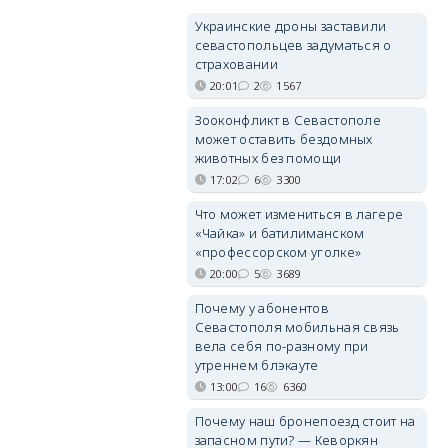
Украинские дроны заставили
севастопольцев задуматься о
страховании
20:01
2
1567
Зооконфликт в Севастополе
может оставить бездомных
животных без помощи
17:02
6
3300
Что может измениться в лагере
«Чайка» и батилиманском
«профессорском уголке»
20:00
5
3689
Почему у абонентов
Севастополя мобильная связь
вела себя по-разному при
утреннем блэкауте
13:00
16
6360
Почему наш бронепоезд стоит на
запасном пути? — Кеворкян