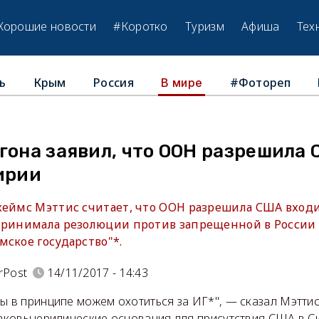
Хорошие новости
#Коротко
Туризм
Афиша
Тех
ь
Крым
Россия
#Фотореп
В мире
гона заявил, что ООН разрешила
ирии
жеймс Мэттис считает, что ООН разрешила США вход
принимала резолюции против запрещенной в России
ское государство"*.
rPost
14/11/2017 - 14:43
ы в принципе можем охотиться за ИГ*", — сказал Мэтти
каковы юридические основания для присутствия США в С