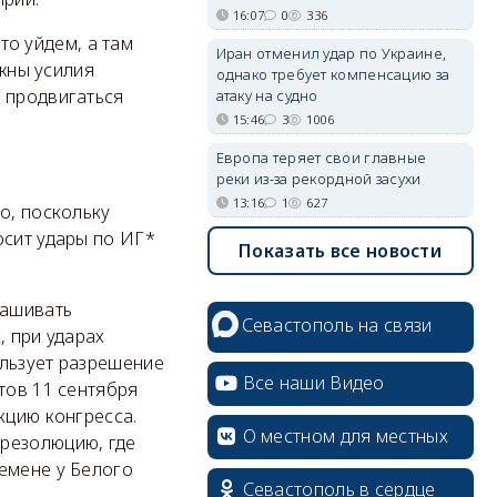
16:07
0
336
сто уйдем, а там
Иран отменил удар по Украине,
ужны усилия
однако требует компенсацию за
 продвигаться
атаку на судно
15:46
3
1006
Европа теряет свои главные
реки из-за рекордной засухи
13:16
1
627
о, поскольку
осит удары по ИГ*
Показать все новости
рашивать
Севастополь на связи
, при ударах
ользует разрешение
Все наши Видео
тов 11 сентября
кцию конгресса.
О местном для местных
 резолюцию, где
erid: 2SDnjcrDNw6
емене у Белого
Севастополь в сердце