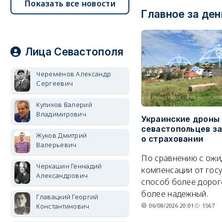
Показать все новости
Главное за ден
Лица Севастополя
Черемёнов Александр
Сергеевич
Куликов Валерий
Владимирович
Украинские дроны
севастопольцев з
Жуков Дмитрий
о страховании
Валерьевич
По сравнению с ож
Черкашин Геннадий
компенсации от гос
Александрович
способ более дорого
более надежный.
Главацкий Георгий
Константинович
06/08/2026 20:01
1567