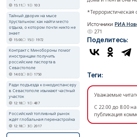
15:11
1
103
*Террористическая 
Тайный дворик на мысе
Хрустальном: как найти место
Источники
РИА Нов
отдыха, о котором почти никто не
271
знает
Поделитесь:
15:00
15
1972
Контракт с Минобороны помог
иностранцам получить
российские паспорта в
Севастополе
Теги:
14:03
0
1750
Ради подъезда к онкодиспансеру
в Севастополе изымают частный
Уважаемые читате
участок
12:18
1
487
C 22.00 до 8.00 
Российский топливный рынок
публикация комм
ждёт глобальная перенастройка
12:18
3
2017