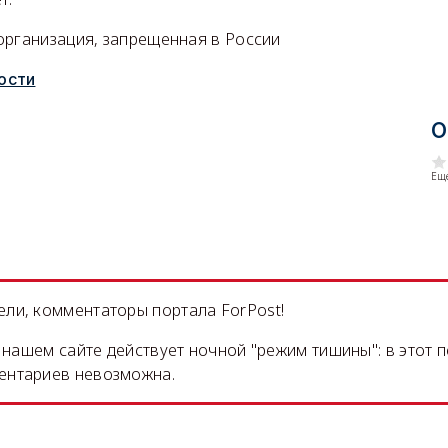
организация, запрещенная в России
ости
О
Еще
ли, комментаторы портала ForPost!
на нашем сайте действует ночной "режим тишины": в этот 
ентариев невозможна.