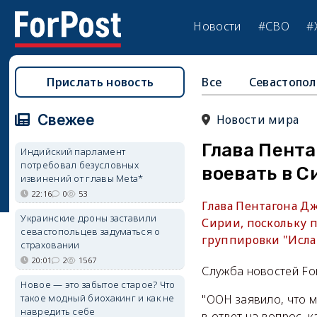
Новости
#СВО
#
Прислать новость
Все
Севастопол
Свежее
Новости мира
Глава Пента
Индийский парламент
потребовал безусловных
воевать в С
извинений от главы Meta*
22:16
0
53
Глава Пентагона Д
Украинские дроны заставили
Сирии, поскольку 
севастопольцев задуматься о
группировки "Ислам
страховании
20:01
2
1567
Служба новостей Fo
Новое — это забытое старое? Что
такое модный биохакинг и как не
"ООН заявило, что м
навредить себе
в ответ на вопрос, 