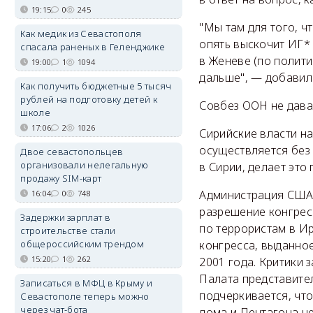
19:15
0
245
"Мы там для того, чт
Как медик из Севастополя
опять выскочит ИГ* 
спасала раненых в Геленджике
в Женеве (по полит
19:00
1
1094
дальше", — добавил 
Как получить бюджетные 5 тысяч
рублей на подготовку детей к
Совбез ООН не дава
школе
17:06
2
1026
Сирийские власти на
осуществляется без 
Двое севастопольцев
организовали нелегальную
в Сирии, делает эт
продажу SIM-карт
Администрация США 
16:04
0
748
разрешение конгресс
Задержки зарплат в
по террористам в И
строительстве стали
общероссийским трендом
конгресса, выданное
15:20
1
262
2001 года. Критики 
Палата представите
Записаться в МФЦ в Крыму и
подчеркивается, чт
Севастополе теперь можно
через чат-бота
дома и Пентагона не