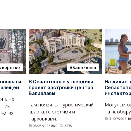
коротко
Балаклава
топольцы
В Севастополе утвердили
На диких 
 клещей
проект застройки центра
Севастопо
Балаклавы
инспекто
ять не
Там появится туристический
Могут ли о
 пик
квартал с отелями и
на необор
ногих.
парковками.
31/07/2026 10
05/08/2026 08:01
5235