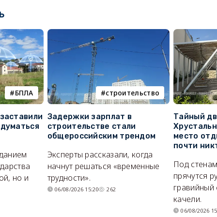
ь
БПЛА
строительство
 заставили
Задержки зарплат в
Тайный дв
адуматься
строительстве стали
Хрустальн
общероссийским трендом
место отд
почти ник
иданием
Эксперты рассказали, когда
Под стенам
ударства
начнут решаться «временные
прячутся р
й, но и
трудности».
гравийный 
06/08/2026 15:20
262
качели.
06/08/2026 15