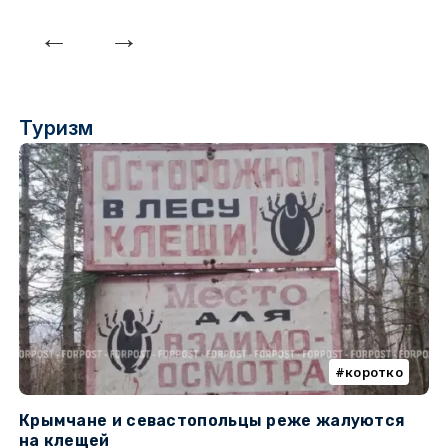
Туризм
коротко
Крымчане и севастопольцы реже жалуются
В
на клещей
ц