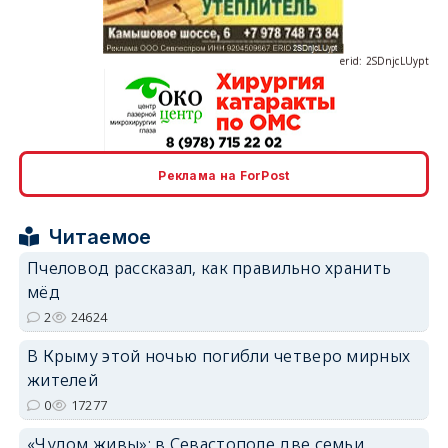
erid: 2SDnjcLUypt
Реклама на ForPost
erid: 2SDnjcrDNw6
Читаемое
Пчеловод рассказал, как правильно хранить
мёд
2
24624
erid: 2SDnjdPjgYS
В Крыму этой ночью погибли четверо мирных
жителей
0
17277
«Чудом живы»: в Севастополе две семьи