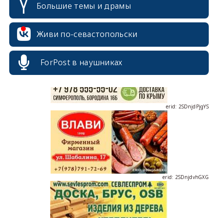
Большие темы и драмы
erid: 2SDnjcrDNw6
Живи по-севастопольски
ForPost в наушниках
erid: 2SDnjdPjgYS
erid: 2SDnjdvhGXG