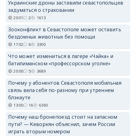
Украинские дроны заставили севастопольцев
задуматься о страховании
20:01
2
1613
Зооконфликт в Севастополе может оставить
бездомных животных без помощи
17:02
6
3300
Что может измениться в лагере «Чайка» и
батилиманском «профессорском уголке»
20:00
5
3689
Почему у абонентов Севастополя мобильная
связь вела себя по-разному при утреннем
блэкауте
13:00
16
6360
Почему наш бронепоезд стоит на запасном
пути? — Кеворкян объяснил, зачем России
играть вторым номером