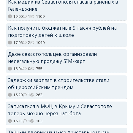
Как медик из Севастополя спасала раненых в
Геленджике
19:00
1
1109
Как получить бюджетные 5 тысяч рублей на
подготовку детей к школе
17:06
2
1040
Двое севастопольцев организовали
нелегальную продажу SIM-карт
16:04
0
755
Задержки зарплат в строительстве стали
общероссийским трендом
15:20
1
263
Записаться в МФЦ в Крыму и Севастополе
теперь можно через чат-бота
15:11
1
103
Тайный дворик на мысе Хрустальном: как