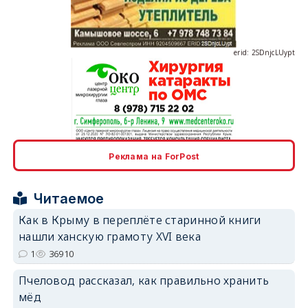
erid: 2SDnjcLUypt
erid: 2SDnjcrDNw6
Реклама на ForPost
Читаемое
Как в Крыму в переплёте старинной книги
нашли ханскую грамоту XVI века
erid: 2SDnjdPjgYS
1
36910
Пчеловод рассказал, как правильно хранить
мёд