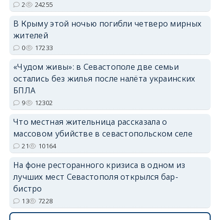
2
24255
В Крыму этой ночью погибли четверо мирных
erid: 2SDnjdvhGXG
жителей
0
17233
«Чудом живы»: в Севастополе две семьи
остались без жилья после налёта украинских
БПЛА
9
12302
Что местная жительница рассказала о
массовом убийстве в севастопольском селе
21
10164
На фоне ресторанного кризиса в одном из
лучших мест Севастополя открылся бар-
бистро
13
7228