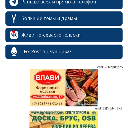
Раньше всех и прямо в телефон
Большие темы и драмы
erid: 2SDnjcrDNw6
Живи по-севастопольски
ForPost в наушниках
erid: 2SDnjdPjgYS
erid: 2SDnjdvhGXG