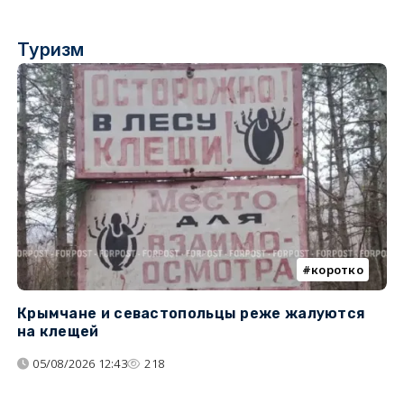
Туризм
коротко
Крымчане и севастопольцы реже жалуются
В
на клещей
ц
05/08/2026 12:43
218