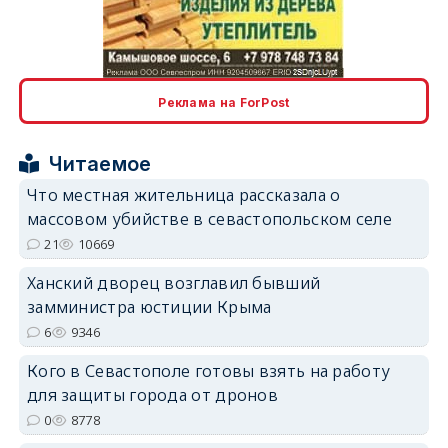
erid: 2SDnjcLUypt
Реклама на ForPost
Читаемое
erid: 2SDnjcrDNw6
Что местная жительница рассказала о
массовом убийстве в севастопольском селе
21
10669
Ханский дворец возглавил бывший
замминистра юстиции Крыма
erid: 2SDnjdPjgYS
6
9346
Кого в Севастополе готовы взять на работу
для защиты города от дронов
0
8778