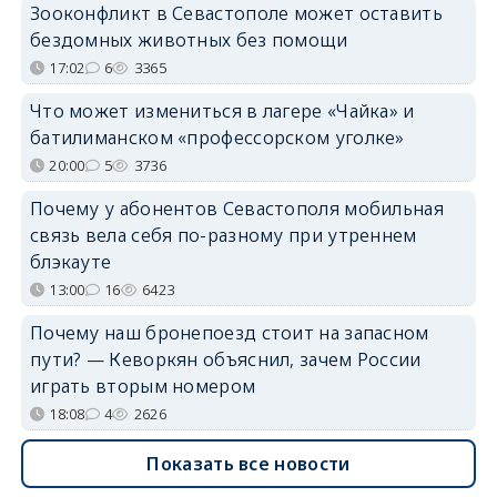
Зооконфликт в Севастополе может оставить
бездомных животных без помощи
17:02
6
3365
Что может измениться в лагере «Чайка» и
батилиманском «профессорском уголке»
20:00
5
3736
Почему у абонентов Севастополя мобильная
связь вела себя по-разному при утреннем
блэкауте
13:00
16
6423
Почему наш бронепоезд стоит на запасном
пути? — Кеворкян объяснил, зачем России
играть вторым номером
18:08
4
2626
Показать все новости