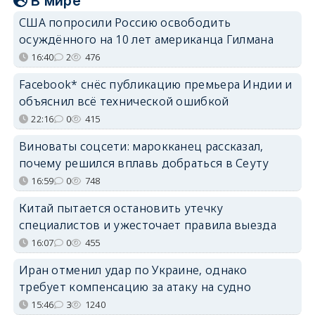
В мире
США попросили Россию освободить
осуждённого на 10 лет американца Гилмана
16:40
2
476
Facebook* снёс публикацию премьера Индии и
объяснил всё технической ошибкой
22:16
0
415
Виноваты соцсети: марокканец рассказал,
почему решился вплавь добраться в Сеуту
16:59
0
748
Китай пытается остановить утечку
специалистов и ужесточает правила выезда
16:07
0
455
Иран отменил удар по Украине, однако
требует компенсацию за атаку на судно
15:46
3
1240