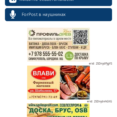
erid: 2SDnjcrDNw6
ForPost в наушниках
erid: 2SDnjdPjgYS
erid: 2SDnjdvhGXG