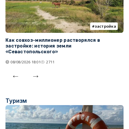
застройка
Как совхоз-миллионер растворялся в
К
застройке: история земли
н
«Севастопольского»
п
08/08/2026 18:01
2711
Туризм