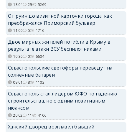
13:04
29
5269
От руин до визитной карточки города: как
преображался Приморский бульвар
11:00
5
1716
Двое мирных жителей погибли в Крыму в
результате атаки ВСУ беспилотниками
10:36
0
6604
Севастопольские светофоры переведут на
солнечные батареи
09:01
8
1103
Севастополь стал лидером ЮФО по падению
строительства, но с одним позитивным
нюансом
20:02
11
4106
Ханский дворец возглавил бывший