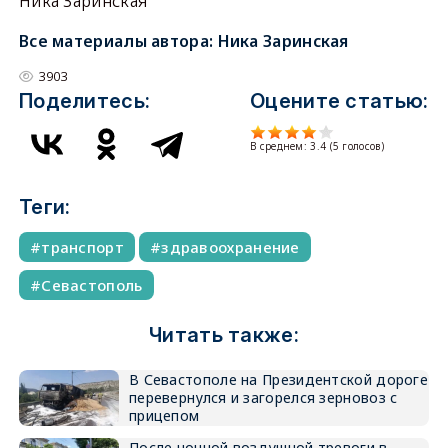
Ника Заринская
Все материалы автора:
Ника Заринская
3903
Поделитесь:
Оцените статью:
В среднем:
3.4
(
5
голосов)
Теги:
транспорт
здравоохранение
Севастополь
Читать также:
В Севастополе на Президентской дороге
перевернулся и загорелся зерновоз с
прицепом
После ночной воздушной тревоги в