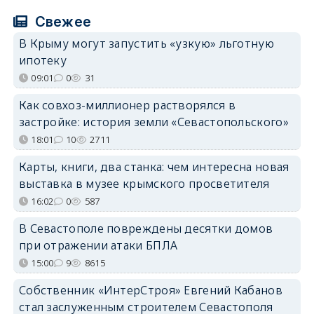
Свежее
В Крыму могут запустить «узкую» льготную
ипотеку
09:01
0
31
Как совхоз-миллионер растворялся в
застройке: история земли «Севастопольского»
18:01
10
2711
Карты, книги, два станка: чем интересна новая
выставка в музее крымского просветителя
16:02
0
587
В Севастополе повреждены десятки домов
при отражении атаки БПЛА
15:00
9
8615
Собственник «ИнтерСтроя» Евгений Кабанов
стал заслуженным строителем Севастополя