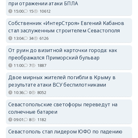
при отражении атаки БПЛА
15:00
15
10612
Собственник «ИнтерСтроя» Евгений Кабанов
стал заслуженным строителем Севастополя
13:04
34
6126
От руин до визитной карточки города: как
преображался Приморский бульвар
11:00
7
1887
Двое мирных жителей погибли в Крыму в
результате атаки ВСУ беспилотниками
10:36
0
8052
Севастопольские светофоры переведут на
солнечные батареи
09:01
8
1182
Севастополь стал лидером ЮФО по падению