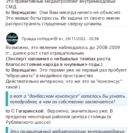
Это примитивный медиатроллинг внутримкадовых
СМД.
Они Вам никогда ничего не объяснят.
to Верещагин:
Это живые боты прессы. Их задача от своего имени
распространять спущенные сверху штампы.
Правда победит
вт, 29/11/2022 - 20:38
Возможно, это явление наблюдалось до 2008-2009
гг., далее рост стал отрицательным.
(Эксперт напомнил о небывалых темпах роста
благосостояния народа в «нулевые» годы.)
Это термин уже не первый раз пробуют
to Верещагин:
"вбрасывать" в медийное пространство.
Действительно интересно, что же это за "консенсус"
такой (
а вот о "донбасском консенсусе" хотелось бы узнать
поподробнее, в чем он собственно заключается?
Вероятно, значительно уже. В
to С Гагаринской:
пределах некоторых районов центра столицы (и
Рублёвского шоссе)
Это примитивный медиатроллинг внутримкадовых