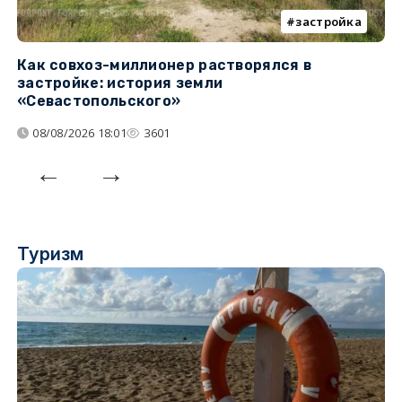
застройка
Как совхоз-миллионер растворялся в
К
застройке: история земли
н
«Севастопольского»
п
08/08/2026 18:01
3601
Туризм