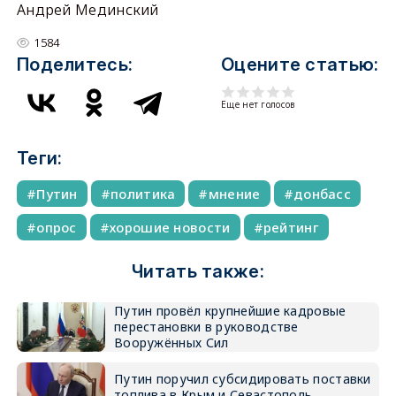
Андрей Мединский
1584
Поделитесь:
Оцените статью:
Еще нет голосов
Теги:
Путин
политика
мнение
донбасс
опрос
хорошие новости
рейтинг
Читать также:
Путин провёл крупнейшие кадровые
перестановки в руководстве
Вооружённых Сил
Путин поручил субсидировать поставки
топлива в Крым и Севастополь