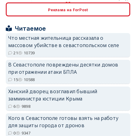
Реклама на ForPost
erid: 2SDnjcrDNw6
Читаемое
Что местная жительница рассказала о
массовом убийстве в севастопольском селе
21
10739
erid: 2SDnjdPjgYS
В Севастополе повреждены десятки домов
при отражении атаки БПЛА
15
10588
Ханский дворец возглавил бывший
замминистра юстиции Крыма
erid: 2SDnjdvhGXG
6
9898
Кого в Севастополе готовы взять на работу
для защиты города от дронов
0
9347