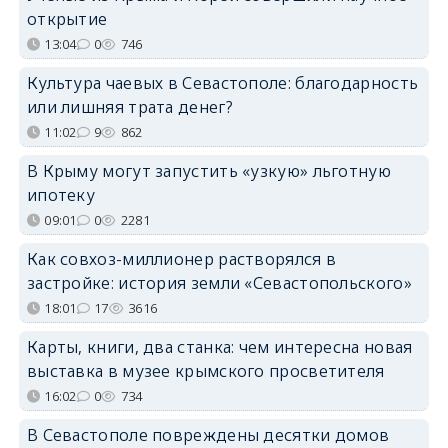
открытие
13:04
0
746
Культура чаевых в Севастополе: благодарность
или лишняя трата денег?
11:02
9
862
В Крыму могут запустить «узкую» льготную
ипотеку
09:01
0
2281
Как совхоз-миллионер растворялся в
застройке: история земли «Севастопольского»
18:01
17
3616
Карты, книги, два станка: чем интересна новая
выставка в музее крымского просветителя
16:02
0
734
В Севастополе повреждены десятки домов