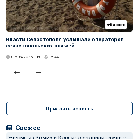
бизнес
Власти Севастополя услышали операторов
П
севастопольских пляжей
о
07/08/2026 11:01
3944
Прислать новость
Свежее
Учёные из Крыма и Кореи совершили научное