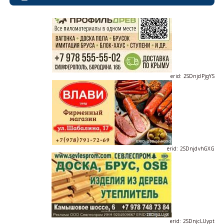
erid: 2SDnjdPjgYS
erid: 2SDnjdvhGXG
erid: 2SDnjcLUypt