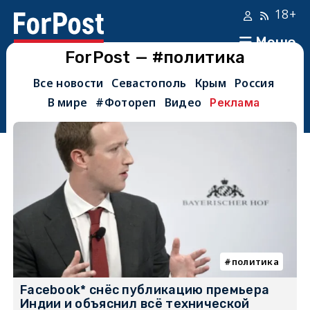
18+
Меню
ForPost — #политика
Все новости
Севастополь
Крым
Россия
В мире
#Фотореп
Видео
Реклама
политика
Facebook* снёс публикацию премьера
Индии и объяснил всё технической