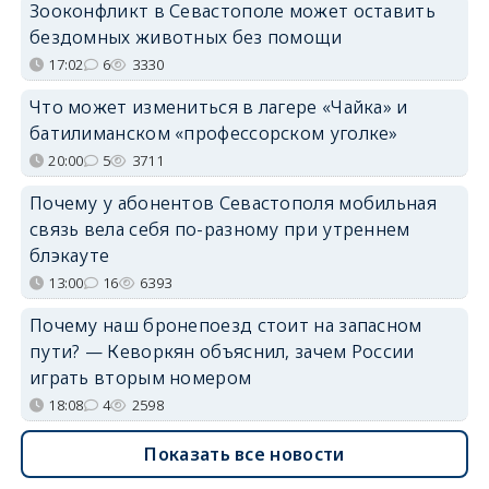
Зооконфликт в Севастополе может оставить
бездомных животных без помощи
17:02
6
3330
Что может измениться в лагере «Чайка» и
батилиманском «профессорском уголке»
20:00
5
3711
Почему у абонентов Севастополя мобильная
связь вела себя по-разному при утреннем
блэкауте
13:00
16
6393
Почему наш бронепоезд стоит на запасном
пути? — Кеворкян объяснил, зачем России
играть вторым номером
18:08
4
2598
Показать все новости