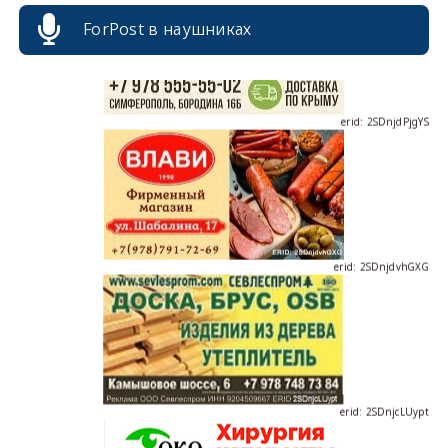
ForPost в наушниках
erid: 2SDnjdPjgYS
erid: 2SDnjdvhGXG
erid: 2SDnjcLUypt