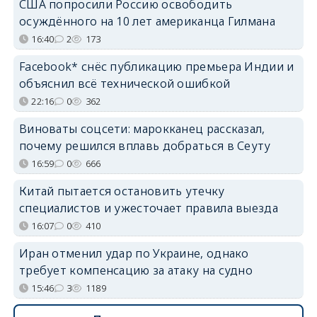
США попросили Россию освободить
осуждённого на 10 лет американца Гилмана
16:40
2
173
Facebook* снёс публикацию премьера Индии и
объяснил всё технической ошибкой
22:16
0
362
Виноваты соцсети: марокканец рассказал,
почему решился вплавь добраться в Сеуту
16:59
0
666
Китай пытается остановить утечку
специалистов и ужесточает правила выезда
16:07
0
410
Иран отменил удар по Украине, однако
требует компенсацию за атаку на судно
15:46
3
1189