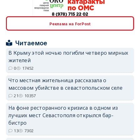
Реклама на ForPost
erid: 2SDnjcrDNw6
Читаемое
В Крыму этой ночью погибли четверо мирных
жителей
0
17452
erid: 2SDnjdPjgYS
Что местная жительница рассказала о
массовом убийстве в севастопольском селе
21
10357
На фоне ресторанного кризиса в одном из
лучших мест Севастополя открылся бар-
erid: 2SDnjdvhGXG
бистро
13
7302