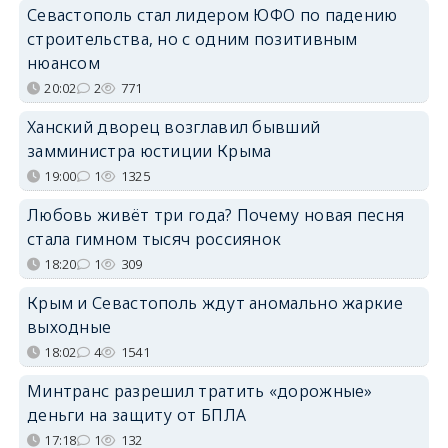
Севастополь стал лидером ЮФО по падению
строительства, но с одним позитивным
нюансом
20:02
2
771
Ханский дворец возглавил бывший
замминистра юстиции Крыма
19:00
1
1325
Любовь живёт три года? Почему новая песня
стала гимном тысяч россиянок
18:20
1
309
Крым и Севастополь ждут аномально жаркие
выходные
18:02
4
1541
Минтранс разрешил тратить «дорожные»
деньги на защиту от БПЛА
17:18
1
132