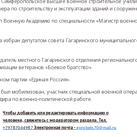
л Симферопольское высшее военное строительное учили
ера по строительству и эксплуатации зданий и сооружен
ил Военную Академию по специальности «Магистр военн
а избран депутатом совета Гагаринского муниципальног
едатель местного Гагаринского отделения региональног
изации ветеранов «Боевое братство».
еном партии «Единая Россия».
а был мобилизован, участник специальной военной опер
дира по военно-политической работе.
Чтобы добавить или редактировать информацию о
человеке, свяжитесь с модератором раздела. Тел.
+79787044987
Электронная почта -
gorobets70@mail.ru