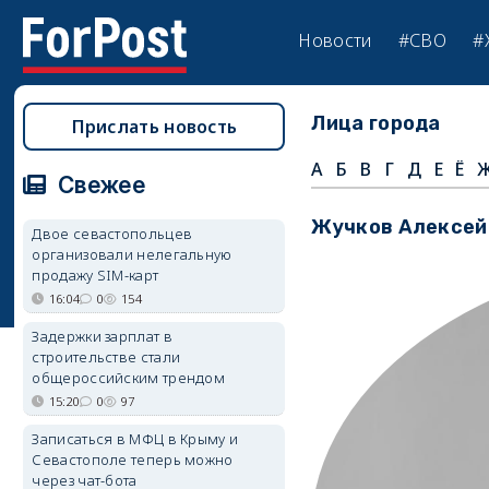
Новости
#СВО
#
Лица города
Прислать новость
А
Б
В
Г
Д
Е
Ё
Свежее
Жучков Алексей
Двое севастопольцев
организовали нелегальную
продажу SIM-карт
16:04
0
154
Задержки зарплат в
строительстве стали
общероссийским трендом
15:20
0
97
Записаться в МФЦ в Крыму и
Севастополе теперь можно
через чат-бота