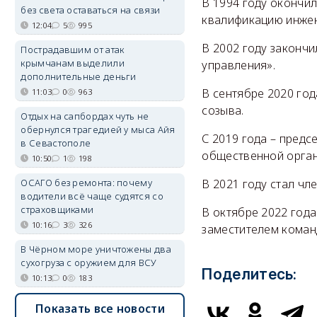
В 1994 году окончи
без света оставаться на связи
квалификацию инжен
12:04
5
995
В 2002 году законч
Пострадавшим от атак
крымчанам выделили
управления».
дополнительные деньги
В сентябре 2020 год
11:03
0
963
созыва.
Отдых на сапбордах чуть не
обернулся трагедией у мыса Айя
С 2019 года – предс
в Севастополе
общественной орган
10:50
1
198
В 2021 году стал чл
ОСАГО без ремонта: почему
водители всё чаще судятся со
страховщиками
В октябре 2022 год
10:16
3
326
заместителем коман
В Чёрном море уничтожены два
сухогруза с оружием для ВСУ
Поделитесь:
10:13
0
183
Показать все новости