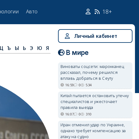
18+
нологии
Авто
Личный кабинет
Щ
Ъ
Ы
Ь
Э
Ю
Я
В мире
Виноваты соцсети: марокканец
рассказал, почему решился
вплавь добраться в Сеуту
16:59
0
534
Китай пытается остановить утечку
специалистов и ужесточает
правила выезда
16:07
0
310
Иран отменил удар по Украине,
однако требует компенсацию за
атаку на судно