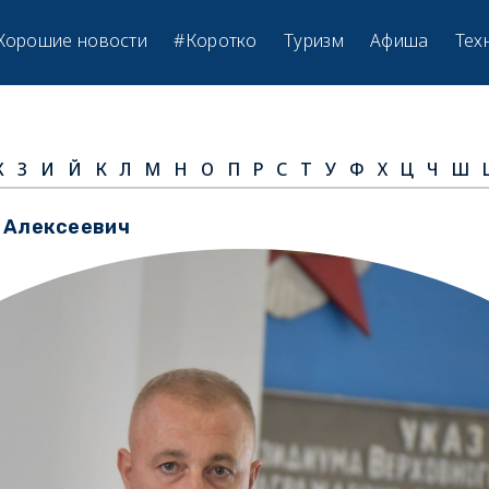
Хорошие новости
#Коротко
Туризм
Афиша
Тех
Ж
З
И
Й
К
Л
М
Н
О
П
Р
С
Т
У
Ф
Х
Ц
Ч
Ш
 Алексеевич