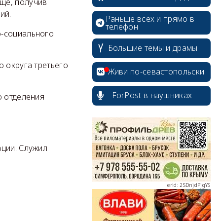
ще, получив
ий.
Раньше всех и прямо в
телефон
о-социального
Большие темы и драмы
о округа третьего
Живи по-севастопольски
ForPost в наушниках
о отделения
erid: 2SDnjcrDNw6
ации. Служил
erid: 2SDnjdPjgYS