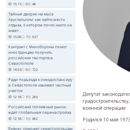
15:11
0
48
Тайный дворик на мысе
Хрустальном: как найти место
отдыха, о котором почти никто не
знает
15:00
7
637
Контракт с Минобороны помог
иностранцам получить
российские паспорта в
Севастополе
14:03
0
722
Ради подъезда к онкодиспансеру
в Севастополе изымают частный
участок
Депутат законодател
12:18
1
286
градостроительству,
Российский топливный рынок
военной операции.
ждёт глобальная перенастройка
Родился 10 мая 1973
12:18
1
682
Бизнес поможет севастопольцам