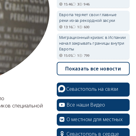
15:46
3
946
Европа теряет свои главные
реки из-за рекордной засухи
13:16
1
600
Миграционный кризис в Испании
начал закрывать границы внутри
Европы
15:05
1
799
Показать все новости
Севастополь на связи
по
Все наши Видео
ников специальной
О местном для местных
Севастополь в сердце