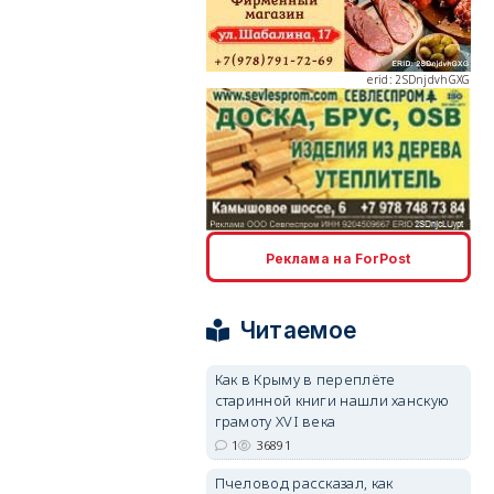
erid: 2SDnjdvhGXG
erid: 2SDnjcLUypt
Реклама на ForPost
Читаемое
erid: 2SDnjcrDNw6
Как в Крыму в переплёте
старинной книги нашли ханскую
грамоту XVI века
1
36891
Пчеловод рассказал, как