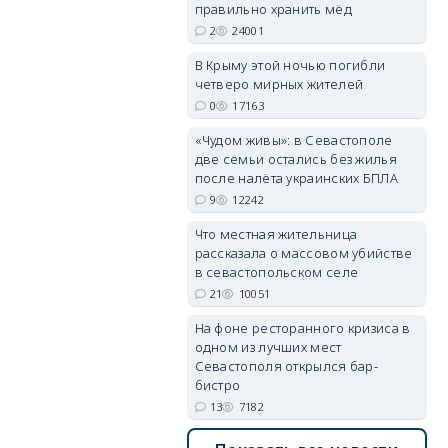
правильно хранить мёд
2
24001
erid: 2SDnjdPjgYS
В Крыму этой ночью погибли
четверо мирных жителей
0
17163
«Чудом живы»: в Севастополе
две семьи остались без жилья
после налёта украинских БПЛА
erid: 2SDnjdvhGXG
9
12242
Что местная жительница
рассказала о массовом убийстве
в севастопольском селе
21
10051
На фоне ресторанного кризиса в
одном из лучших мест
Севастополя открылся бар-
бистро
13
7182