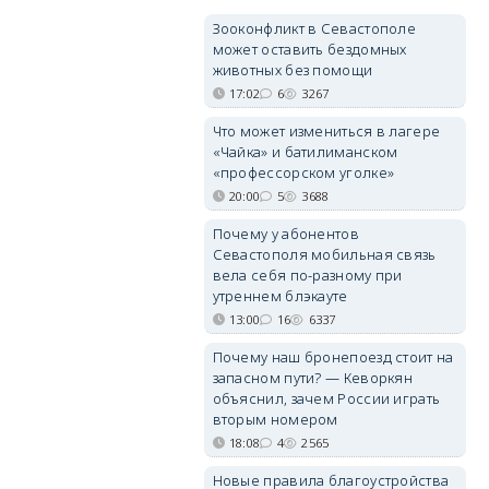
Зооконфликт в Севастополе
может оставить бездомных
животных без помощи
17:02
6
3267
Что может измениться в лагере
«Чайка» и батилиманском
«профессорском уголке»
20:00
5
3688
Почему у абонентов
Севастополя мобильная связь
вела себя по-разному при
утреннем блэкауте
13:00
16
6337
Почему наш бронепоезд стоит на
запасном пути? — Кеворкян
объяснил, зачем России играть
вторым номером
18:08
4
2565
Новые правила благоустройства