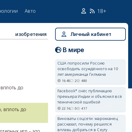
18+
нологии
Авто
изобретения
Личный кабинет
В мире
США попросили Россию
освободить осуждённого на 10
лет американца Гилмана
16:40
2
480
 вплоть до
Facebook* снёс публикацию
премьера Индии и объяснил всё
технической ошибкой
22:16
0
417
, вплоть до
Виноваты соцсети: марокканец
рассказал, почему решился
вплавь добраться в Сеуту
терных игр ‒ это