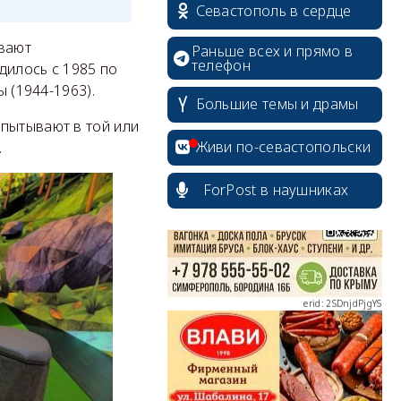
Севастополь в сердце
ывают
Раньше всех и прямо в
телефон
дилось с 1985 по
ы (1944-1963).
Большие темы и драмы
erid: 2SDnjcrDNw6
спытывают в той или
Живи по-севастопольски
.
ForPost в наушниках
erid: 2SDnjdPjgYS
erid: 2SDnjdvhGXG