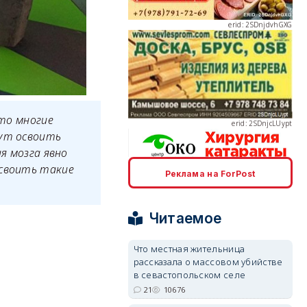
erid: 2SDnjcLUypt
что многие
гут освоить
я мозга явно
освоить такие
Реклама на ForPost
erid: 2SDnjcrDNw6
Читаемое
Что местная жительница
рассказала о массовом убийстве
в севастопольском селе
erid: 2SDnjdPjgYS
21
10676