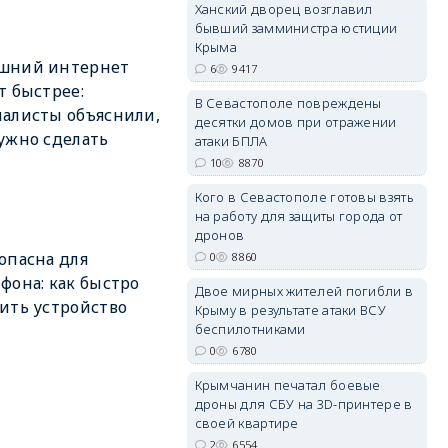
Ханский дворец возглавил
бывший замминистра юстиции
Крыма
шний интернет
6
9417
т быстрее:
В Севастополе повреждены
erid: 2SDnjdvhGXG
алисты объяснили,
десятки домов при отражении
ужно сделать
атаки БПЛА
10
8870
Кого в Севастополе готовы взять
на работу для защиты города от
дронов
опасна для
0
8860
фона: как быстро
Двое мирных жителей погибли в
ить устройство
Крыму в результате атаки ВСУ
беспилотниками
0
6780
Крымчанин печатал боевые
дроны для СБУ на 3D-принтере в
своей квартире
2
6554