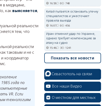
16:59
0
748
я в медицине,
Но, как
,
выясняется
Китай пытается остановить утечку
специалистов и ужесточает
правила выезда
туальной реальности
16:07
0
456
няется тем, что
Иран отменил удар по Украине,
однако требует компенсацию за
атаку на судно
уальной реальности
15:46
3
1241
как таковым и не с
Показать все новости
 и координатор
ис.
Севастополь на связи
поколение
 1985 года по
Все наши Видео
о компьютерные
ать VR. Если
О местном для местных
овым технологиям