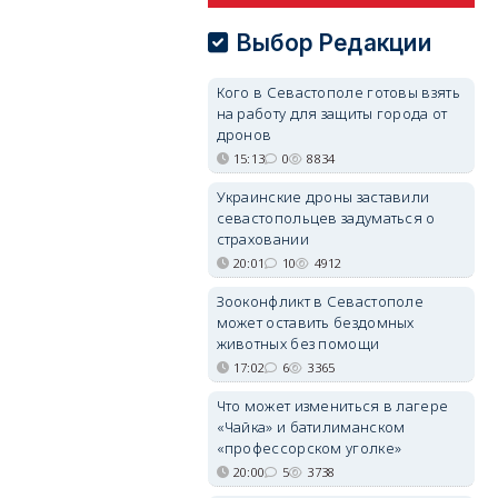
Выбор Редакции
Кого в Севастополе готовы взять
на работу для защиты города от
дронов
15:13
0
8834
Украинские дроны заставили
севастопольцев задуматься о
страховании
20:01
10
4912
Зооконфликт в Севастополе
может оставить бездомных
животных без помощи
17:02
6
3365
Что может измениться в лагере
«Чайка» и батилиманском
«профессорском уголке»
20:00
5
3738