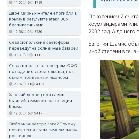
11:00
5
1739
Двое мирных жителей погибли в
Поколением Z счита
Крыму в результате атаки ВСУ
хоумлендерами или, 
беспилотниками
2002 год. А до него
10:36
0
6780
Севастопольские светофоры
Евгения Шамис объя
переведут на солнечные батареи
иной степени все, а
09:01
8
1116
Севастополь стал лидером ЮФО
по падению строительства, но с
одним позитивным нюансом
20:02
11
4131
Ханский дворец возглавил
бывший замминистра юстиции
Крыма
19:00
6
9417
Любовь живёт три года? Почему
новая песня стала гимном тысяч
россиянок