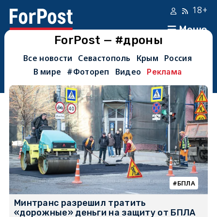
18+
Меню
ForPost — #дроны
Все новости
Севастополь
Крым
Россия
В мире
#Фотореп
Видео
Реклама
БПЛА
Минтранс разрешил тратить
«дорожные» деньги на защиту от БПЛА