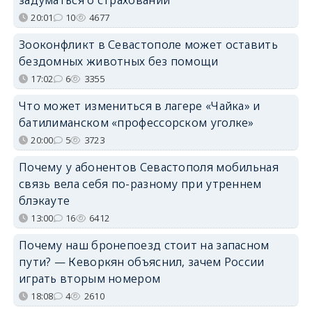
20:01
10
4677
Зооконфликт в Севастополе может оставить
бездомных животных без помощи
17:02
6
3355
Что может измениться в лагере «Чайка» и
батилиманском «профессорском уголке»
20:00
5
3723
Почему у абонентов Севастополя мобильная
связь вела себя по-разному при утреннем
блэкауте
13:00
16
6412
Почему наш бронепоезд стоит на запасном
пути? — Кеворкян объяснил, зачем России
играть вторым номером
18:08
4
2610