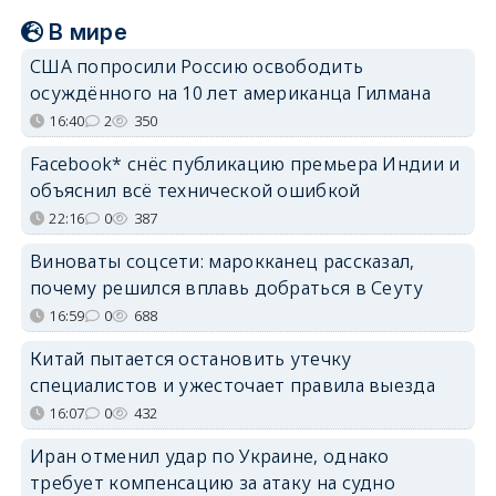
В мире
США попросили Россию освободить
осуждённого на 10 лет американца Гилмана
16:40
2
350
Facebook* снёс публикацию премьера Индии и
объяснил всё технической ошибкой
22:16
0
387
Виноваты соцсети: марокканец рассказал,
почему решился вплавь добраться в Сеуту
16:59
0
688
Китай пытается остановить утечку
специалистов и ужесточает правила выезда
16:07
0
432
Иран отменил удар по Украине, однако
требует компенсацию за атаку на судно