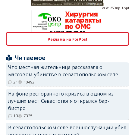
Реклама на ForPost
erid: 2SDnjcrDNw6
Читаемое
Что местная жительница рассказала о
массовом убийстве в севастопольском селе
21
10492
erid: 2SDnjdPjgYS
На фоне ресторанного кризиса в одном из
лучших мест Севастополя открылся бар-
бистро
13
7335
В севастопольском селе военнослужащий убил
erid: 2SDnjdvhGXG
военного и мирных жителей