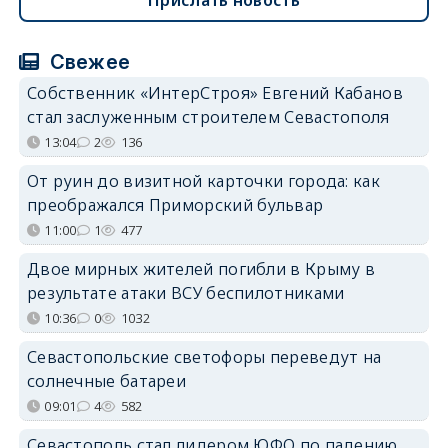
Свежее
Собственник «ИнтерСтроя» Евгений Кабанов
стал заслуженным строителем Севастополя
13:04
2
136
От руин до визитной карточки города: как
преображался Приморский бульвар
11:00
1
477
Двое мирных жителей погибли в Крыму в
результате атаки ВСУ беспилотниками
10:36
0
1032
Севастопольские светофоры переведут на
солнечные батареи
09:01
4
582
Севастополь стал лидером ЮФО по падению