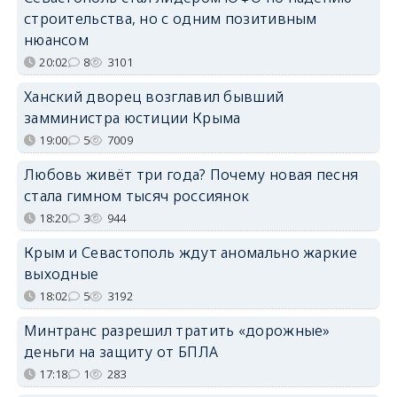
строительства, но с одним позитивным
нюансом
20:02
8
3101
Ханский дворец возглавил бывший
замминистра юстиции Крыма
19:00
5
7009
Любовь живёт три года? Почему новая песня
стала гимном тысяч россиянок
18:20
3
944
Крым и Севастополь ждут аномально жаркие
выходные
18:02
5
3192
Минтранс разрешил тратить «дорожные»
деньги на защиту от БПЛА
17:18
1
283