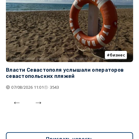
бизнес
Власти Севастополя услышали операторов
П
севастопольских пляжей
о
07/08/2026 11:01
3543
Прислать новость