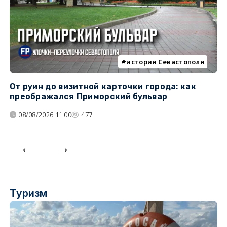
история Севастополя
От руин до визитной карточки города: как
С
преображался Приморский бульвар
с
08/08/2026 11:00
477
Туризм