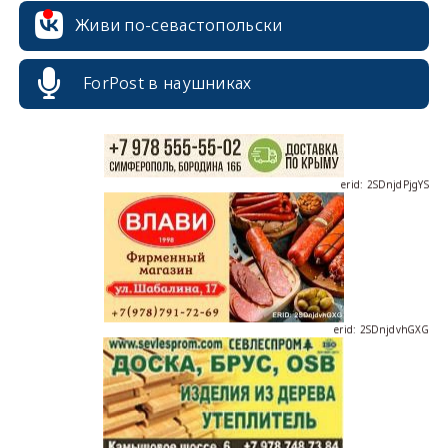
Живи по-севастопольски
ForPost в наушниках
erid: 2SDnjdPjgYS
erid: 2SDnjdvhGXG
erid: 2SDnjcLUypt