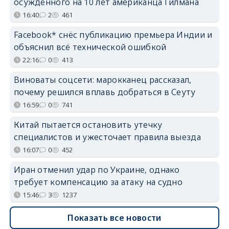
осуждённого на 10 лет американца Гилмана
16:40
2
461
Facebook* снёс публикацию премьера Индии и
объяснил всё технической ошибкой
22:16
0
413
Виноваты соцсети: марокканец рассказал,
почему решился вплавь добраться в Сеуту
16:59
0
741
Китай пытается остановить утечку
специалистов и ужесточает правила выезда
16:07
0
452
Иран отменил удар по Украине, однако
требует компенсацию за атаку на судно
15:46
3
1237
Показать все новости