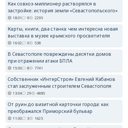
Как совхоз-миллионер растворялся в
застройке: история земли «Севастопольского»
18:01
9
2295
Карты, книги, два станка: чем интересна новая
выставка в музее крымского просветителя
16:02
0
538
В Севастополе повреждены десятки домов
при отражении атаки БПЛА
15:00
8
7741
Собственник «ИнтерСтроя» Евгений Кабанов
стал заслуженным строителем Севастополя
13:04
29
4885
От руин до визитной карточки города: как
преображался Приморский бульвар
11:00
3
1625