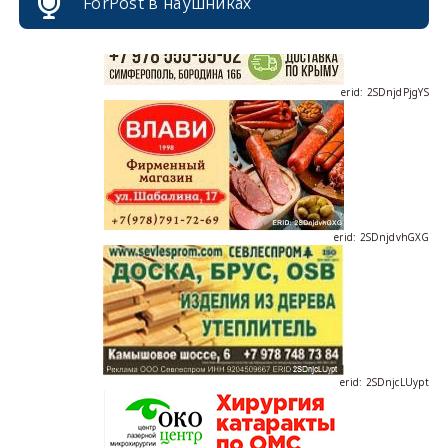
ForPost в наушниках
erid: 2SDnjdPjgYS
erid: 2SDnjdvhGXG
erid: 2SDnjcLUypt