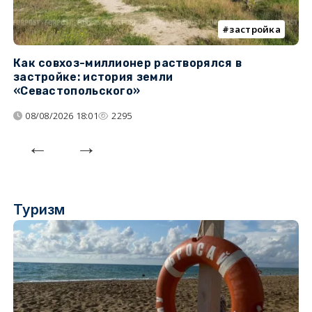
застройка
Как совхоз-миллионер растворялся в
К
застройке: история земли
н
«Севастопольского»
п
08/08/2026 18:01
2295
Туризм