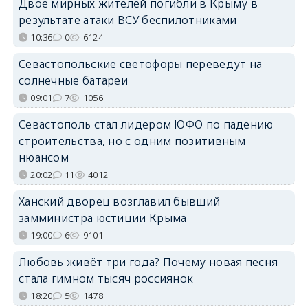
Двое мирных жителей погибли в Крыму в
результате атаки ВСУ беспилотниками
10:36
0
6124
Севастопольские светофоры переведут на
солнечные батареи
09:01
7
1056
Севастополь стал лидером ЮФО по падению
строительства, но с одним позитивным
нюансом
20:02
11
4012
Ханский дворец возглавил бывший
замминистра юстиции Крыма
19:00
6
9101
Любовь живёт три года? Почему новая песня
стала гимном тысяч россиянок
18:20
5
1478