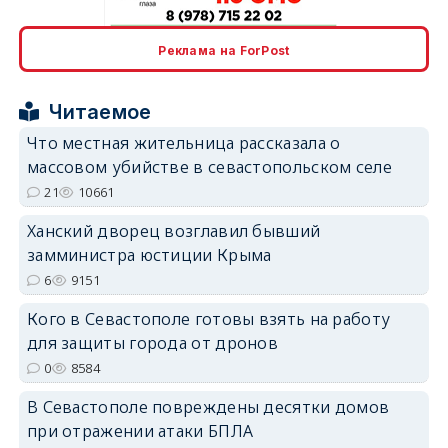
erid: 2SDnjcrDNw6
Реклама на ForPost
Читаемое
Что местная жительница рассказала о
массовом убийстве в севастопольском селе
erid: 2SDnjdPjgYS
21
10661
Ханский дворец возглавил бывший
замминистра юстиции Крыма
6
9151
Кого в Севастополе готовы взять на работу
erid: 2SDnjdvhGXG
для защиты города от дронов
0
8584
В Севастополе повреждены десятки домов
при отражении атаки БПЛА