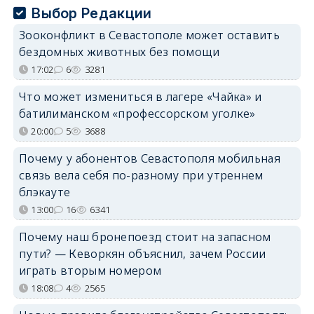
Выбор Редакции
Зооконфликт в Севастополе может оставить
бездомных животных без помощи
17:02
6
3281
Что может измениться в лагере «Чайка» и
батилиманском «профессорском уголке»
20:00
5
3688
Почему у абонентов Севастополя мобильная
связь вела себя по-разному при утреннем
блэкауте
13:00
16
6341
Почему наш бронепоезд стоит на запасном
пути? — Кеворкян объяснил, зачем России
играть вторым номером
18:08
4
2565