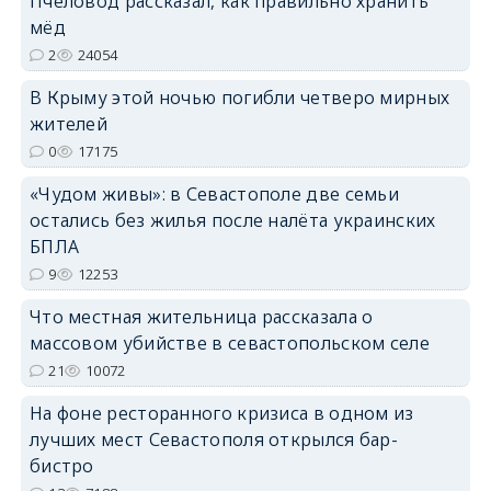
Пчеловод рассказал, как правильно хранить
мёд
2
24054
В Крыму этой ночью погибли четверо мирных
жителей
erid: 2SDnjdvhGXG
0
17175
«Чудом живы»: в Севастополе две семьи
остались без жилья после налёта украинских
БПЛА
9
12253
Что местная жительница рассказала о
массовом убийстве в севастопольском селе
21
10072
На фоне ресторанного кризиса в одном из
лучших мест Севастополя открылся бар-
бистро