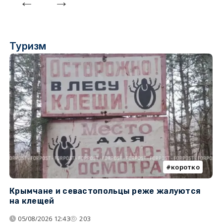
Туризм
коротко
Крымчане и севастопольцы реже жалуются
В
на клещей
ц
05/08/2026 12:43
203