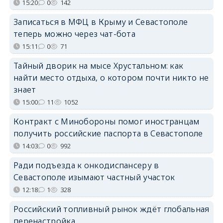
15:20
0
142
Записаться в МФЦ в Крыму и Севастополе
теперь можно через чат-бота
15:11
0
71
Тайный дворик на мысе Хрустальном: как
найти место отдыха, о котором почти никто не
знает
15:00
11
1052
Контракт с Минобороны помог иностранцам
получить российские паспорта в Севастополе
14:03
0
992
Ради подъезда к онкодиспансеру в
Севастополе изымают частный участок
12:18
1
328
Российский топливный рынок ждёт глобальная
перенастройка