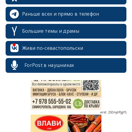
Раньше всех и прямо в телефон
Большие темы и драмы
Живи по-севастопольски
erid: 2SDnjcrDNw6
ForPost в наушниках
erid: 2SDnjdPjgYS