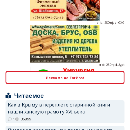
erid: 2SDnjdvhGXG
erid: 2SDnjcLUypt
Реклама на ForPost
erid: 2SDnjcrDNw6
Читаемое
Как в Крыму в переплёте старинной книги
нашли ханскую грамоту XVI века
1
36899
erid: 2SDnjdPjgYS