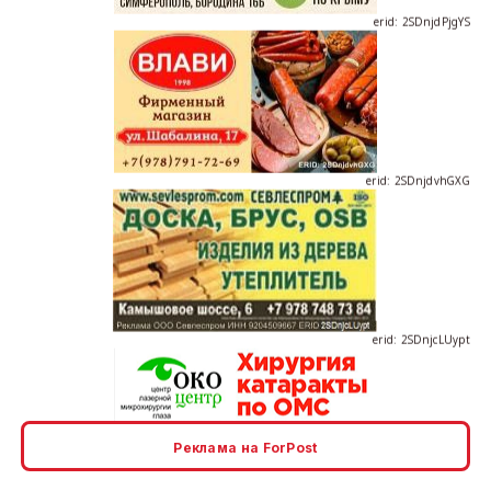
erid: 2SDnjdvhGXG
erid: 2SDnjcLUypt
erid: 2SDnjcrDNw6
Реклама на ForPost