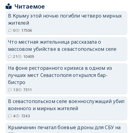
Читаемое
В Крыму этой ночью погибли четверо мирных
жителей
0
17506
erid: 2SDnjdPjgYS
Что местная жительница рассказала о
массовом убийстве в севастопольском селе
21
10409
На фоне ресторанного кризиса в одном из
erid: 2SDnjdvhGXG
лучших мест Севастополя открылся бар-
бистро
13
7311
В севастопольском селе военнослужащий убил
военного и мирных жителей
4
7243
Крымчанин печатал боевые дроны для СБУ на