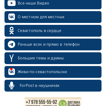
Все наши Видео
О местном для местных
Севастополь в сердце
Раньше всех и прямо в телефон
Большие темы и драмы
erid: 2SDnjcrDNw6
Живи по-севастопольски
ForPost в наушниках
erid: 2SDnjdPjgYS