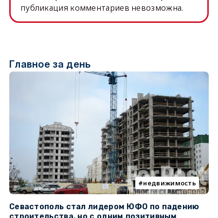
публикация комментариев невозможна.
Главное за день
недвижимость
Севастополь стал лидером ЮФО по падению
К
строительства, но с одним позитивным
д