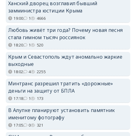
Ханский дворец возглавил бывший
замминистра юстиции Крыма
19:00
1
4666
Любовь живёт три года? Почему новая песня
стала гимном тысяч россиянок
18:20
1
520
Крым и Севастополь ждут аномально жаркие
выходные
18:02
4
2255
Минтранс разрешил тратить «дорожные»
деньги на защиту от БПЛА
17:18
1
173
В Алупке планируют установить памятник
именитому фотографу
17:05
0
321