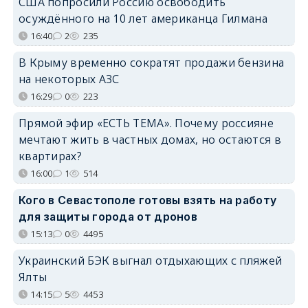
США попросили Россию освободить
осуждённого на 10 лет американца Гилмана
16:40
2
235
В Крыму временно сократят продажи бензина
на некоторых АЗС
16:29
0
223
Прямой эфир «ЕСТЬ ТЕМА». Почему россияне
мечтают жить в частных домах, но остаются в
квартирах?
16:00
1
514
Кого в Севастополе готовы взять на работу
для защиты города от дронов
15:13
0
4495
Украинский БЭК выгнал отдыхающих с пляжей
Ялты
14:15
5
4453