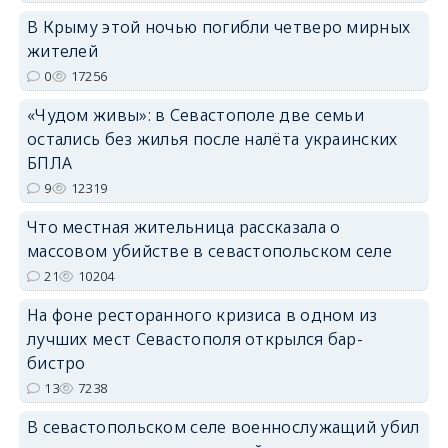
erid: 2SDnjdPjgYS
В Крыму этой ночью погибли четверо мирных
жителей
0
17256
«Чудом живы»: в Севастополе две семьи
остались без жилья после налёта украинских
erid: 2SDnjdvhGXG
БПЛА
9
12319
Что местная жительница рассказала о
массовом убийстве в севастопольском селе
21
10204
На фоне ресторанного кризиса в одном из
лучших мест Севастополя открылся бар-
бистро
13
7238
В севастопольском селе военнослужащий убил