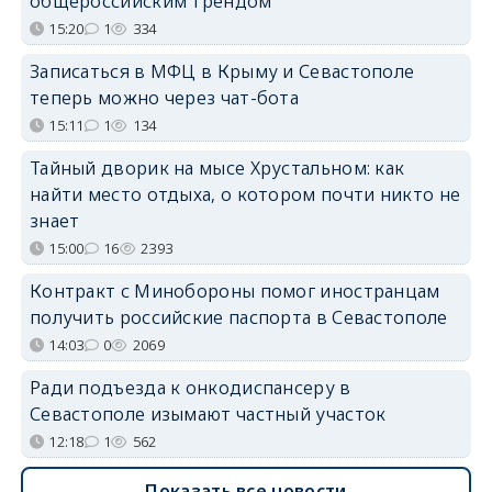
общероссийским трендом
15:20
1
334
Записаться в МФЦ в Крыму и Севастополе
теперь можно через чат-бота
15:11
1
134
Тайный дворик на мысе Хрустальном: как
найти место отдыха, о котором почти никто не
знает
15:00
16
2393
Контракт с Минобороны помог иностранцам
получить российские паспорта в Севастополе
14:03
0
2069
Ради подъезда к онкодиспансеру в
Севастополе изымают частный участок
12:18
1
562
Показать все новости