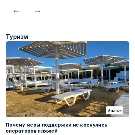
Туризм
пляж
Почему меры поддержки не коснулись
К
операторов пляжей
н