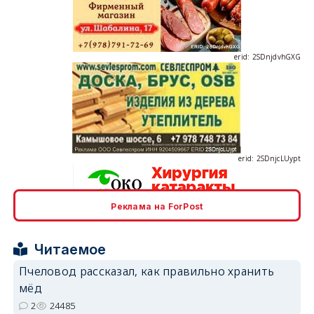
erid: 2SDnjdvhGXG
erid: 2SDnjcLUypt
Реклама на ForPost
erid: 2SDnjcrDNw6
Читаемое
Пчеловод рассказал, как правильно хранить
мёд
2
24485