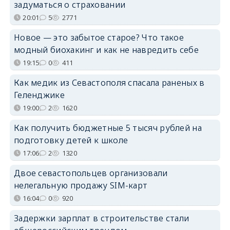
задуматься о страховании
20:01
5
2771
Новое — это забытое старое? Что такое
модный биохакинг и как не навредить себе
19:15
0
411
Как медик из Севастополя спасала раненых в
Геленджике
19:00
2
1620
Как получить бюджетные 5 тысяч рублей на
подготовку детей к школе
17:06
2
1320
Двое севастопольцев организовали
нелегальную продажу SIM-карт
16:04
0
920
Задержки зарплат в строительстве стали