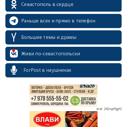
Севастополь в сердце
Раньше всех и прямо в телефон
Большие темы и драмы
erid: 2SDnjcrDNw6
Живи по-севастопольски
ForPost в наушниках
erid: 2SDnjdPjgYS