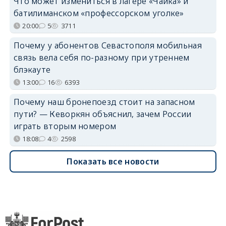
Что может измениться в лагере «Чайка» и
батилиманском «профессорском уголке»
20:00
5
3711
Почему у абонентов Севастополя мобильная
связь вела себя по-разному при утреннем
блэкауте
13:00
16
6393
Почему наш бронепоезд стоит на запасном
пути? — Кеворкян объяснил, зачем России
играть вторым номером
18:08
4
2598
Показать все новости