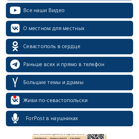
Все наши Видео
О местном для местных
Севастополь в сердце
Раньше всех и прямо в телефон
Большие темы и драмы
Живи по-севастопольски
erid: 2SDnjcrDNw6
ForPost в наушниках