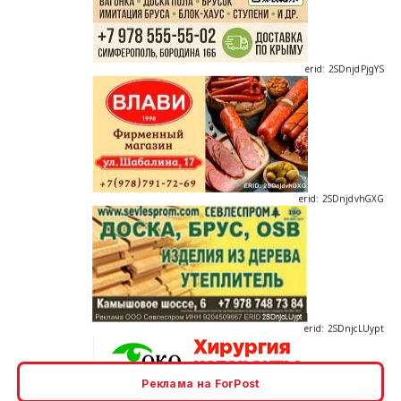
erid: 2SDnjdPjgYS
erid: 2SDnjdvhGXG
erid: 2SDnjcLUypt
Реклама на ForPost