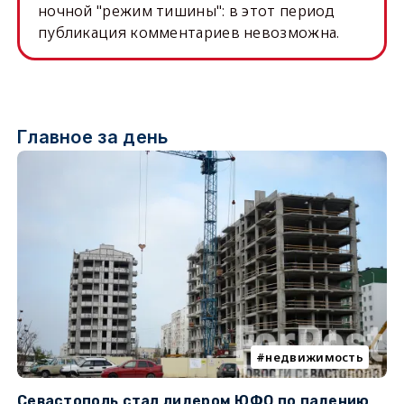
ночной "режим тишины": в этот период
публикация комментариев невозможна.
Главное за день
недвижимость
Севастополь стал лидером ЮФО по падению
К