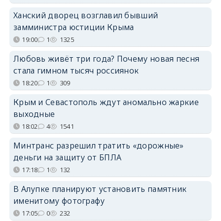
Ханский дворец возглавил бывший
замминистра юстиции Крыма
19:00
1
1325
Любовь живёт три года? Почему новая песня
стала гимном тысяч россиянок
18:20
1
309
Крым и Севастополь ждут аномально жаркие
выходные
18:02
4
1541
Минтранс разрешил тратить «дорожные»
деньги на защиту от БПЛА
17:18
1
132
В Алупке планируют установить памятник
именитому фотографу
17:05
0
232