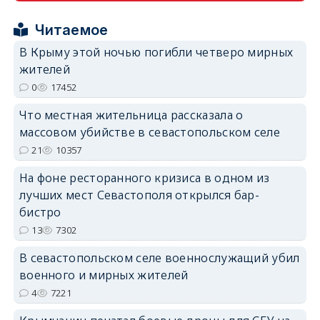
erid: 2SDnjcrDNw6
Читаемое
В Крыму этой ночью погибли четверо мирных
жителей
0
17452
erid: 2SDnjdPjgYS
Что местная жительница рассказала о
массовом убийстве в севастопольском селе
21
10357
На фоне ресторанного кризиса в одном из
лучших мест Севастополя открылся бар-
бистро
erid: 2SDnjdvhGXG
13
7302
В севастопольском селе военнослужащий убил
военного и мирных жителей
4
7221