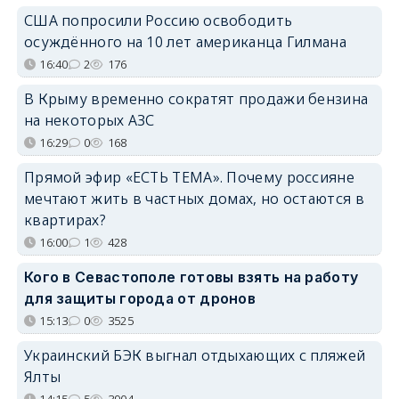
США попросили Россию освободить
осуждённого на 10 лет американца Гилмана
16:40
2
176
В Крыму временно сократят продажи бензина
на некоторых АЗС
16:29
0
168
Прямой эфир «ЕСТЬ ТЕМА». Почему россияне
мечтают жить в частных домах, но остаются в
квартирах?
16:00
1
428
Кого в Севастополе готовы взять на работу
для защиты города от дронов
15:13
0
3525
Украинский БЭК выгнал отдыхающих с пляжей
Ялты
14:15
5
3904