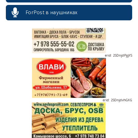
ForPost в наушниках
erid: 2SDnjdPjgYS
erid: 2SDnjdvhGXG
erid: 2SDnjcLUypt