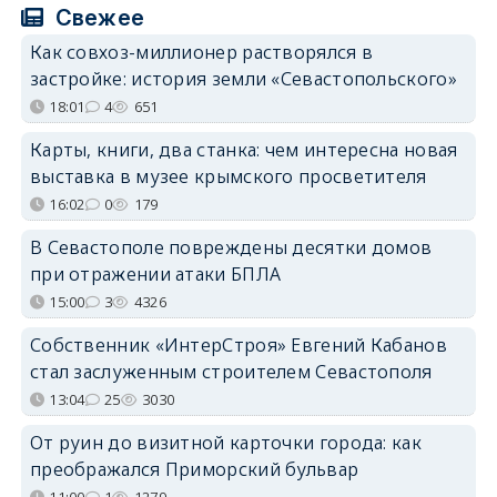
Свежее
Как совхоз-миллионер растворялся в
застройке: история земли «Севастопольского»
18:01
4
651
Карты, книги, два станка: чем интересна новая
выставка в музее крымского просветителя
16:02
0
179
В Севастополе повреждены десятки домов
при отражении атаки БПЛА
15:00
3
4326
Собственник «ИнтерСтроя» Евгений Кабанов
стал заслуженным строителем Севастополя
13:04
25
3030
От руин до визитной карточки города: как
преображался Приморский бульвар
11:00
1
1279