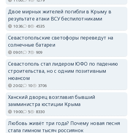
Двое мирных жителей погибли в Крыму в
результате атаки ВСУ беспилотниками
10:36
0
4535
Севастопольские светофоры переведут на
солнечные батареи
09:01
7
909
Севастополь стал лидером ЮФО по падению
строительства, но с одним позитивным
нюансом
20:02
10
3706
Ханский дворец возглавил бывший
замминистра юстиции Крыма
19:00
5
8330
Любовь живёт три года? Почему новая песня
стала гимном тысяч россиянок