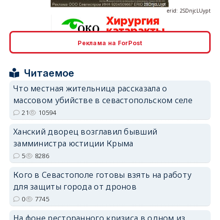
Реклама на ForPost
erid: 2SDnjcrDNw6
Читаемое
Что местная жительница рассказала о
массовом убийстве в севастопольском селе
21
10594
erid: 2SDnjdPjgYS
Ханский дворец возглавил бывший
замминистра юстиции Крыма
5
8286
Кого в Севастополе готовы взять на работу
для защиты города от дронов
erid: 2SDnjdvhGXG
0
7745
На фоне ресторанного кризиса в одном из