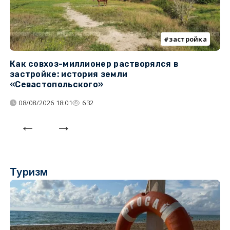
застройка
Как совхоз-миллионер растворялся в
К
застройке: история земли
н
«Севастопольского»
п
08/08/2026 18:01
632
Туризм