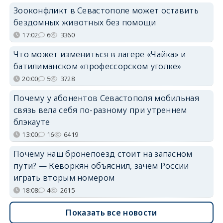
Зооконфликт в Севастополе может оставить
бездомных животных без помощи
17:02
6
3360
Что может измениться в лагере «Чайка» и
батилиманском «профессорском уголке»
20:00
5
3728
Почему у абонентов Севастополя мобильная
связь вела себя по-разному при утреннем
блэкауте
13:00
16
6419
Почему наш бронепоезд стоит на запасном
пути? — Кеворкян объяснил, зачем России
играть вторым номером
18:08
4
2615
Показать все новости