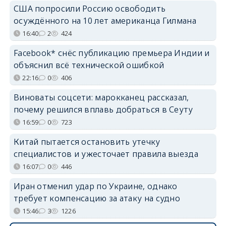
США попросили Россию освободить
осуждённого на 10 лет американца Гилмана
16:40
2
424
Facebook* снёс публикацию премьера Индии и
объяснил всё технической ошибкой
22:16
0
406
Виноваты соцсети: марокканец рассказал,
почему решился вплавь добраться в Сеуту
16:59
0
723
Китай пытается остановить утечку
специалистов и ужесточает правила выезда
16:07
0
446
Иран отменил удар по Украине, однако
требует компенсацию за атаку на судно
15:46
3
1226