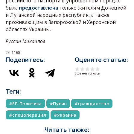
российского паспорта в упрощённом порядке
была
предоставлена
только жителям Донецкой
и Луганской народных республик, а также
проживающим в Запорожской и Херсонской
областях Украины.
Руслан Микаилов
1168
Поделитесь:
Оцените статью:
Еще нет голосов
Теги:
FP-Политика
Путин
гражданство
спецоперация
Украина
Читать также: