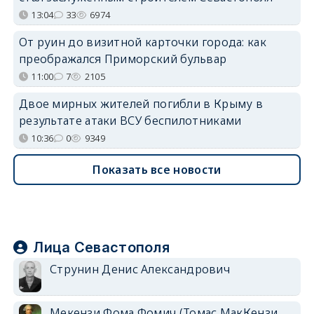
13:04
33
6974
От руин до визитной карточки города: как
преображался Приморский бульвар
11:00
7
2105
Двое мирных жителей погибли в Крыму в
результате атаки ВСУ беспилотниками
10:36
0
9349
Показать все новости
Лица Севастополя
Струнин Денис Александрович
Мекензи Фома Фомич (Томас МакКензи,