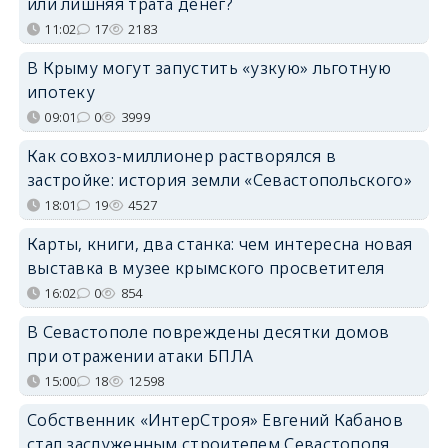
или лишняя трата денег?
11:02
17
2183
В Крыму могут запустить «узкую» льготную
ипотеку
09:01
0
3999
Как совхоз-миллионер растворялся в
застройке: история земли «Севастопольского»
18:01
19
4527
Карты, книги, два станка: чем интересна новая
выставка в музее крымского просветителя
16:02
0
854
В Севастополе повреждены десятки домов
при отражении атаки БПЛА
15:00
18
12598
Собственник «ИнтерСтроя» Евгений Кабанов
стал заслуженным строителем Севастополя