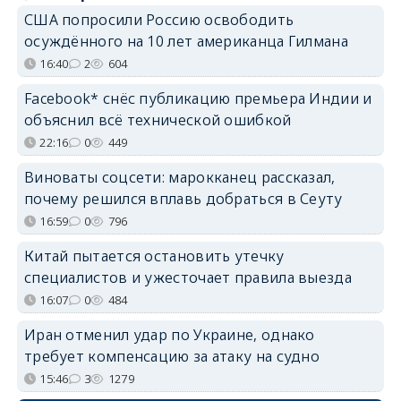
США попросили Россию освободить
осуждённого на 10 лет американца Гилмана
16:40
2
604
Facebook* снёс публикацию премьера Индии и
объяснил всё технической ошибкой
22:16
0
449
Виноваты соцсети: марокканец рассказал,
почему решился вплавь добраться в Сеуту
16:59
0
796
Китай пытается остановить утечку
специалистов и ужесточает правила выезда
16:07
0
484
Иран отменил удар по Украине, однако
требует компенсацию за атаку на судно
15:46
3
1279