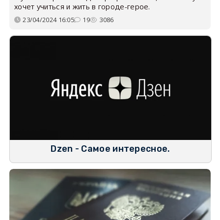
хочет учиться и жить в городе-герое.
23/04/2024 16:05
19
3086
Dzen - Самое интересное.