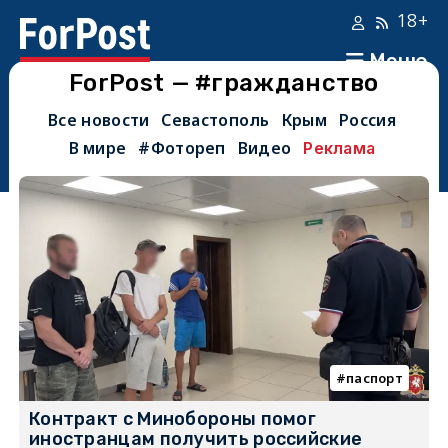
18+
Меню
ForPost — #гражданство
Все новости
Севастополь
Крым
Россия
В мире
#Фотореп
Видео
Реклама
паспорт
Контракт с Минобороны помог
иностранцам получить российские