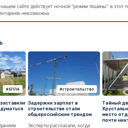
на нашем сайте действует ночной "режим тишины": в этот 
ентариев невозможна.
ь
БПЛА
строительство
 заставили
Задержки зарплат в
Тайный дв
адуматься
строительстве стали
Хрустальн
общероссийским трендом
место отд
почти ник
иданием
Эксперты рассказали, когда