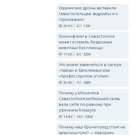
Украинские дроны заставили
севастопольцев задуматься о
страховании
20:01
2
1341
Зооконфликт в Севастополе
может оставить бездомных
животных без помощи
17:02
6
3296
Что может измениться в лагере
«Чайка» и батилиманском
«профессорском уголке»
20:00
5
3689
Почему у абонентов
Севастополя мобильная связь
вела себя по-разному при
утреннем блэкауте
13:00
16
6356
Почему наш бронепоезд стоит на
запасном пути? — Кеворкян