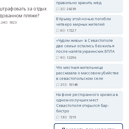
правильно хранить мёд
Е
штрафовать за отдых
Спасатели благополучно
2
24239
Н
удованном пляже?
вернули туристов обратно на
В Крыму этой ночью погибли
де
сушу.
:24
5923
erid: 2SDnjdvhGXG
четверо мирных жителей
29/07/2026 17:03
6380
0
17227
«Чудом живы»: в Севастополе
две семьи остались без жилья
после налёта украинских БПЛА
9
12296
Что местная жительница
рассказала о массовом убийстве
в севастопольском селе
21
10148
На фоне ресторанного кризиса в
одном из лучших мест
Севастополя открылся бар-
бистро
13
7219