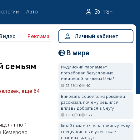
18+
нологии
Авто
Видео
Личный кабинет
Реклама
В мире
й семьям
Индийский парламент
потребовал безусловных
извинений от главы Meta*
22:16
0
40
еловек, еще 64
Виноваты соцсети: марокканец
рассказал, почему решился
вплавь добраться в Сеуту
16:59
0
577
ыделят по 1
Китай пытается остановить утечку
специалистов и ужесточает
в Кемерово.
правила выезда