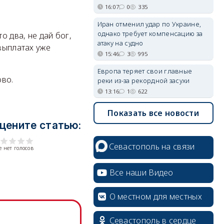
16:07
0
335
Иран отменил удар по Украине,
однако требует компенсацию за
о два, не дай бог,
атаку на судно
 выплатах уже
15:46
3
995
Европа теряет свои главные
ово.
реки из-за рекордной засухи
13:16
1
622
Показать все новости
цените статью:
Севастополь на связи
 нет голосов
Все наши Видео
О местном для местных
Севастополь в сердце