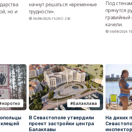
Под стенам
ударства
начнут решаться «временные
прячутся р
й, но и
трудности».
гравийный 
06/08/2026 15:20
250
качели.
06/08/2026 15
коротко
Балаклава
топольцы
В Севастополе утвердили
На диких 
 клещей
проект застройки центра
Севастопо
Балаклавы
инспекто