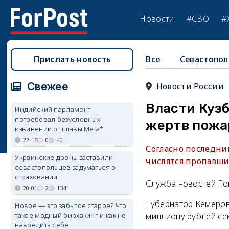
Новости
#СВО
#
Прислать новость
Все
Севастопол
Свежее
Новости России
Власти Куз
Индийский парламент
потребовал безусловных
жертв пожа
извинений от главы Meta*
22:16
0
40
Согласно последни
Украинские дроны заставили
числятся пропавш
севастопольцев задуматься о
страховании
Служба новостей Fo
20:01
2
1341
Губернатор Кемеровс
Новое — это забытое старое? Что
такое модный биохакинг и как не
миллиону рублей се
навредить себе