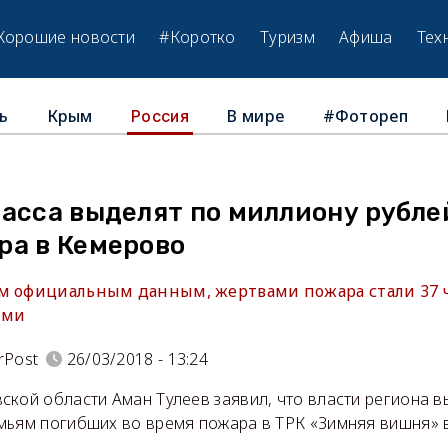
Хорошие новости
#Коротко
Туризм
Афиша
Тех
ь
Крым
В мире
#Фотореп
Россия
басса выделят по миллиону рубле
ра в Кемерово
м официальным данным, жертвами пожара стали 37 ч
ими
rPost
26/03/2018 - 13:24
кой области Аман Тулеев заявил, что власти региона в
мьям погибших во время пожара в ТРК «Зимняя вишня» 