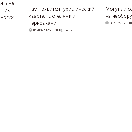
ять не
Там появится туристический
Могут ли о
 пик
квартал с отелями и
на необор
ногих.
парковками.
31/07/2026 10
05/08/2026 08:01
5217