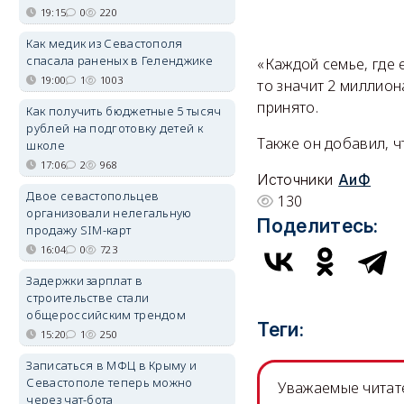
19:15
0
220
Как медик из Севастополя
спасала раненых в Геленджике
«Каждой семье, где 
19:00
1
1003
то значит 2 миллион
принято.
Как получить бюджетные 5 тысяч
рублей на подготовку детей к
Также он добавил, 
школе
17:06
2
968
Источники
АиФ
Двое севастопольцев
130
организовали нелегальную
Поделитесь:
продажу SIM-карт
16:04
0
723
Задержки зарплат в
строительстве стали
общероссийским трендом
Теги:
15:20
1
250
Записаться в МФЦ в Крыму и
Севастополе теперь можно
Уважаемые читате
через чат-бота