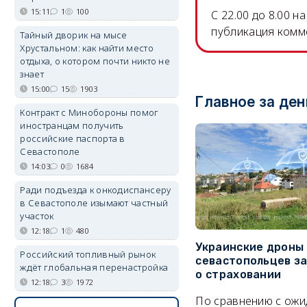
15:11
1
100
C 22.00 до 8.00 
публикация комм
Тайный дворик на мысе
Хрустальном: как найти место
отдыха, о котором почти никто не
знает
15:00
15
1903
Главное за ден
Контракт с Минобороны помог
иностранцам получить
российские паспорта в
Севастополе
14:03
0
1684
Ради подъезда к онкодиспансеру
в Севастополе изымают частный
участок
12:18
1
480
Украинские дроны
Российский топливный рынок
севастопольцев з
ждёт глобальная перенастройка
о страховании
12:18
3
1972
По сравнению с ож