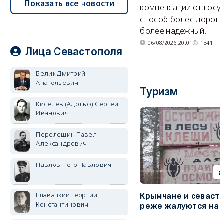
Показать все новости
компенсации от гос
способ более дорого
более надежный.
06/08/2026 20:01
1341
Лица Севастополя
Белик Дмитрий
Анатольевич
Туризм
Киселев (Адольф) Сергей
Иванович
Перелешин Павел
Александрович
Павлов Петр Павлович
Главацкий Георгий
Крымчане и севас
Константинович
реже жалуются на