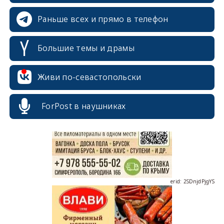
Раньше всех и прямо в телефон
Большие темы и драмы
Живи по-севастопольски
erid: 2SDnjcrDNw6
ForPost в наушниках
erid: 2SDnjdPjgYS
erid: 2SDnjdvhGXG