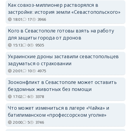
Как совхоз-миллионер растворялся в
застройке: история земли «Севастопольского»
18:01
17
3966
Кого в Севастополе готовы взять на работу
для защиты города от дронов
15:13
0
9505
Украинские дроны заставили севастопольцев
задуматься о страховании
20:01
10
4975
Зооконфликт в Севастополе может оставить
бездомных животных без помощи
17:02
6
3378
Что может измениться в лагере «Чайка» и
батилиманском «профессорском уголке»
20:00
5
3746