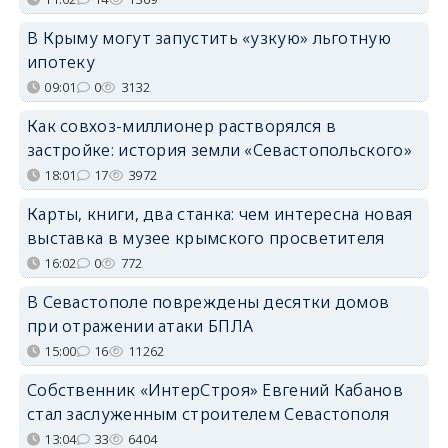
В Крыму могут запустить «узкую» льготную
ипотеку
09:01
0
3132
Как совхоз-миллионер растворялся в
застройке: история земли «Севастопольского»
18:01
17
3972
Карты, книги, два станка: чем интересна новая
выставка в музее крымского просветителя
16:02
0
772
В Севастополе повреждены десятки домов
при отражении атаки БПЛА
15:00
16
11262
Собственник «ИнтерСтроя» Евгений Кабанов
стал заслуженным строителем Севастополя
13:04
33
6404