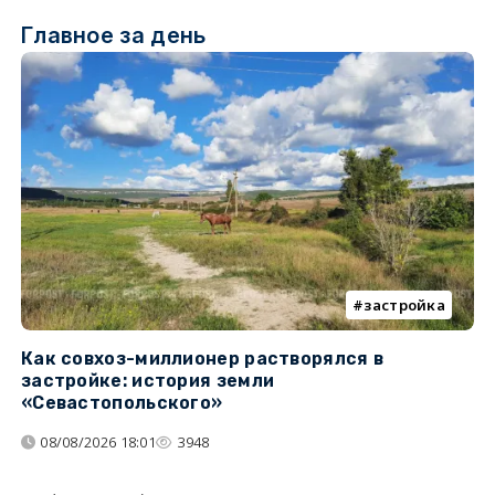
Главное за день
застройка
Как совхоз-миллионер растворялся в
К
застройке: история земли
н
«Севастопольского»
п
08/08/2026 18:01
3948