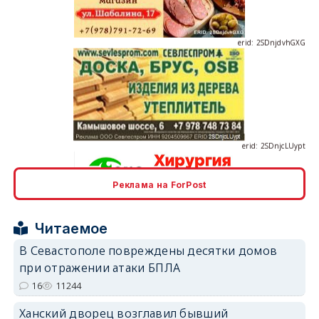
erid: 2SDnjcLUypt
Реклама на ForPost
erid: 2SDnjcrDNw6
Читаемое
В Севастополе повреждены десятки домов
при отражении атаки БПЛА
16
11244
erid: 2SDnjdPjgYS
Ханский дворец возглавил бывший