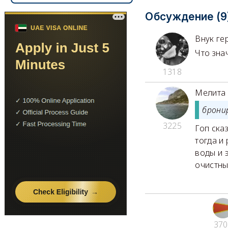
Обсуждение (9
Внук ге
Что зна
1318
Мелита
брони
3225
Гоп ска
тогда и 
воды и 
очистны
370