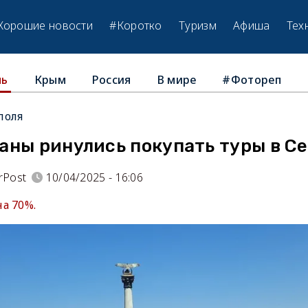
Хорошие новости
#Коротко
Туризм
Афиша
Тех
Крым
Россия
В мире
#Фотореп
ль
поля
аны ринулись покупать туры в С
rPost
10/04/2025 - 16:06
а 70%.