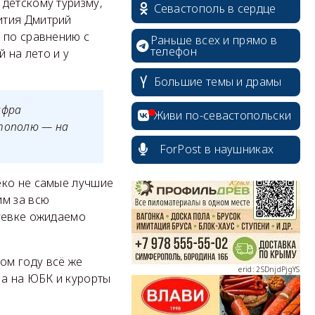
детскому туризму,
Севастополь в сердце
ития Дмитрий
 по сравнению с
Раньше всех и прямо в
телефон
 на лето и у
Большие темы и драмы
erid: 2SDnjcrDNw6
ифра
Живи по-севастопольски
стополю — на
ForPost в наушниках
еко не самые лучшие
м за всю
erid: 2SDnjdPjgYS
куевке ожидаемо
ом году всё же
 а на ЮБК и курорты
erid: 2SDnjdvhGXG