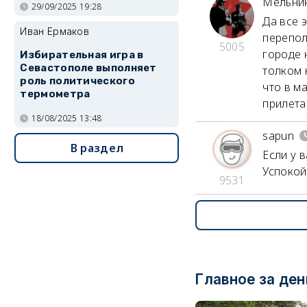
Мельни
29/09/2025 19:28
Да все 
Иван Ермаков
перепол
5005
городе 
Избирательная игра в
Севастополе выполняет
толком 
роль политического
что в ма
термометра
прилета
18/08/2025 13:48
sapun
В раздел
Если у в
Успокойт
9531
Главное за ден