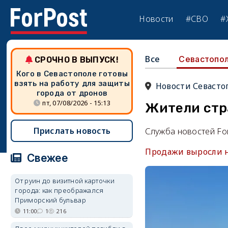
Новости
#СВО
#
Все
Севастопо
СРОЧНО В ВЫПУСК!
Кого в Севастополе готовы
взять на работу для защиты
Новости Севасто
города от дронов
пт, 07/08/2026 - 15:13
Жители стр
Прислать новость
Служба новостей Fo
Продажи выросли н
Свежее
От руин до визитной карточки
города: как преображался
Приморский бульвар
11:00
1
216