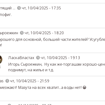
етящий …
чт, 10/04/2025 - 17:35
. пофиг.
Сыроежкин
чт, 10/04/2025 - 18:20
орошего для основной, большей части жителей? Усугубл
!
ЛаскаВластах
чт, 10/04/2025 - 19:13
Игорь Сыроежкин
,
Ну как же-торгашам хорошо-цен
4
поднимут, на жилье и т.д.
as
чт, 10/04/2025 - 21:59
иезжают! Мазута на всех хватит...а воды нет! 😀