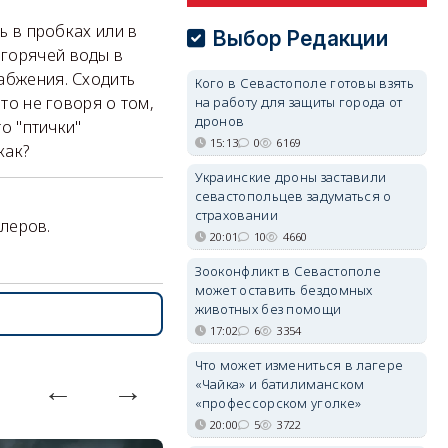
ь в пробках или в
Выбор Редакции
 горячей воды в
абжения. Сходить
Кого в Севастополе готовы взять
то не говоря о том,
на работу для защиты города от
дронов
то "птички"
15:13
0
6169
как?
Украинские дроны заставили
севастопольцев задуматься о
страховании
йлеров.
20:01
10
4660
Зооконфликт в Севастополе
может оставить бездомных
животных без помощи
17:02
6
3354
Что может измениться в лагере
«Чайка» и батилиманском
«профессорском уголке»
20:00
5
3722