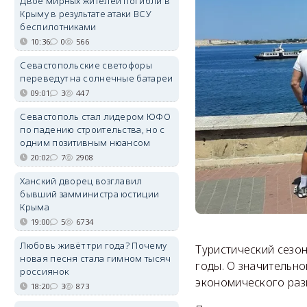
Двое мирных жителей погибли в
Крыму в результате атаки ВСУ
беспилотниками
10:36
0
566
Севастопольские светофоры
переведут на солнечные батареи
09:01
3
447
Севастополь стал лидером ЮФО
по падению строительства, но с
одним позитивным нюансом
20:02
7
2908
Ханский дворец возглавил
бывший замминистра юстиции
Крыма
19:00
5
6734
Любовь живёт три года? Почему
Туристический сезо
новая песня стала гимном тысяч
годы. О значительн
россиянок
экономического раз
18:20
3
873