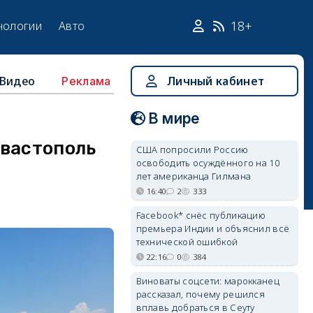
18+
нологии
Авто
Видео
Личный кабинет
Реклама
В мире
евастополь
США попросили Россию
освободить осуждённого на 10
лет американца Гилмана
16:40
2
333
Facebook* снёс публикацию
премьера Индии и объяснил всё
технической ошибкой
22:16
0
384
Виноваты соцсети: марокканец
рассказал, почему решился
вплавь добраться в Сеуту