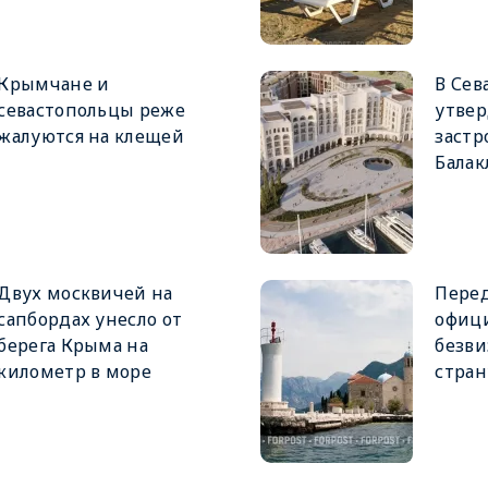
Крымчане и
В Сев
севастопольцы реже
утвер
жалуются на клещей
застр
Балак
Двух москвичей на
Пере
сапбордах унесло от
офици
берега Крыма на
безви
километр в море
стран