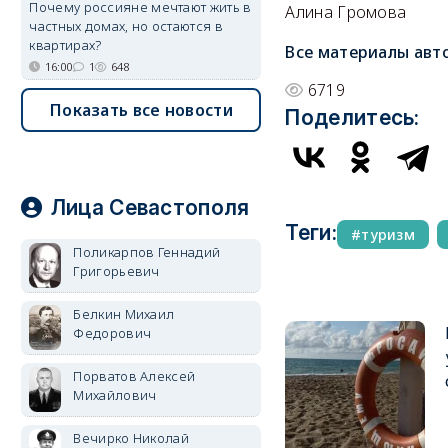
Почему россияне мечтают жить в
Алина Громова
частных домах, но остаются в
квартирах?
Все материалы авт
16:00
1
648
6719
Показать все новости
Поделитесь:
Лица Севастополя
Теги:
туризм
Поликарпов Геннадий
Григорьевич
Белкин Михаил
Федорович
Порватов Алексей
Михайлович
Вечирко Николай