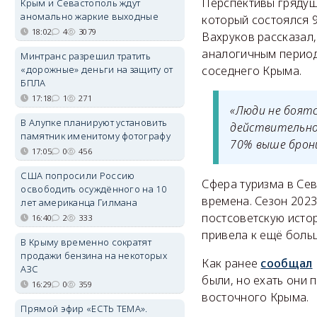
Перспективы грядущ
Крым и Севастополь ждут
аномально жаркие выходные
который состоялся 
18:02
4
3079
Вахруков рассказал
аналогичным период
Минтранс разрешил тратить
«дорожные» деньги на защиту от
соседнего Крыма.
БПЛА
17:18
1
271
«Люди не боятс
В Алупке планируют установить
действительно 
памятник именитому фотографу
70% выше брон
17:05
0
456
США попросили Россию
Сфера туризма в Се
освободить осуждённого на 10
времена. Сезон 202
лет американца Гилмана
постсоветскую исто
16:40
2
333
привела к ещё боль
В Крыму временно сократят
продажи бензина на некоторых
Как ранее
сообщал
АЗС
были, но ехать они 
16:29
0
359
восточного Крыма.
Прямой эфир «ЕСТЬ ТЕМА».