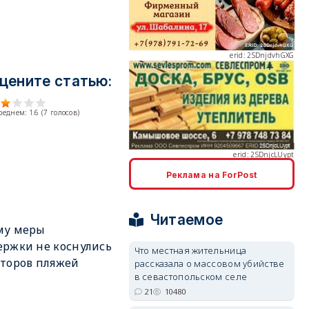
цените статью:
erid: 2SDnjcLUypt
среднем:
1.6
(
7
голосов)
Реклама на ForPost
erid: 2SDnjcrDNw6
Читаемое
му меры
ржки не коснулись
Что местная жительница
торов пляжей
рассказала о массовом убийстве
в севастопольском селе
21
10480
erid: 2SDnjdPjgYS