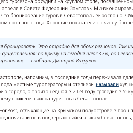
его турсезона обсудили на круглом столе, посвящённом 
9 апреля в Совете Федерации. Замглавы Минэкономразв
, что бронирование туров в Севастополь выросло на 70%
ом прошлого года. Хорошие показатели по числу броней
я бронировать. Это отрадно для обоих регионов. Там ц
существенная: по Крыму на сегодня плюс 47%, по Сева
ирования», — сообщил Дмитрий Вахруков.
вастополе, напомним, в последние годы переживала дал
3 года местные туроператоры и отельеры
называли
худши
рию города, а произошедшая в 2024 году трагедия в Уч
шему снижению числа туристов в Севастополе.
ForPost, отдыхающие на Крымском полуострове в прошл
предпочитали не в подвергающийся атакам Севастополь,