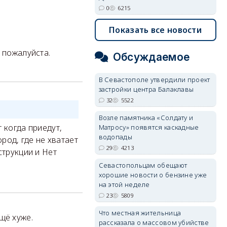
0
6215
Показать все новости
 пожалуйста.
Обсуждаемое
В Севастополе утвердили проект
застройки центра Балаклавы
32
5522
Возле памятника «Солдату и
 когда приедут,
Матросу» появятся каскадные
водопады
ород, где не хватает
29
4213
струкции и Нет
Севастопольцам обещают
хорошие новости о бензине уже
на этой неделе
23
5809
Что местная жительница
щё хуже.
рассказала о массовом убийстве