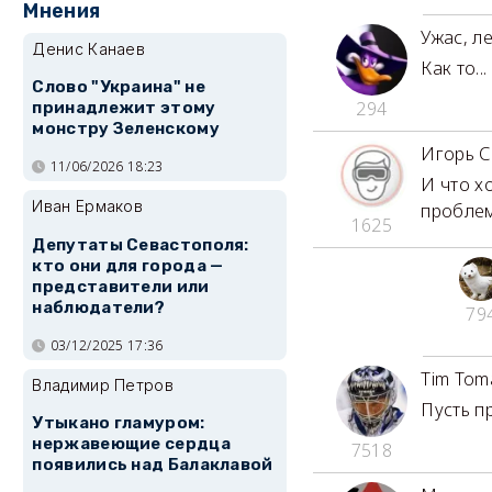
Мнения
Ужас, л
Денис Канаев
Как то..
Слово "Украина" не
294
принадлежит этому
монстру Зеленскому
Игорь 
11/06/2026 18:23
И что х
Иван Ермаков
проблем
1625
Депутаты Севастополя:
кто они для города —
представители или
наблюдатели?
79
03/12/2025 17:36
Tim Tom
Владимир Петров
Пусть пр
Утыкано гламуром:
нержавеющие сердца
7518
появились над Балаклавой