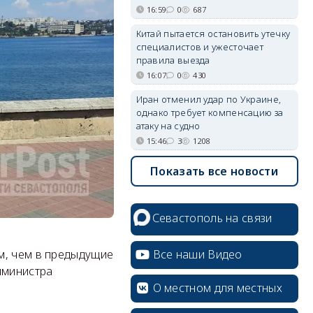
16:59
0
687
Китай пытается остановить утечку
специалистов и ужесточает
правила выезда
16:07
0
430
Иран отменил удар по Украине,
однако требует компенсацию за
атаку на судно
15:46
3
1208
Показать все новости
Севастополь на связи
Все наши Видео
м, чем в предыдущие
мминистра
О местном для местных