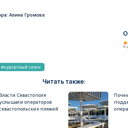
ора:
Алина Громова
О
В 
курортный сезон
Читать также:
Власти Севастополя
Поче
услышали операторов
подде
севастопольских пляжей
опера