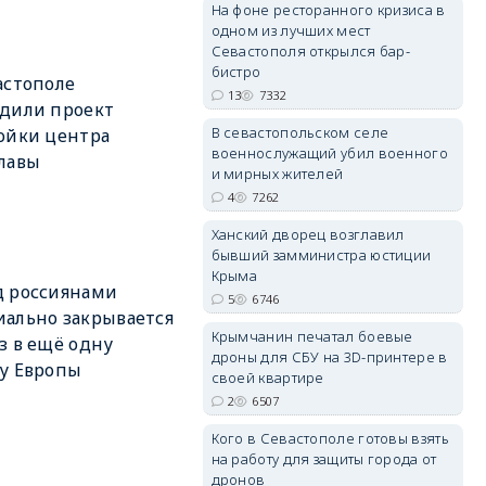
На фоне ресторанного кризиса в
одном из лучших мест
Севастополя открылся бар-
бистро
астополе
13
7332
дили проект
В севастопольском селе
ойки центра
erid: 2SDnjdvhGXG
военнослужащий убил военного
лавы
и мирных жителей
4
7262
Ханский дворец возглавил
бывший замминистра юстиции
Крыма
д россиянами
5
6746
ально закрывается
Крымчанин печатал боевые
з в ещё одну
дроны для СБУ на 3D-принтере в
у Европы
своей квартире
2
6507
Кого в Севастополе готовы взять
на работу для защиты города от
дронов