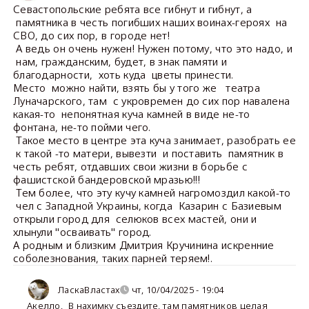
Севастопольские ребята все гибнут и гибнут, а
памятника в честь погибших наших воинах-героях на
СВО, до сих пор, в городе нет!
А ведь он очень нужен! Нужен потому, что это надо, и
нам, гражданским, будет, в знак памяти и
благодарности, хоть куда цветы принести.
Место можно найти, взять бы у того же театра
Луначарского, там с укровремен до сих пор навалена
какая-то непонятная куча камней в виде не-то
фонтана, не-то пойми чего.
Такое место в центре эта куча занимает, разобрать ее
к такой -то матери, вывезти и поставить памятник в
честь ребят, отдавших свои жизни в борьбе с
фашистской бандеровской мразью!!!
Тем более, что эту кучу камней нагромоздил какой-то
чел с Западной Украины, когда Казарин с Базиевым
открыли город для селюков всех мастей, они и
хлынули "осваивать" город.
А родным и близким Дмитрия Кручинина искренние
соболезнования, таких парней теряем!.
ЛаскаВластах
чт, 10/04/2025 - 19:04
Акелло
,
В нахимку съездите, там памятников целая