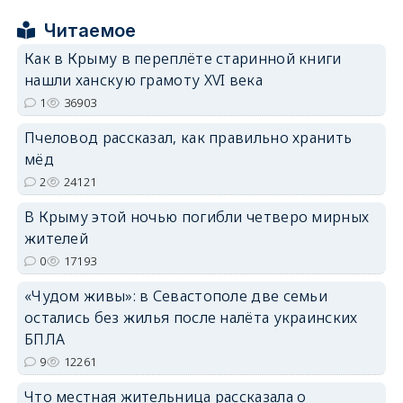
Читаемое
erid: 2SDnjcrDNw6
Как в Крыму в переплёте старинной книги
нашли ханскую грамоту XVI века
1
36903
Пчеловод рассказал, как правильно хранить
мёд
erid: 2SDnjdPjgYS
2
24121
В Крыму этой ночью погибли четверо мирных
жителей
0
17193
erid: 2SDnjdvhGXG
«Чудом живы»: в Севастополе две семьи
остались без жилья после налёта украинских
БПЛА
9
12261
Что местная жительница рассказала о