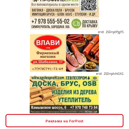
erid: 2SDnjdPjgYS
erid: 2SDnjdvhGXG
erid: 2SDnjcLUypt
Реклама на ForPost