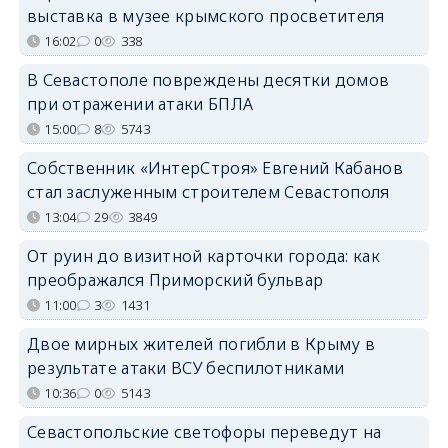
выставка в музее крымского просветителя
16:02
0
338
В Севастополе повреждены десятки домов
при отражении атаки БПЛА
15:00
8
5743
Собственник «ИнтерСтроя» Евгений Кабанов
стал заслуженным строителем Севастополя
13:04
29
3849
От руин до визитной карточки города: как
преображался Приморский бульвар
11:00
3
1431
Двое мирных жителей погибли в Крыму в
результате атаки ВСУ беспилотниками
10:36
0
5143
Севастопольские светофоры переведут на