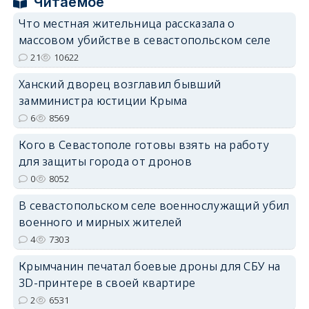
Читаемое
Что местная жительница рассказала о
массовом убийстве в севастопольском селе
21
10622
Ханский дворец возглавил бывший
erid: 2SDnjdPjgYS
замминистра юстиции Крыма
6
8569
Кого в Севастополе готовы взять на работу
для защиты города от дронов
0
8052
erid: 2SDnjdvhGXG
В севастопольском селе военнослужащий убил
военного и мирных жителей
4
7303
Крымчанин печатал боевые дроны для СБУ на
3D-принтере в своей квартире
2
6531