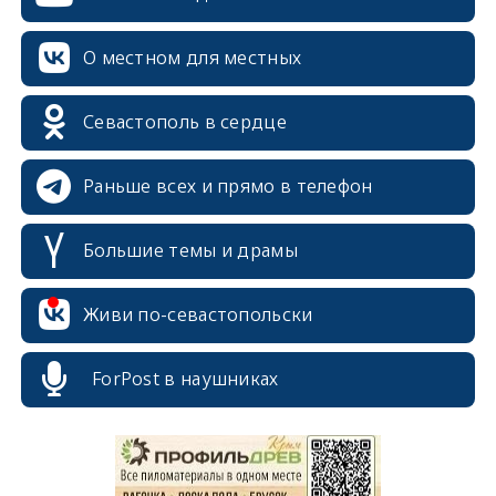
О местном для местных
Севастополь в сердце
Раньше всех и прямо в телефон
Большие темы и драмы
Живи по-севастопольски
erid: 2SDnjcrDNw6
ForPost в наушниках