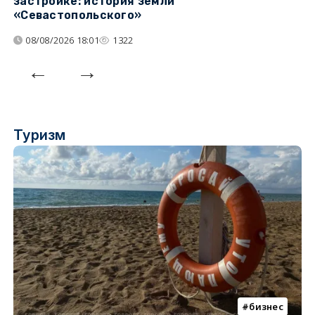
застройке: история земли
н
«Севастопольского»
п
08/08/2026 18:01
1322
Туризм
бизнес