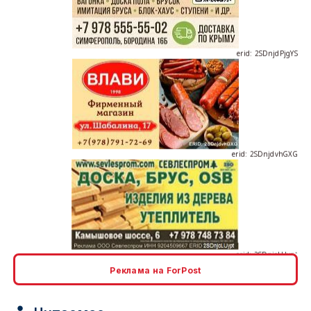
erid: 2SDnjdPjgYS
erid: 2SDnjdvhGXG
erid: 2SDnjcLUypt
Реклама на ForPost
erid: 2SDnjcrDNw6