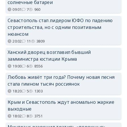
солнечные батареи
09:01
7
960
Севастополь стал лидером ЮФО по падению
строительства, но с одним позитивным
нюансом
20:02
11
3809
Ханский дворец возглавил бывший
замминистра юстиции Крыма
19:00
6
8556
Любовь живёт три года? Почему новая песня
стала гимном тысяч россиянок
18:20
5
1303
Крым и Севастополь ждут аномально жаркие
выходные
18:02
8
3751
Минтранс разрешил тратить «дорожные»