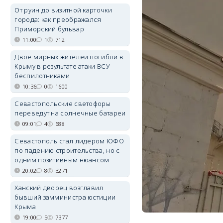
От руин до визитной карточки
города: как преображался
Приморский бульвар
11:00
1
712
Двое мирных жителей погибли в
Крыму в результате атаки ВСУ
беспилотниками
10:36
0
1600
Севастопольские светофоры
переведут на солнечные батареи
09:01
4
688
Севастополь стал лидером ЮФО
по падению строительства, но с
одним позитивным нюансом
20:02
8
3271
Ханский дворец возглавил
бывший замминистра юстиции
Крыма
19:00
5
7377