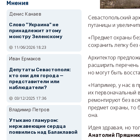
Мнения
Денис Канаев
Севастопольский ар
путаницы и увеличит
Слово "Украина" не
принадлежит этому
монстру Зеленскому
«Предмет охраны без
сохранить лепку без
11/06/2026 18:23
Архитектор предложи
Иван Ермаков
расширить перечень 
Депутаты Севастополя:
но могут быть восст
кто они для города —
представители или
«Например, у нас в 
наблюдатели?
их первоначальный в
03/12/2025 17:36
ремонтируют без вся
предмет охраны, то 
Владимир Петров
она.
Утыкано гламуром:
нержавеющие сердца
Идея здравая, но то
появились над Балаклавой
Анатолий Пряшник