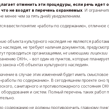
лагает отменить эти процедуры, если речь идет 
. И ограничит
 что не входят в перечень охраняемых
е менее чем за пять дней) уведомлением.
тся ввести понятие «работы по содержанию», отличное 
нию
объекта культурного наследия не являются работа
о наследия, не требуют наличия документов, предусмотр
гут проводиться организациями,
не имеющими лицензии
ранению ОКН», – вот один из пунктов, которые планирует
закона «Об объектах культурного наследия».
ачение в случае этих изменений будет иметь смысловое
«работы по содержанию». В сегодняшнем проекте оно тр
ского, санитарного и противопожарного состояния ОКН
оборудования и систем. Полный перечень таких работ 
тельно.
по содержанию не должны противоречить главному пунк