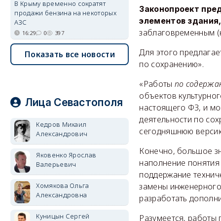
В Крыму временно сократят
Законопроект пред
продажи бензина на некоторых
элементов здания,
АЗС
заблаговременным (н
16:29
0
397
Для этого предлагае
Показать все новости
по сохранению».
«Работы
по содержа
объектов культурног
Лица Севастополя
настоящего ФЗ, и мо
деятельности по сох
Кедров Михаил
сегодняшнюю версию 
Александрович
Конечно, большое зн
Яковенко Ярослав
наполнение понятия 
Валерьевич
поддержание техниче
замены инженерного 
Хомякова Ольга
Александровна
разработать дополни
Куницын Сергей
Разумеется, работы 