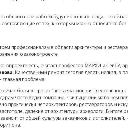
 особенно если работы будут выполнять люди, не обяза
 составляющие от тех, к которым можно относиться без
 трем профессионалам в области архитектуры и реставр
ражения о законопроекте.
конопроекте есть, считает профессор МАРХИ и СевГУ, а
. Качественный ремонт сегодня делать нельзя, а п
икова
– главная проблема.
сейчас больше грозит "реставрационная" деятельность –
ерам часто ведут компании, чьи лицензии мало чем по
вно практически нет архитекторов, реставраторов и иск
вастополе, далекие от архитектуры археологи. В итоге р
зависит от общей культуры заказчиков и исполнителей, 
орит она.