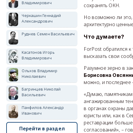
Владимирович
сохранять ОКН.
Черкашин Геннадий
Но возможно ли это,
Александрович
архитектурно ценные
Руднев Семен Васильевич
Что думаете?
ForPost обратился к
Касатонов Игорь
высказать свои сооб
Владимирович
Разумное зерно в за
Ольхов Владимир
Борисовна Овсянн
Николаевич
можно, и последнее 
Багринцев Николай
«Думаю, памятникам 
Васильевич
ангажированным тенд
Панфилов Александр
в органах охраны да
Иванович
юристы или, как в Се
реставрации больше 
Перейти в раздел
согласований», – гов