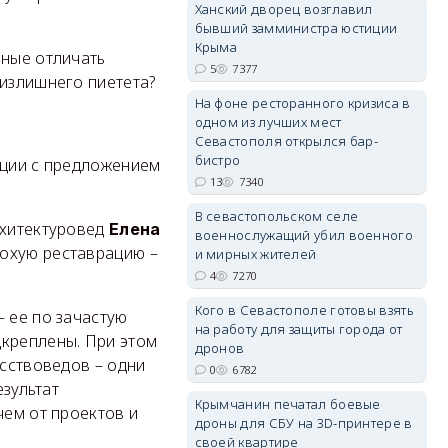
Ханский дворец возглавил
бывший замминистра юстиции
Крыма
нные отличать
5
7377
 излишнего пиетета?
erid: 2SDnjdvhGXG
На фоне ресторанного кризиса в
одном из лучших мест
Севастополя открылся бар-
бистро
ации с предложением
13
7340
В севастопольском селе
рхитектуровед
Елена
военнослужащий убил военного
лохую реставрацию –
и мирных жителей
4
7270
Кого в Севастополе готовы взять
 ее по зачастую
на работу для защиты города от
дкреплены. При этом
дронов
усствоведов – одни
0
6782
езультат
Крымчанин печатал боевые
чем от проектов и
дроны для СБУ на 3D-принтере в
своей квартире