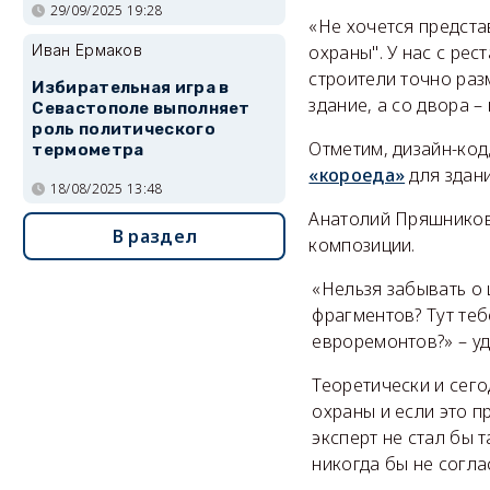
29/09/2025 19:28
«Не хочется предста
охраны". У нас с рес
Иван Ермаков
строители точно раз
Избирательная игра в
здание, а со двора –
Севастополе выполняет
роль политического
Отметим, дизайн-код
термометра
«короеда»
для здани
18/08/2025 13:48
Анатолий Пряшников 
В раздел
композиции.
«Нельзя забывать о 
фрагментов? Тут теб
евроремонтов?» – уд
Теоретически и сего
охраны и если это п
эксперт не стал бы 
никогда бы не согла