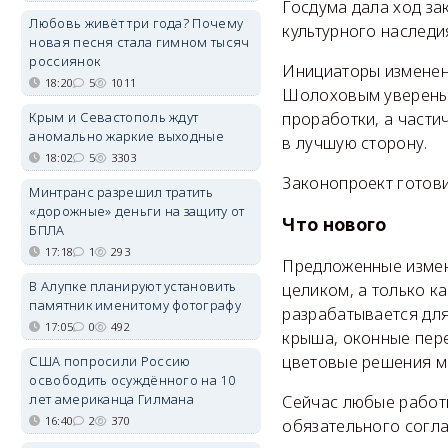
Госдума дала ход за
Любовь живёт три года? Почему
культурного наследи
новая песня стала гимном тысяч
россиянок
Инициаторы изменени
18:20
5
1011
Шолоховым уверены: 
проработки, а части
Крым и Севастополь ждут
аномально жаркие выходные
в лучшую сторону.
18:02
5
3303
Законопроект готови
Минтранс разрешил тратить
«дорожные» деньги на защиту от
Что нового
БПЛА
17:18
1
293
Предложенные измене
В Алупке планируют установить
целиком, а только к
памятник именитому фотографу
разрабатывается для
17:05
0
492
крыша, оконные пере
цветовые решения мо
США попросили Россию
освободить осуждённого на 10
лет американца Гилмана
Сейчас любые работы
16:40
2
370
обязательного согла