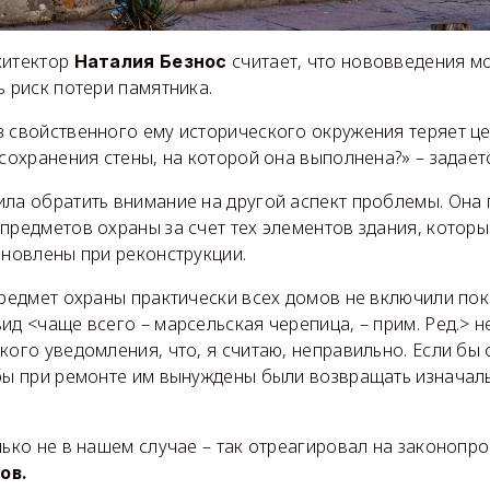
хитектор
считает, что нововведения м
Наталия Безнос
ь риск потери памятника.
 свойственного ему исторического окружения теряет це
 сохранения стены, на которой она выполнена?» – задает
ла обратить внимание на другой аспект проблемы. Она 
предметов охраны за счет тех элементов здания, которы
ановлены при реконструкции.
предмет охраны практически всех домов не включили покр
ид <чаще всего – марсельская черепица, – прим. Ред.> н
кого уведомления, что, я считаю, неправильно. Если бы 
бы при ремонте им вынуждены были возвращать изначаль
лько не в нашем случае – так отреагировал на законопр
ов.