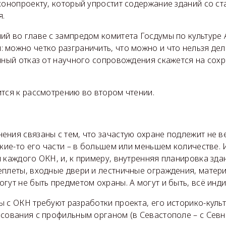
конопроекту, который упростит содержание зданий со ст
я.
й во главе с зампредом комитета Госдумы по культуре
можно четко разграничить, что можно и что нельзя дел
чный отказ от научного сопровождения скажется на сох
тся к рассмотрению во втором чтении.
ния связаны с тем, что зачастую охране подлежит не в
акие-то его части – в большем или меньшем количестве.
 каждого ОКН, и, к примеру, внутренняя планировка здан
плеты, входные двери и лестничные ограждения, матери
гут не быть предметом охраны. А могут и быть, всё инд
 с ОКН требуют разработки проекта, его историко-культ
сования с профильным органом (в Севастополе – с Севн