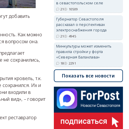
в севастопольском селе
21
10509
огут добавить
Губернатор Севастополя
рассказал о перспективах
электроснабжения города
нность. Как можно
21
4945
ся вопросом она.
Минкультуры может изменить
правила стройки у форта
предлагает
«Северная Балаклава»
е не сохранились,
18
2291
Показать все новости
ытия кровель, т.к.
е сохранился. Их и
они входили в
ный вид», – говорит
оект реставратор