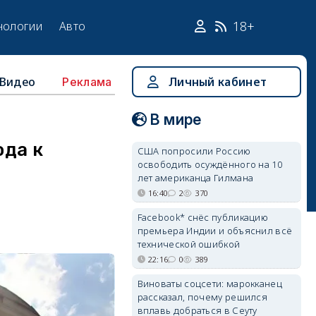
18+
нологии
Авто
Видео
Личный кабинет
Реклама
В мире
ода к
США попросили Россию
освободить осуждённого на 10
лет американца Гилмана
16:40
2
370
Facebook* снёс публикацию
премьера Индии и объяснил всё
технической ошибкой
22:16
0
389
Виноваты соцсети: марокканец
рассказал, почему решился
вплавь добраться в Сеуту