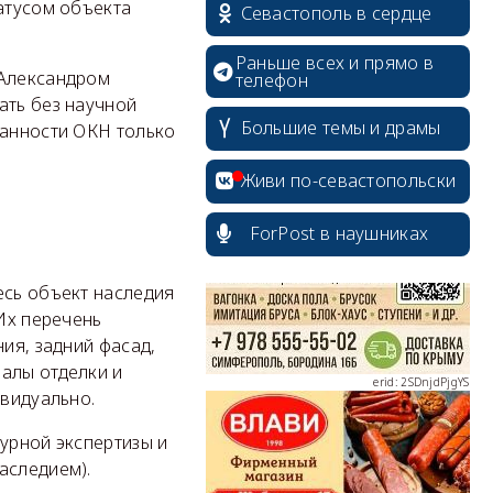
атусом объекта
Севастополь в сердце
Раньше всех и прямо в
 Александром
телефон
ать без научной
Большие темы и драмы
ранности ОКН только
erid: 2SDnjcrDNw6
Живи по-севастопольски
ForPost в наушниках
есь объект наследия
erid: 2SDnjdPjgYS
 Их перечень
ия, задний фасад,
алы отделки и
ивидуально.
урной экспертизы и
erid: 2SDnjdvhGXG
аследием).