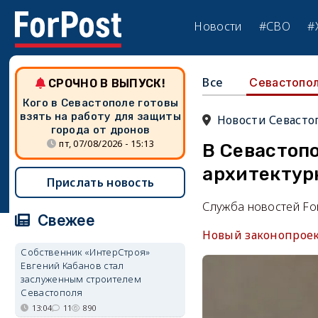
Новости
#СВО
#
Все
Севастопо
СРОЧНО В ВЫПУСК!
Кого в Севастополе готовы
взять на работу для защиты
Новости Севасто
города от дронов
пт, 07/08/2026 - 15:13
В Севастоп
архитектур
Прислать новость
Служба новостей Fo
Свежее
Новый законопроект
Собственник «ИнтерСтроя»
Евгений Кабанов стал
заслуженным строителем
Севастополя
13:04
11
890