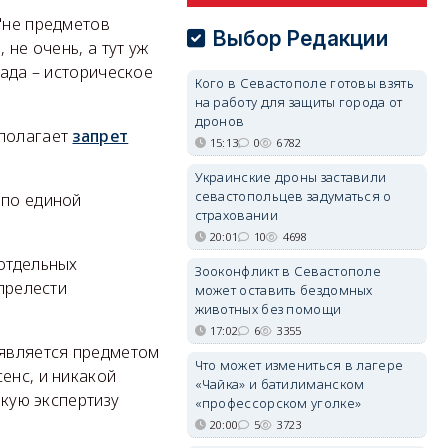
"не предметов
Выбор Редакции
 не очень, а тут уж
сада – историческое
Кого в Севастополе готовы взять
на работу для защиты города от
дронов
дполагает
запрет
15:13
0
6782
Украинские дроны заставили
севастопольцев задуматься о
 по единой
страховании
20:01
10
4698
 отдельных
Зооконфликт в Севастополе
 прелести
может оставить бездомных
животных без помощи
17:02
6
3355
 является предметом
Что может измениться в лагере
енс, и никакой
«Чайка» и батилиманском
акую экспертизу
«профессорском уголке»
20:00
5
3723