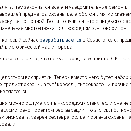
влять, чем закончатся все эти уведомительные ремонты 
таврацией предметов охраны дела обстоят, мягко скажем,
махнутся по полной. Вот и получится, что с лицевого фа
 панельная многоэтажка под "короедом"», – говорит он.
, который сейчас
разрабатывается
в Севастополе, пре
й в исторической части города.
тоже опасается, что новый порядок ударит по ОКН как
целостном восприятии. Теперь вместо него будет набор
е предмет охраны, а тут "короед", гипсокартон и прочие
ивляется он.
дня можно оштукатурить «короедом» стену, если она не
редусмотрено проектом реставрации. Но это был бы нонс
так рисковать, уверен реставратор, да и органы охраны т
совали.