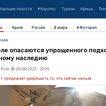
Хорошие новости
#Коротко
Туризм
Афиша
Тех
Крым
Россия
В мире
#Фотореп
ль
поля
оле опасаются упрощенного подх
ному наследию
rPost
20/06/2023 - 20:00
 предлагает разрешить то, что сейчас нельзя.