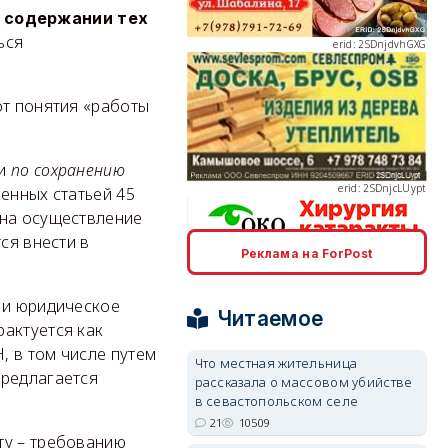
о содержании тех
ься
от понятия «работы
erid: 2SDnjcLUypt
ми
по сохранению
енных статьей 45
на осуществление
ся внести в
Реклама на ForPost
erid: 2SDnjcrDNw6
 и юридическое
Читаемое
актуется как
, в том числе путем
Что местная жительница
предлагается
рассказала о массовом убийстве
в севастопольском селе
erid: 2SDnjdPjgYS
21
10509
ту – требованию