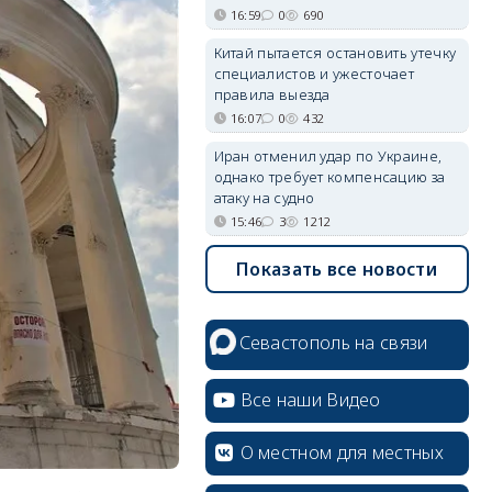
16:59
0
690
Китай пытается остановить утечку
специалистов и ужесточает
правила выезда
16:07
0
432
Иран отменил удар по Украине,
однако требует компенсацию за
атаку на судно
15:46
3
1212
Показать все новости
Севастополь на связи
Все наши Видео
О местном для местных