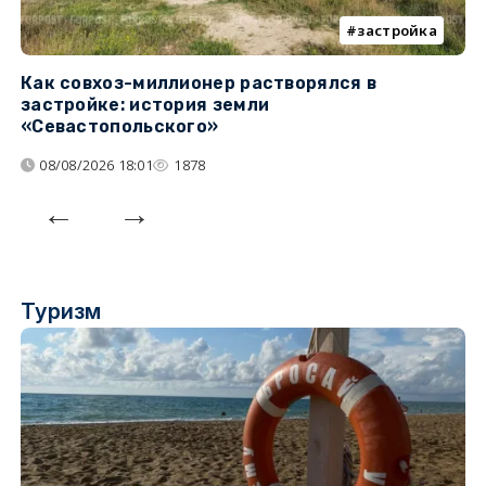
застройка
Как совхоз-миллионер растворялся в
К
застройке: история земли
н
«Севастопольского»
п
08/08/2026 18:01
1878
Туризм