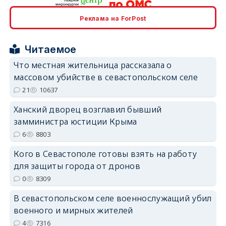
Реклама на ForPost
erid: 2SDnjcrDNw6
Читаемое
Что местная жительница рассказала о
массовом убийстве в севастопольском селе
21
10637
erid: 2SDnjdPjgYS
Ханский дворец возглавил бывший
замминистра юстиции Крыма
6
8803
Кого в Севастополе готовы взять на работу
для защиты города от дронов
erid: 2SDnjdvhGXG
0
8309
В севастопольском селе военнослужащий убил
военного и мирных жителей
4
7316