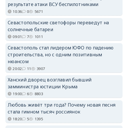
результате атаки ВСУ беспилотниками
10:36
0
5671
Севастопольские светофоры переведут на
солнечные батареи
09:01
7
1011
Севастополь стал лидером ЮФО по падению
строительства, но с одним позитивным
нюансом
20:02
11
3907
Ханский дворец возглавил бывший
замминистра юстиции Крыма
19:00
6
8803
Любовь живёт три года? Почему новая песня
стала гимном тысяч россиянок
18:20
5
1395