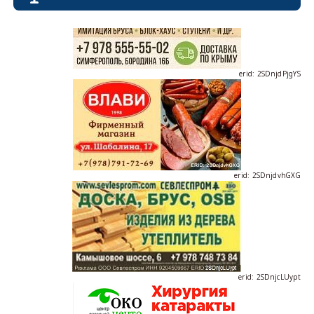
erid: 2SDnjdPjgYS
erid: 2SDnjdvhGXG
erid: 2SDnjcLUypt