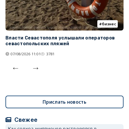
бизнес
Власти Севастополя услышали операторов
П
севастопольских пляжей
о
07/08/2026 11:01
3781
Прислать новость
Свежее
Как совхоз-миллионер растворялся в