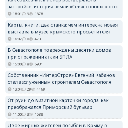
застройке: история земли «Севастопольского»
18:01
9
1878
Карты, книги, два станка: чем интересна новая
выставка в музее крымского просветителя
16:02
0
473
В Севастополе повреждены десятки домов
при отражении атаки БПЛА
15:00
8
6931
Собственник «ИнтерСтроя» Евгений Кабанов
стал заслуженным строителем Севастополя
13:04
29
4469
От руин до визитной карточки города: как
преображался Приморский бульвар
11:00
3
1538
Двое мирных жителей погибли в Крыму в