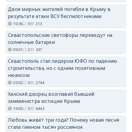
Двое мирных жителей погибли в Крыму в
результате атаки ВСУ беспилотниками
10:36
0
213
Севастопольские светофоры переведут на
солнечные батареи
09:01
2
337
Севастополь стал лидером ЮФО по падению
строительства, но с одним позитивным
нюансом
20:02
5
2744
Ханский дворец возглавил бывший
замминистра юстиции Крыма
19:00
5
6443
Любовь живёт три года? Почему новая песня
стала гимном тысяч россиянок