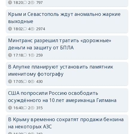
18:20
2
797
Крым и Севастополь ждут аномально жаркие
выходные
18:02
4
2974
Минтранс разрешил тратить «дорожные»
деньги на защиту от БПЛА
17:18
1
259
В Алупке планируют установить памятник
именитому фотографу
17:05
0
430
США попросили Россию освободить
осуждённого на 10 лет американца Гилмана
16:40
2
315
В Крыму временно сократят продажи бензина
на некоторых АЗС
16:29
0
342