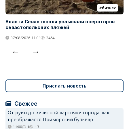
бизнес
Власти Севастополя услышали операторов
П
севастопольских пляжей
о
07/08/2026 11:01
3464
Прислать новость
Свежее
От руин до визитной карточки города: как
преображался Приморский бульвар
11:00
1
13