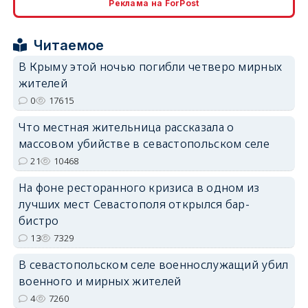
Реклама на ForPost
erid: 2SDnjcrDNw6
Читаемое
В Крыму этой ночью погибли четверо мирных
жителей
0
17615
erid: 2SDnjdPjgYS
Что местная жительница рассказала о
массовом убийстве в севастопольском селе
21
10468
На фоне ресторанного кризиса в одном из
лучших мест Севастополя открылся бар-
erid: 2SDnjdvhGXG
бистро
13
7329
В севастопольском селе военнослужащий убил
военного и мирных жителей
4
7260