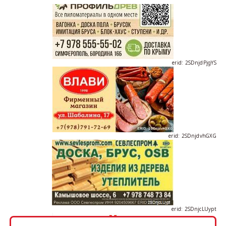
erid: 2SDnjdPjgYS
erid: 2SDnjdvhGXG
erid: 2SDnjcLUypt