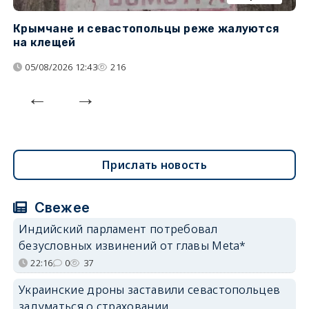
Крымчане и севастопольцы реже жалуются
В
на клещей
ц
05/08/2026 12:43
216
Прислать новость
Свежее
Индийский парламент потребовал
безусловных извинений от главы Meta*
22:16
0
37
Украинские дроны заставили севастопольцев
задуматься о страховании