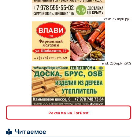
erid: 2SDnjdPjgYS
erid: 2SDnjdvhGXG
erid: 2SDnjcLUypt
Реклама на ForPost
Читаемое