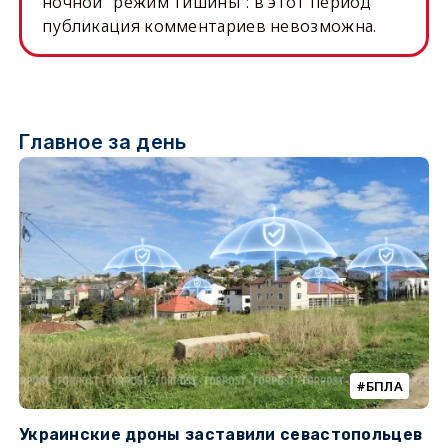
ночной "режим тишины": в этот период
публикация комментариев невозможна.
Главное за день
БПЛА
Украинские дроны заставили севастопольцев
З