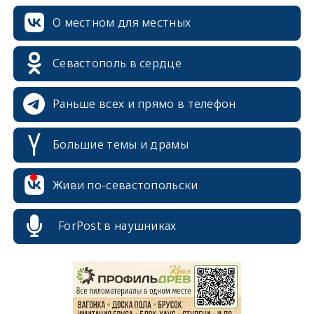
О местном для местных
Севастополь в сердце
Раньше всех и прямо в телефон
Большие темы и драмы
Живи по-севастопольски
ForPost в наушниках
erid: 2SDnjcrDNw6