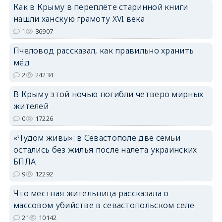
Как в Крыму в переплёте старинной книги
нашли ханскую грамоту XVI века
erid: 2SDnjcrDNw6
1
36907
Пчеловод рассказал, как правильно хранить
мёд
2
24234
erid: 2SDnjdPjgYS
В Крыму этой ночью погибли четверо мирных
жителей
0
17226
«Чудом живы»: в Севастополе две семьи
остались без жилья после налёта украинских
БПЛА
erid: 2SDnjdvhGXG
9
12292
Что местная жительница рассказала о
массовом убийстве в севастопольском селе
21
10142