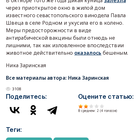
В октябре того же года дикая куница
залезла
через приоткрытое окно в жилой дом
известного севастопольского винодела Павла
Швеца в селе Родном и укусила его в колено.
Меры предосторожности в виде
антирабической вакцины были отнюдь не
лишними, так как изловленное впоследствии
животное действительно
оказалось
бешеным.
Ника Заринская
Все материалы автора:
Ника Заринская
3108
Поделитесь:
Оцените статью:
В среднем:
2
(
4
голосов)
Теги: