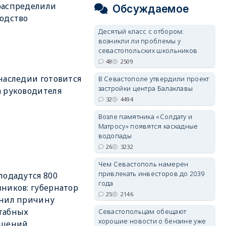
распределили
Обсуждаемое
одство
Десятый класс с отбором:
возникли ли проблемы у
севастопольских школьников
48
2509
наследии готовится
В Севастополе утвердили проект
застройки центра Балаклавы
 руководителя
32
4494
Возле памятника «Солдату и
Матросу» появятся каскадные
водопады
26
3232
Чем Севастополь намерен
привлекать инвесторов до 2039
подадутся 800
года
ников: губернатор
25
2146
снил причину
табных
Севастопольцам обещают
хорошие новости о бензине уже
ащений