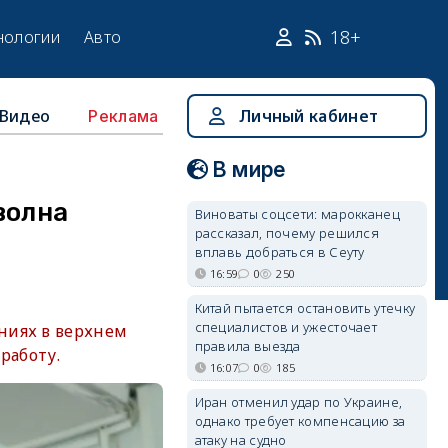
18+
нологии
Авто
Видео
Личный кабинет
Реклама
В мире
волна
Виноваты соцсети: марокканец
рассказал, почему решился
вплавь добраться в Сеуту
16:59
0
250
Китай пытается остановить утечку
специалистов и ужесточает
ниях в верхнем
правила выезда
работу.
16:07
0
185
Иран отменил удар по Украине,
однако требует компенсацию за
атаку на судно