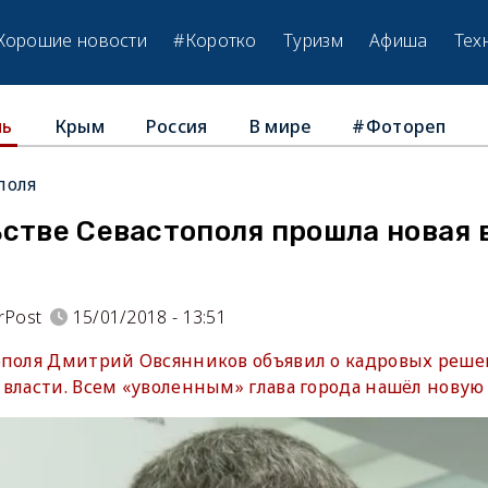
Хорошие новости
#Коротко
Туризм
Афиша
Тех
Крым
Россия
В мире
#Фотореп
ль
поля
стве Севастополя прошла новая 
rPost
15/01/2018 - 13:51
ополя Дмитрий Овсянников объявил о кадровых реше
власти. Всем «уволенным» глава города нашёл новую 