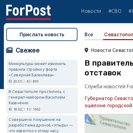
Новости
#СВО
#
Прислать новость
Все
Севастопо
Свежее
Новости Севасто
В правитель
Минкультуры может изменить
правила стройки у форта
отставок
«Северная Балаклава»
20:01
4
899
Служба новостей Fo
В Севастополе простились с
генерал-майором Василием
Губернатор Севаст
Казаченко
эшелоне городской 
18:02
1
1602
Совершено покушение на
разработчика дронов «Упырь» —
что известно к этому часу