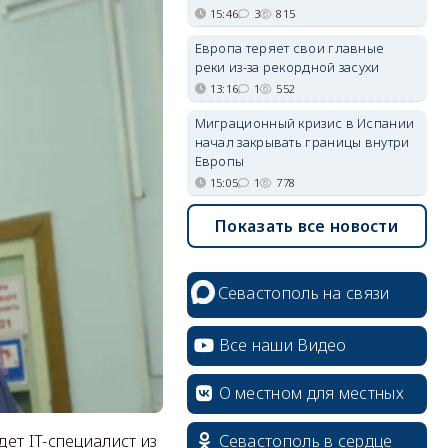
15:46
3
815
Европа теряет свои главные
реки из-за рекордной засухи
13:16
1
552
Миграционный кризис в Испании
начал закрывать границы внутри
Европы
15:05
1
778
Показать все новости
Севастополь на связи
Все наши Видео
О местном для местных
Севастополь в сердце
ет IT-специалист из