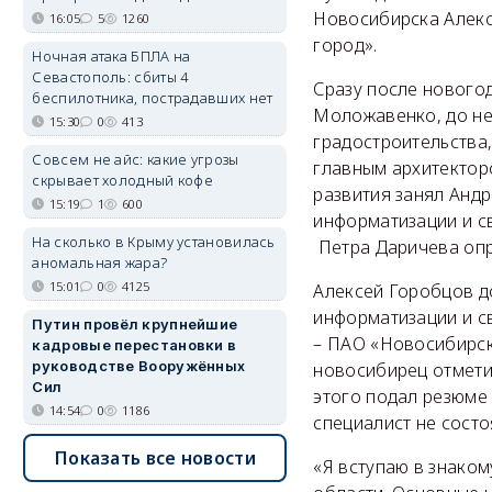
Новосибирска Алекс
16:05
5
1260
город».
Ночная атака БПЛА на
Севастополь: сбиты 4
Сразу после новогод
беспилотника, пострадавших нет
Моложавенко, до не
15:30
0
413
градостроительства
Совсем не айс: какие угрозы
главным архитектор
скрывает холодный кофе
развития занял Анд
15:19
1
600
информатизации и с
На сколько в Крыму установилась
Петра Даричева опр
аномальная жара?
15:01
0
4125
Алексей Горобцов д
информатизации и с
Путин провёл крупнейшие
– ПАО «Новосибирск
кадровые перестановки в
руководстве Вооружённых
новосибирец отметил
Сил
этого подал резюме 
14:54
0
1186
специалист не состо
Показать все новости
«Я вступаю в знаком