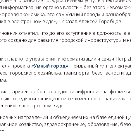
ели – это развитие государственных услуг в электронном
я информатизация органов власти – без этого невозмож
цифровая экономика, это сам «Умный город» и разнообр
ия в электронном виде», – сказал Алексей Горобцов.
новник отметил, что до его вступления в должность в 
го создано для развития городской инфраструктуры и н
ик главного управления информатизации и связи Пётр 
теля проекта
«Умный город»
, призванный «интеллектуа
еры городского хозяйства, транспорта, безопасности, з
ма.
тил Даричев, собрать на единой цифровой платформе вс
цию: от единой защищённой сети местного правительст
елению в электронном виде.
новных направлений и объединяем их на базе единой ц
альное хозяйство, здравоохранение, образование, безо