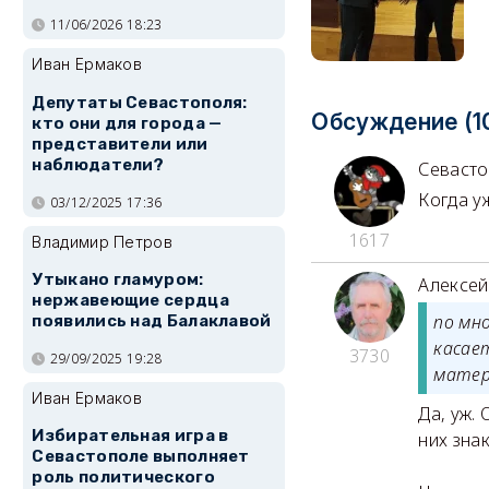
11/06/2026 18:23
Иван Ермаков
Депутаты Севастополя:
Обсуждение (1
кто они для города —
представители или
наблюдатели?
Севаст
Когда у
03/12/2025 17:36
1617
Владимир Петров
Утыкано гламуром:
Алексе
нержавеющие сердца
по мн
появились над Балаклавой
касае
3730
29/09/2025 19:28
матер
Иван Ермаков
Да, уж.
Избирательная игра в
них знак
Севастополе выполняет
роль политического