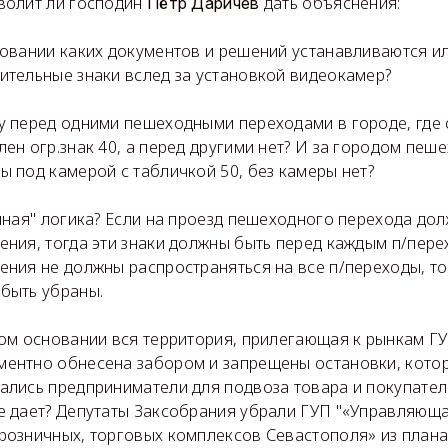
волит ли господин
дать объяснения:
Пётр Даричев
новании каких документов и решений устанавливаются 
ительные знаки вслед за установкой видеокамер?
у перед одними пешеходными переходами в городе, где 
лен огр.знак 40, а перед другими нет? И за городом пеш
ы под камерой с табличкой 50, без камеры нет?
умная" логика? Если на проезд пешеходного перехода до
ения, тогда эти знаки должны быть перед каждым п/пере
ения не должны распространяться на все п/переходы, то
быть убраны.
ком основании вся территория, прилегающая к рынкам ГУ
ентно обнесена забором и запрещены остановки, котор
ались предприниматели для подвоза товара и покупате
е дает? Депутаты Заксобрания убрали ГУП "«Управляющ
розничных, торговых комплексов Севастополя» из плана