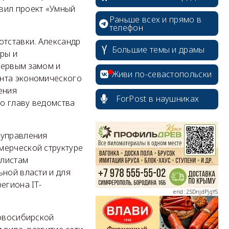
вил проект «Умный
Раньше всех и прямо в
телефон
отставки. Александр
Большие темы и драмы
ры и
первым замом и
Живи по-севастопольски
ента экономического
ения
ForPost в наушниках
о главу ведомства
erid: 2SDnjcrDNw6
 управления
мерческой структуре
алистам
ьной власти и для
егиона IT-
erid: 2SDnjdPjgYS
Новосибирской