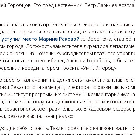
ей Горобцов. Его предшественник Пётр Даричев возгла
них праздников в правительстве Севастополя начались 
давнего времени возглавлявший департамент архитекту
,
уступил место Марине Раковой
из Воронежа, став её 
ом города. Должность заместителя директора департам
рей Саносян из Тюмени. Руководителем главного управл
вязи назначен новосибирец Алексей Горобцов, а бывшег
еделили координатором проекта «Умный город».
о своего назначения на должность начальника главного
вязи Севастополя замещал директора по развитию в ком
ий институт программных систем». В комментарии журн
, что мечтал получить должность в органах исполнител
в севастопольское правительство. В кадровом резерве р
ял, резюме выслал «напрямую».
ую для себя отрасль. Такие проекты я реализовывал в 