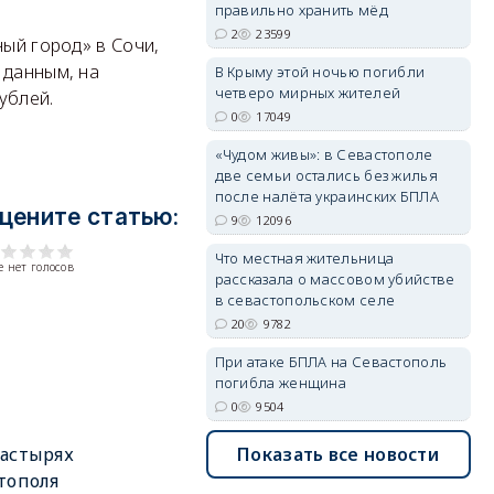
правильно хранить мёд
2
23599
ный город» в Сочи,
erid: 2SDnjdPjgYS
 данным, на
В Крыму этой ночью погибли
четверо мирных жителей
ублей.
0
17049
«Чудом живы»: в Севастополе
две семьи остались без жилья
после налёта украинских БПЛА
цените статью:
9
12096
erid: 2SDnjdvhGXG
Что местная жительница
 нет голосов
рассказала о массовом убийстве
в севастопольском селе
20
9782
При атаке БПЛА на Севастополь
погибла женщина
0
9504
Показать все новости
астырях
тополя