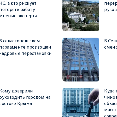
ЧС, а кто рискует
пере
потерять работу —
руков
мнение эксперта
В севастопольском
В Сев
парламенте произошли
смена
кадровые перестановки
Кому доверили
Куда 
руководить городом на
чинов
востоке Крыма
объя
масш
сокр