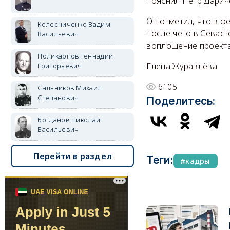
пояснил Пётр Дарич
Он отметил, что в ф
Колесниченко Вадим
после чего в Севаст
Васильевич
воплощение проекта 
Поликарпов Геннадий
Елена Журавлёва
Григорьевич
6105
Сальников Михаил
Степанович
Поделитесь:
Богданов Николай
Васильевич
Перейти в раздел
Теги:
кадры