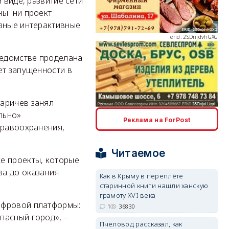
 виде, развитие сети
ны ни проект
азные интерактивные
erid: 2SDnjdvhGXG
ведомстве проделана
ет запущенности в
Даричев занял
erid: 2SDnjcLUypt
льно»
Реклама на ForPost
дравоохранения,
Читаемое
е проекты, которые
ва до оказания
Как в Крыму в переплёте
старинной книги нашли ханскую
erid: 2SDnjcrDNw6
грамоту XVI века
ифровой платформы:
1
36830
пасный город», –
Пчеловод рассказал, как