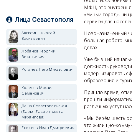
области. Основные ц
МФЦ, это внутрення
«Умный город», ни 
Лица Севастополя
сервисы для населен
Аксютин Николай
Новоназначенный чи
Васильевич
большая работа: мно
делах.
Лобанов Георгий
Витальевич
Уже бывший начальн
должность руководи
Рогачев Петр Михайлович
модернизировать сф
образования и туриз
Колесов Михаил
Пришло время, отме
Семёнович
прошли информатиза
Даша Севастопольская
различных услуг нас
(Дарья Лаврентьевна
Михайлова)
«Мы берём шесть ос
это жилищно-коммун
Елисеев Иван Дмитриевич