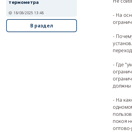
Не соиз
термометра
18/08/2025 13:48
- На ос
огранич
В раздел
- Почем
установ
переход
- Где "
огранич
огранич
должны 
- На ка
одномом
пользов
покоя н
оптово-