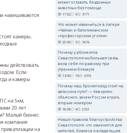
может оставить бездомных
животных без помощи
17:02
6
3171
или навешиваются
Что может измениться в лагере
«Чайка» и батилиманском
«профессорском уголке»
стоят камеры,
20:00
5
3676
еходные
Почему у абонентов
Севастополя мобильная связь
вела себя по-разному при
лжны действовать
утреннем блэкауте
ходом. Если
13:00
16
6316
гда и камеры
Почему наш бронепоезд стоит на
запасном пути? — Кеворкян
объяснил, зачем России играть
ПС на 5км,
вторым номером
ыми 20 лет
18:08
4
2551
ли? Малый бизнес
Новые правила благоустройства
ая компания
Севастополя: что изменится для
 приватизации на
жителей, бизнеса и владельцев