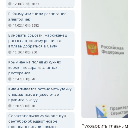
17:18
2
1023
В Крыму изменили расписание
электричек
17:02
0
2582
Виноваты соцсети: марокканец
рассказал, почему решился
вплавь добраться в Сеуту
16:59
0
250
Крымчан на полевых кухнях
кормят повара из элитных
ресторанов
16:47
1
285
Китай пытается остановить утечку
специалистов и ужесточает
правила выезда
16:07
0
185
Севастопольскому Фиоленту к
сентябрю обещают новое
Руководить главным 
пространство для отдыха