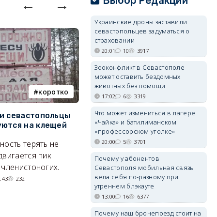
Выбор Редакции
Украинские дроны заставили
севастопольцев задуматься о
страховании
20:01
10
3917
Зооконфликт в Севастополе
может оставить бездомных
животных без помощи
коротко
Балаклава
17:02
6
3319
Что может измениться в лагере
и севастопольцы
В Севастополе утвердили
Н
«Чайка» и батилиманском
ются на клещей
проект застройки центра
С
«профессорском уголке»
Балаклавы
и
20:00
5
3701
ность терять не
Там появится туристический
М
двигается пик
Почему у абонентов
квартал с отелями и
н
 членистоногих.
Севастополя мобильная связь
парковками.
вела себя по-разному при
:43
232
утреннем блэкауте
05/08/2026 08:01
5400
13:00
16
6377
Почему наш бронепоезд стоит на