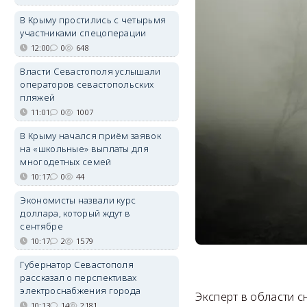
В Крыму простились с четырьмя
участниками спецоперации
12:00
0
648
Власти Севастополя услышали
операторов севастопольских
пляжей
11:01
0
1007
В Крыму начался приём заявок
на «школьные» выплаты для
многодетных семей
10:17
0
44
Экономисты назвали курс
доллара, который ждут в
сентябре
10:17
2
1579
Губернатор Севастополя
рассказал о перспективах
электроснабжения города
Эксперт в области с
10:13
14
2181