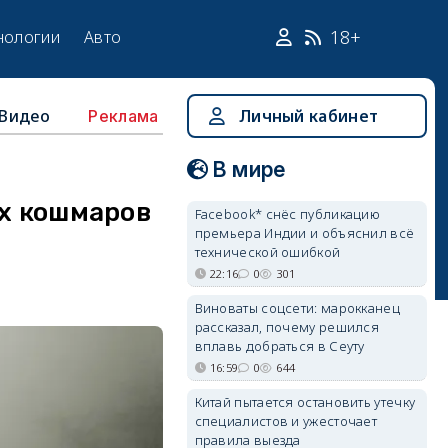
18+
нологии
Авто
Видео
Личный кабинет
Реклама
В мире
ых кошмаров
Facebook* снёс публикацию
премьера Индии и объяснил всё
технической ошибкой
22:16
0
301
Виноваты соцсети: марокканец
рассказал, почему решился
вплавь добраться в Сеуту
16:59
0
644
Китай пытается остановить утечку
специалистов и ужесточает
правила выезда