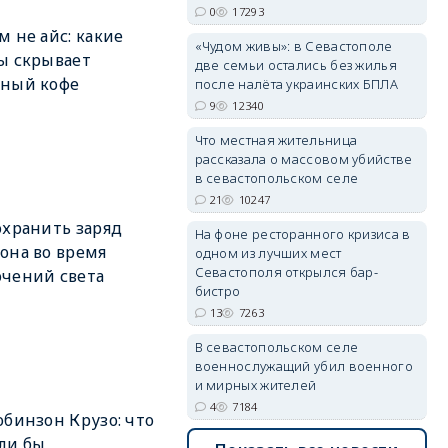
0
17293
м не айс: какие
«Чудом живы»: в Севастополе
ы скрывает
две семьи остались без жилья
дный кофе
после налёта украинских БПЛА
erid: 2SDnjdvhGXG
9
12340
Что местная жительница
рассказала о массовом убийстве
в севастопольском селе
21
10247
охранить заряд
На фоне ресторанного кризиса в
она во время
одном из лучших мест
Севастополя открылся бар-
чений света
бистро
13
7263
В севастопольском селе
военнослужащий убил военного
и мирных жителей
4
7184
обинзон Крузо: что
ли бы