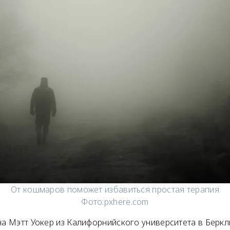
От кошмаров поможет избавиться простая терапия
Фото:
pxhere.com
на Мэтт Уокер из Калифорнийского университета в Беркл