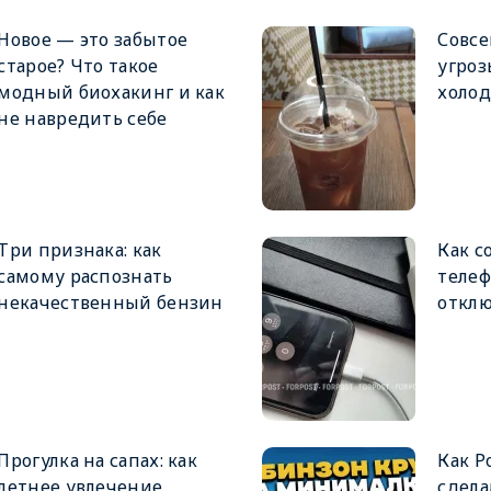
Новое — это забытое
Совсе
старое? Что такое
угроз
модный биохакинг и как
холо
не навредить себе
Три признака: как
Как с
самому распознать
телеф
некачественный бензин
отклю
Прогулка на сапах: как
Как Р
летнее увлечение
сдела