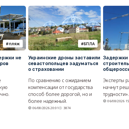
пляж
БПЛА
ержки не
Украинские дроны заставили
Задержки 
оров
севастопольцев задуматься
строитель
о страховании
общеросс
е
По сравнению с ожиданием
Эксперты р
кую
компенсации от государства
начнут реш
очно.
способ более дорогой, но и
трудности».
более надежный.
06/08/2026 15
06/08/2026 20:01
3874