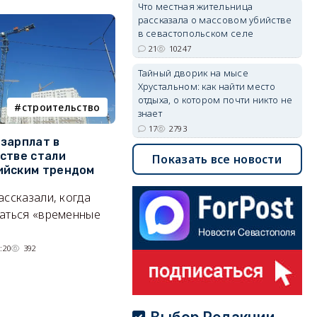
Что местная жительница
рассказала о массовом убийстве
в севастопольском селе
21
10247
Тайный дворик на мысе
Хрустальном: как найти место
отдыха, о котором почти никто не
строительство
фотореп
знает
17
2793
зарплат в
Тайный дворик на мысе
Г
стве стали
Хрустальном: как найти
з
Показать все новости
ийским трендом
место отдыха, о котором
м
почти никто не знает
ассказали, когда
А
Под стенами Галереи искусств
аться «временные
прячутся руины храма,
гравийный сад и семейные
:20
392
качели.
06/08/2026 15:00
2778