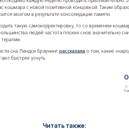
необходимо каждую неделю проводить приблизительно 2
с кошмара с новой позитивной концовкой. Таким образ
ится мозгом в результате консолидации памяти.
водить такую самокорректировку, то со временем кошма
 большинства людей частота плохих снов значительно сн
 терапии.
ласти сна Линдси Браунинг
рассказала
о том, какие «нар
ают быстрее уснуть.
О
Еще
Читать также: