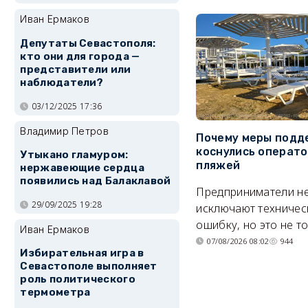
Иван Ермаков
Депутаты Севастополя:
кто они для города —
представители или
наблюдатели?
03/12/2025 17:36
Владимир Петров
Почему меры подд
коснулись операт
Утыкано гламуром:
пляжей
нержавеющие сердца
появились над Балаклавой
Предприниматели н
29/09/2025 19:28
исключают техничес
ошибку, но это не т
Иван Ермаков
07/08/2026 08:02
944
Избирательная игра в
Севастополе выполняет
роль политического
термометра