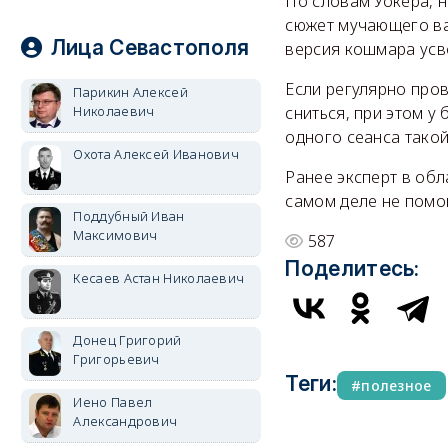
По словам Уокера, 
сюжет мучающего ва
Лица Севастополя
версия кошмара усво
Если регулярно про
Парикин Алексей
сниться, при этом у
Николаевич
одного сеанса такой
Охота Алексей Иванович
Ранее эксперт в об
самом деле не помог
Поддубный Иван
Максимович
587
Поделитесь:
Кесаев Астан Николаевич
Донец Григорий
Григорьевич
Теги:
полезное
Иено Павел
Александрович