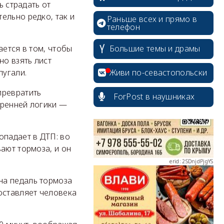
ь страдать от
ельно редко, так и
Раньше всех и прямо в
телефон
ается в том, чтобы
Большие темы и драмы
erid: 2SDnjcrDNw6
но взять лист
пугали.
Живи по-севастопольски
превратить
ForPost в наушниках
тренней логики —
erid: 2SDnjdPjgYS
опадает в ДТП: во
ают тормоза, и он
на педаль тормоза
оставляет человека
erid: 2SDnjdvhGXG