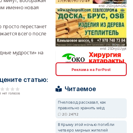
0 минут, воображая
ом именно новая
р просто перестанет
erid: 2SDnjcLUypt
ижается всего после
одные мудрости» на
Реклама на ForPost
erid: 2SDnjcrDNw6
цените статью:
Читаемое
 нет голосов
Пчеловод рассказал, как
правильно хранить мёд
2
24712
erid: 2SDnjdPjgYS
В Крыму этой ночью погибли
четверо мирных жителей