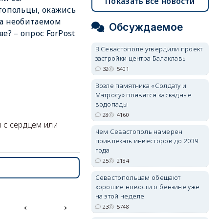
Показать все новости
топольцы, окажись
а необитаемом
Обсуждаемое
ве? – опрос ForPost
В Севастополе утвердили проект
застройки центра Балаклавы
32
5401
Возле памятника «Солдату и
Матросу» появятся каскадные
водопады
28
4160
ы с сердцем или
Чем Севастополь намерен
привлекать инвесторов до 2039
года
25
2184
Севастопольцам обещают
хорошие новости о бензине уже
на этой неделе
23
5748