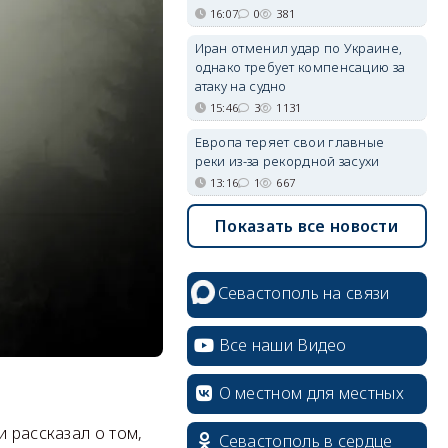
16:07
0
381
Иран отменил удар по Украине,
однако требует компенсацию за
атаку на судно
15:46
3
1131
Европа теряет свои главные
реки из-за рекордной засухи
13:16
1
667
Показать все новости
Севастополь на связи
Все наши Видео
О местном для местных
и рассказал о том,
Севастополь в сердце