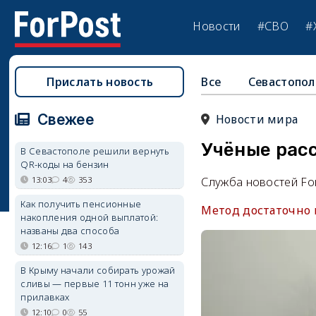
Новости
#СВО
#
Прислать новость
Все
Севастопол
Свежее
Новости мира
Учёные расс
В Севастополе решили вернуть
QR-коды на бензин
13:03
4
353
Служба новостей Fo
Как получить пенсионные
Метод достаточно 
накопления одной выплатой:
названы два способа
12:16
1
143
В Крыму начали собирать урожай
сливы — первые 11 тонн уже на
прилавках
12:10
0
55