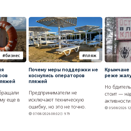
бизнес
пляж
ля
Почему меры поддержки не
Крымчане 
ров
коснулись операторов
реже жалу
пляжей
пляжей
Но бдитель
бращали
Предприниматели не
стоит — на
му еще в
исключают техническую
активности
ошибку, но это не точно.
05/08/2026 12
07/08/2026 08:02
979