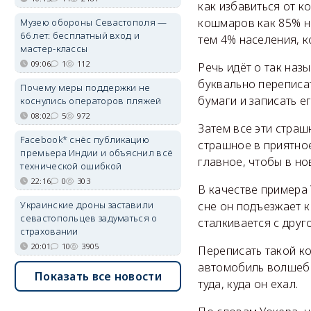
как избавиться от 
кошмаров как 85% на
Музею обороны Севастополя —
66 лет: бесплатный вход и
тем 4% населения, к
мастер-классы
09:06
1
112
Речь идёт о так наз
буквально переписат
Почему меры поддержки не
бумаги и записать е
коснулись операторов пляжей
08:02
5
972
Затем все эти стра
Facebook* снёс публикацию
страшное в приятно
премьера Индии и объяснил всё
главное, чтобы в н
технической ошибкой
22:16
0
303
В качестве примера 
сне он подъезжает к
Украинские дроны заставили
севастопольцев задуматься о
сталкивается с друг
страховании
20:01
10
3905
Переписать такой к
автомобиль волшебн
Показать все новости
туда, куда он ехал.