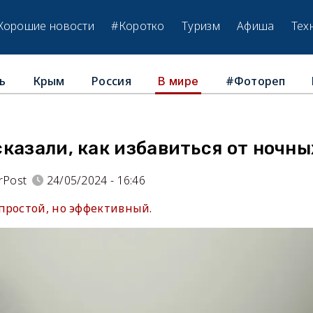
Хорошие новости
#Коротко
Туризм
Афиша
Тех
ь
Крым
Россия
#Фотореп
В мире
казали, как избавиться от ночн
rPost
24/05/2024 - 16:46
простой, но эффективный.