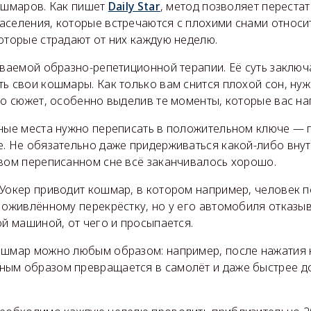
кошмаров. Как пишет
Daily Star
, метод позволяет перестат
селения, которые встречаются с плохими снами относит
оторые страдают от них каждую неделю.
ываемой образно-репетиционной терапии. Её суть заключ
ь свои кошмары. Как только вам снится плохой сон, нуж
го сюжет, особенно выделив те моменты, которые вас на
шные места нужно переписать в положительном ключе — 
е. Не обязательно даже придерживаться какой-либо вну
овом переписанном сне всё заканчивалось хорошо.
Уокер приводит кошмар, в котором например, человек п
 оживлённому перекрёстку, но у его автомобиля отказыв
ой машиной, от чего и просыпается.
ошмар можно любым образом: например, после нажатия 
ым образом превращается в самолёт и даже быстрее д