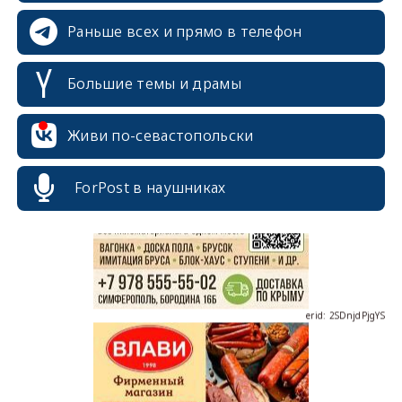
Раньше всех и прямо в телефон
Большие темы и драмы
erid: 2SDnjcrDNw6
Живи по-севастопольски
ForPost в наушниках
erid: 2SDnjdPjgYS
erid: 2SDnjdvhGXG