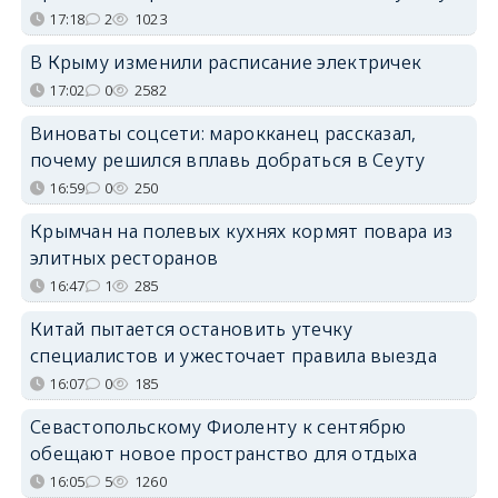
17:18
2
1023
В Крыму изменили расписание электричек
17:02
0
2582
Виноваты соцсети: марокканец рассказал,
почему решился вплавь добраться в Сеуту
16:59
0
250
Крымчан на полевых кухнях кормят повара из
элитных ресторанов
16:47
1
285
Китай пытается остановить утечку
специалистов и ужесточает правила выезда
16:07
0
185
Севастопольскому Фиоленту к сентябрю
обещают новое пространство для отдыха
16:05
5
1260