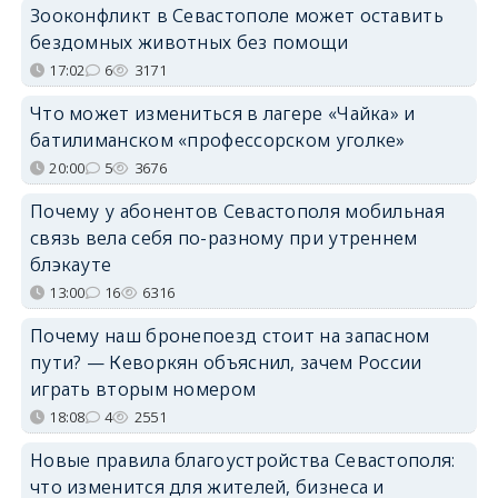
Зооконфликт в Севастополе может оставить
бездомных животных без помощи
17:02
6
3171
Что может измениться в лагере «Чайка» и
батилиманском «профессорском уголке»
20:00
5
3676
Почему у абонентов Севастополя мобильная
связь вела себя по-разному при утреннем
блэкауте
13:00
16
6316
Почему наш бронепоезд стоит на запасном
пути? — Кеворкян объяснил, зачем России
играть вторым номером
18:08
4
2551
Новые правила благоустройства Севастополя:
что изменится для жителей, бизнеса и