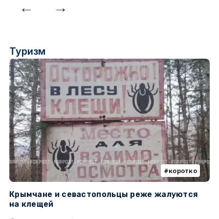
Туризм
коротко
Крымчане и севастопольцы реже жалуются
В
на клещей
ц