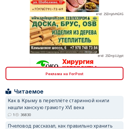
erid: 2SDnjcLUypt
Реклама на ForPost
erid: 2SDnjcrDNw6
Читаемое
Как в Крыму в переплёте старинной книги
нашли ханскую грамоту XVI века
1
36830
erid: 2SDnjdPjgYS
Пчеловод рассказал, как правильно хранить