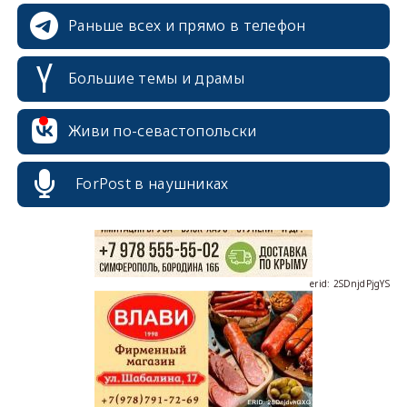
Раньше всех и прямо в телефон
Большие темы и драмы
erid: 2SDnjcrDNw6
Живи по-севастопольски
ForPost в наушниках
erid: 2SDnjdPjgYS
erid: 2SDnjdvhGXG