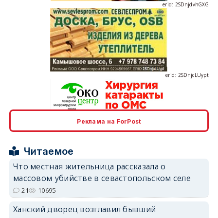
erid: 2SDnjcLUypt
Реклама на ForPost
erid: 2SDnjcrDNw6
Читаемое
Что местная жительница рассказала о
массовом убийстве в севастопольском селе
21
10695
erid: 2SDnjdPjgYS
Ханский дворец возглавил бывший