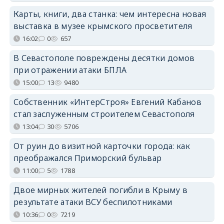
Карты, книги, два станка: чем интересна новая
выставка в музее крымского просветителя
16:02
0
657
В Севастополе повреждены десятки домов
при отражении атаки БПЛА
15:00
13
9480
Собственник «ИнтерСтроя» Евгений Кабанов
стал заслуженным строителем Севастополя
13:04
30
5706
От руин до визитной карточки города: как
преображался Приморский бульвар
11:00
5
1788
Двое мирных жителей погибли в Крыму в
результате атаки ВСУ беспилотниками
10:36
0
7219