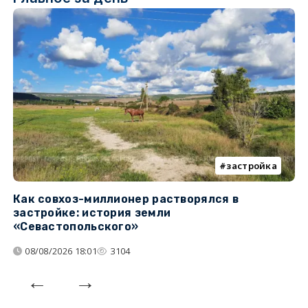
застройка
Как совхоз-миллионер растворялся в
К
застройке: история земли
н
«Севастопольского»
п
08/08/2026 18:01
3104