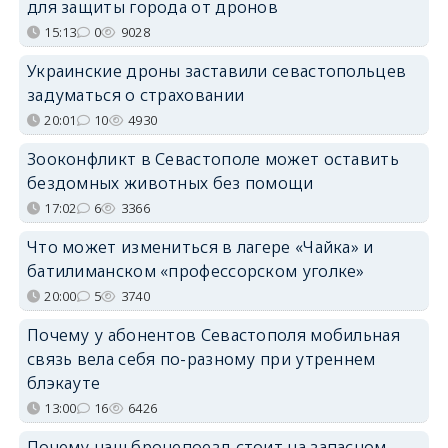
для защиты города от дронов
15:13
0
9028
Украинские дроны заставили севастопольцев
задуматься о страховании
20:01
10
4930
Зооконфликт в Севастополе может оставить
бездомных животных без помощи
17:02
6
3366
Что может измениться в лагере «Чайка» и
батилиманском «профессорском уголке»
20:00
5
3740
Почему у абонентов Севастополя мобильная
связь вела себя по-разному при утреннем
блэкауте
13:00
16
6426
Почему наш бронепоезд стоит на запасном