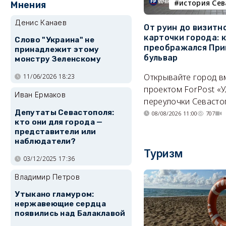
история Се
Мнения
Денис Канаев
От руин до визитн
карточки города: 
Слово "Украина" не
преображался При
принадлежит этому
бульвар
монстру Зеленскому
Открывайте город в
11/06/2026 18:23
проектом ForPost «У
Иван Ермаков
переулочки Севасто
Депутаты Севастополя:
08/08/2026 11:00
707
кто они для города —
представители или
наблюдатели?
Туризм
03/12/2025 17:36
Владимир Петров
Утыкано гламуром:
нержавеющие сердца
появились над Балаклавой