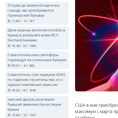
От руин до визитной карточки
города: как преображался
Приморский бульвар
11:00
1
707
Двое мирных жителей погибли в
Крыму в результате атаки ВСУ
беспилотниками
10:36
0
1584
Севастопольские светофоры
переведут на солнечные батареи
09:01
4
688
Севастополь стал лидером ЮФО
по падению строительства, но с
одним позитивным нюансом
20:02
8
3269
Ханский дворец возглавил
бывший замминистра юстиции
США в мае приобрел
Крыма
максимум с марта п
19:00
5
7367
статбюро.