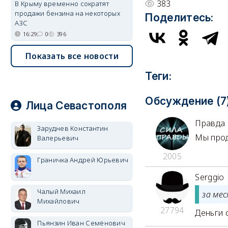
383
В Крыму временно сократят
продажи бензина на некоторых
Поделитесь:
АЗС
16:29
0
396
Показать все новости
Теги:
Обсуждение (7
Лица Севастополя
Правда 
Заруднев Константин
Мы прод
Валерьевич
2005
Граничка Андрей Юрьевич
Serggio
Чалый Михаил
за ме
Михайлович
27794
Деньги с
Пьянзин Иван Семёнович