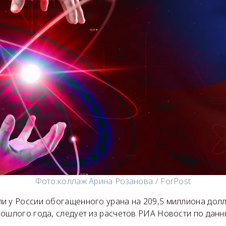
Фото:
коллаж Арина Розанова / ForPost
и у России обогащенного урана на 209,5 миллиона дол
рошлого года, следует из расчетов РИА Новости по дан