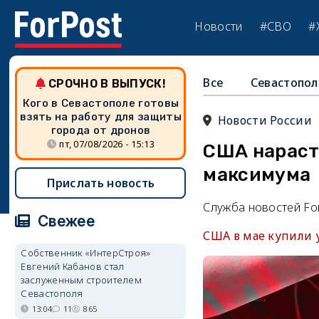
Новости
#СВО
#
Все
Севастопол
СРОЧНО В ВЫПУСК!
Кого в Севастополе готовы
взять на работу для защиты
Новости России
города от дронов
пт, 07/08/2026 - 15:13
США нарасти
максимума
Прислать новость
Служба новостей Fo
Свежее
США в мае купили у
Собственник «ИнтерСтроя»
Евгений Кабанов стал
заслуженным строителем
Севастополя
13:04
11
865