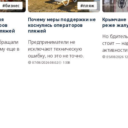
бизнес
пляж
ля
Почему меры поддержки не
Крымчане 
ров
коснулись операторов
реже жалу
пляжей
пляжей
Но бдитель
бращали
Предприниматели не
стоит — на
му еще в
исключают техническую
активности
ошибку, но это не точно.
05/08/2026 12
07/08/2026 08:02
1338