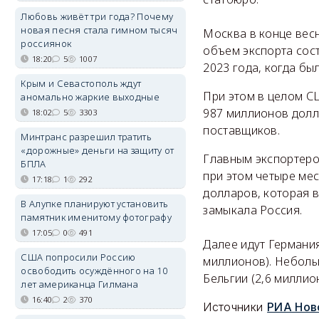
Любовь живёт три года? Почему
новая песня стала гимном тысяч
Москва в конце вес
россиянок
объем экспорта сост
18:20
5
1007
2023 года, когда б
Крым и Севастополь ждут
При этом в целом С
аномально жаркие выходные
987 миллионов долл
18:02
5
3303
поставщиков.
Минтранс разрешил тратить
«дорожные» деньги на защиту от
Главным экспортеро
БПЛА
при этом четыре мес
17:18
1
292
долларов, которая 
В Алупке планируют установить
замыкала Россия.
памятник именитому фотографу
17:05
0
491
Далее идут Германия
США попросили Россию
миллионов). Неболь
освободить осуждённого на 10
Бельгии (2,6 миллион
лет американца Гилмана
16:40
2
370
Источники
РИА Нов