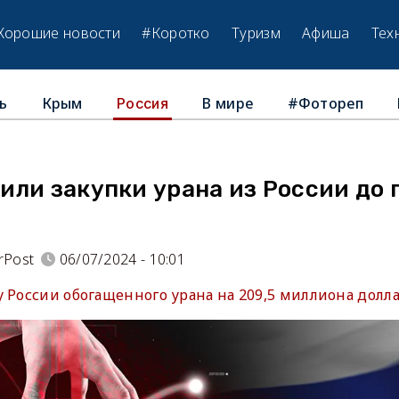
Хорошие новости
#Коротко
Туризм
Афиша
Тех
ь
Крым
В мире
#Фотореп
Россия
ли закупки урана из России до 
rPost
06/07/2024 - 10:01
 России обогащенного урана на 209,5 миллиона долла