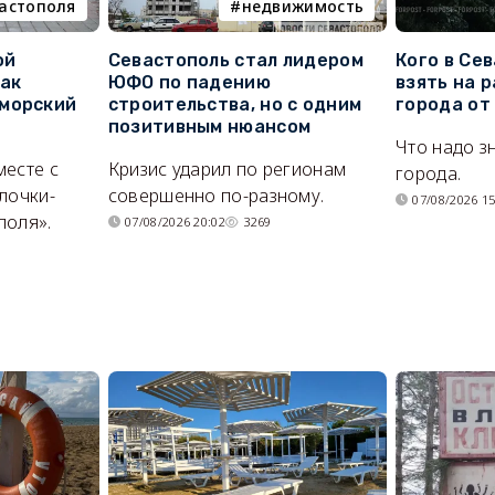
вастополя
недвижимость
ой
Севастополь стал лидером
Кого в Се
как
ЮФО по падению
взять на 
морский
строительства, но с одним
города от
позитивным нюансом
Что надо з
месте с
Кризис ударил по регионам
города.
лочки-
совершенно по-разному.
07/08/2026 15
поля».
07/08/2026 20:02
3269