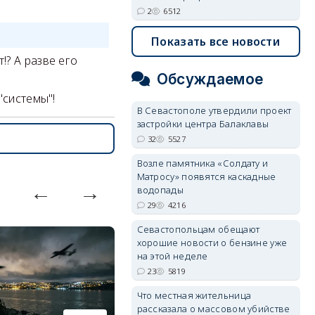
2
6512
Показать все новости
!? А разве его
Обсуждаемое
"системы"!
В Севастополе утвердили проект
застройки центра Балаклавы
32
5527
Возле памятника «Солдату и
Матросу» появятся каскадные
водопады
29
4216
Севастопольцам обещают
хорошие новости о бензине уже
на этой неделе
23
5819
Что местная жительница
рассказала о массовом убийстве