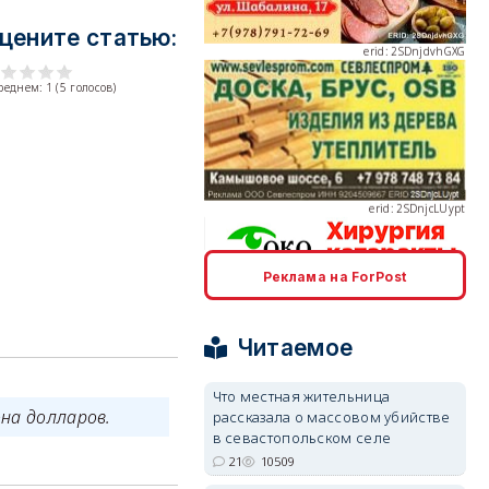
цените статью:
среднем:
1
(
5
голосов)
erid: 2SDnjcLUypt
Реклама на ForPost
erid: 2SDnjcrDNw6
Читаемое
Что местная жительница
она долларов.
рассказала о массовом убийстве
в севастопольском селе
erid: 2SDnjdPjgYS
21
10509