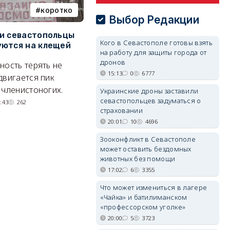
коротко
Балаклава
Выбор Редакции
и севастопольцы
В Севастополе утвердили
Н
Кого в Севастополе готовы взять
ются на клещей
проект застройки центра
С
на работу для защиты города от
Балаклавы
и
дронов
ность терять не
15:13
0
6777
Там появится туристический
М
двигается пик
квартал с отелями и
н
 членистоногих.
Украинские дроны заставили
парковками.
севастопольцев задуматься о
:43
262
страховании
05/08/2026 08:01
5527
20:01
10
4696
Зооконфликт в Севастополе
может оставить бездомных
животных без помощи
17:02
6
3355
Что может измениться в лагере
«Чайка» и батилиманском
«профессорском уголке»
20:00
5
3723