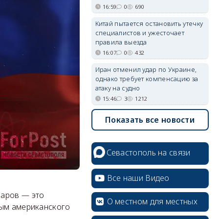
16:59
0
690
Китай пытается остановить утечку
специалистов и ужесточает
правила выезда
16:07
0
432
Иран отменил удар по Украине,
однако требует компенсацию за
атаку на судно
15:46
3
1212
Показать все новости
Севастополь на связи
Все наши Видео
ларов — это
О местном для местных
ным американского