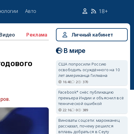
18+
нологии
Авто
Видео
Личный кабинет
Реклама
В мире
годового
США попросили Россию
освободить осуждённого на 10
лет американца Гилмана
16:40
2
370
Facebook* снёс публикацию
премьера Индии и объяснил всё
ров.
технической ошибкой
22:16
0
389
Виноваты соцсети: марокканец
рассказал, почему решился
вплавь добраться в Сеуту