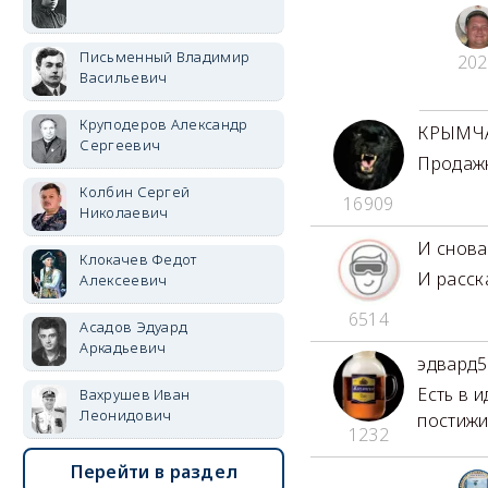
Письменный Владимир
202
Васильевич
Круподеров Александр
КРЫМЧ
Сергеевич
Продажн
Колбин Сергей
16909
Николаевич
И снова
Клокачев Федот
И расска
Алексеевич
6514
Асадов Эдуард
Аркадьевич
эдвард5
Есть в 
Вахрушев Иван
Леонидович
постижи
1232
Перейти в раздел