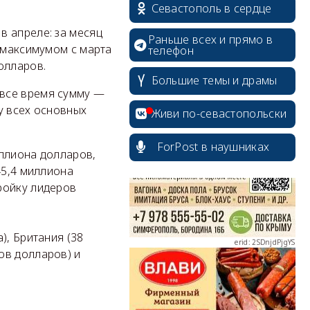
Севастополь в сердце
в апреле: за месяц
Раньше всех и прямо в
о максимумом с марта
телефон
долларов.
Большие темы и драмы
 все время сумму —
erid: 2SDnjcrDNw6
у всех основных
Живи по-севастопольски
ForPost в наушниках
иллиона долларов,
45,4 миллиона
ройку лидеров
erid: 2SDnjdPjgYS
), Британия (38
ов долларов) и
erid: 2SDnjdvhGXG