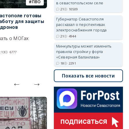
ПВО
катера
в севастопольском селе
21
10509
вастополе готовы
Украинский БЭК выгнал
Г
Губернатор Севастополя
работу для защиты
отдыхающих с пляжей Ялты
р
рассказал о перспективах
 дронов
э
электроснабжения города
Людей эвакуируют с
21
4944
нать о МОГах
Эн
набережной крымского
д
курорта, проводится
Минкультуры может изменить
н
правила стройки у форта
:13
6777
разминирование.
«Северная Балаклава»
07/08/2026 14:15
5368
18
2291
Показать все новости