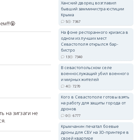
Ханский дворец возглавил
бывший замминистра юстиции
Крыма
5
7367
м!!!🤬
На фоне ресторанного кризиса в
erid: 2SDnjdvhGXG
одном из лучших мест
Севастополя открылся бар-
бистро
13
7340
В севастопольском селе
военнослужащий убил военного
и мирных жителей
4
7270
Кого в Севастополе готовы взять
на работу для защиты города от
дронов
ь на зигзаги не
0
6777
ся.
Крымчанин печатал боевые
дроны для СБУ на 3D-принтере в
своей квартире