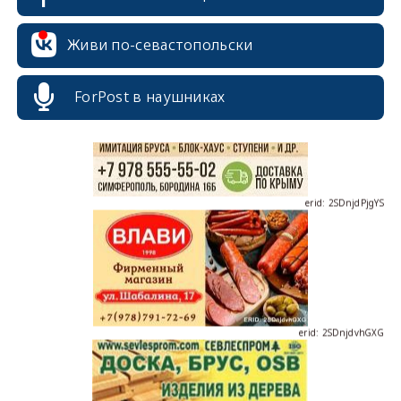
erid: 2SDnjcrDNw6
Живи по-севастопольски
ForPost в наушниках
erid: 2SDnjdPjgYS
erid: 2SDnjdvhGXG