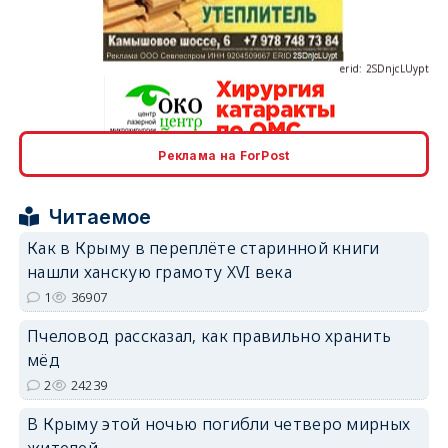
erid: 2SDnjcLUypt
Реклама на ForPost
erid: 2SDnjcrDNw6
Читаемое
Как в Крыму в переплёте старинной книги
нашли ханскую грамоту XVI века
1
36907
erid: 2SDnjdPjgYS
Пчеловод рассказал, как правильно хранить
мёд
2
24239
В Крыму этой ночью погибли четверо мирных
жителей