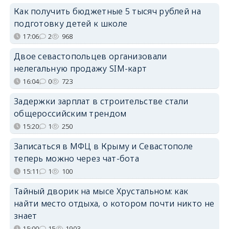
Как получить бюджетные 5 тысяч рублей на
подготовку детей к школе
17:06
2
968
Двое севастопольцев организовали
нелегальную продажу SIM-карт
16:04
0
723
Задержки зарплат в строительстве стали
общероссийским трендом
15:20
1
250
Записаться в МФЦ в Крыму и Севастополе
теперь можно через чат-бота
15:11
1
100
Тайный дворик на мысе Хрустальном: как
найти место отдыха, о котором почти никто не
знает
15:00
15
1903