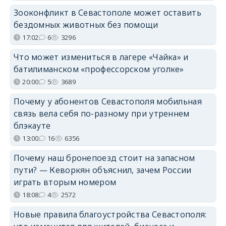
Зооконфликт в Севастополе может оставить
бездомных животных без помощи
17:02
6
3296
Что может измениться в лагере «Чайка» и
батилиманском «профессорском уголке»
20:00
5
3689
Почему у абонентов Севастополя мобильная
связь вела себя по-разному при утреннем
блэкауте
13:00
16
6356
Почему наш бронепоезд стоит на запасном
пути? — Кеворкян объяснил, зачем России
играть вторым номером
18:08
4
2572
Новые правила благоустройства Севастополя: