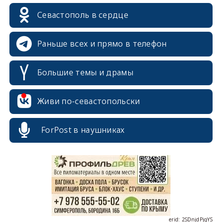
Севастополь в сердце
Раньше всех и прямо в телефон
Большие темы и драмы
Живи по-севастопольски
erid: 2SDnjcrDNw6
ForPost в наушниках
erid: 2SDnjdPjgYS