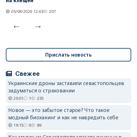
на клещей
ц
05/08/2026 12:43
207
Прислать новость
Свежее
Украинские дроны заставили севастопольцев
задуматься о страховании
20:01
1
235
Новое — это забытое старое? Что такое
модный биохакинг и как не навредить себе
19:15
0
89
Как медик из Севастополя спасала раненых в