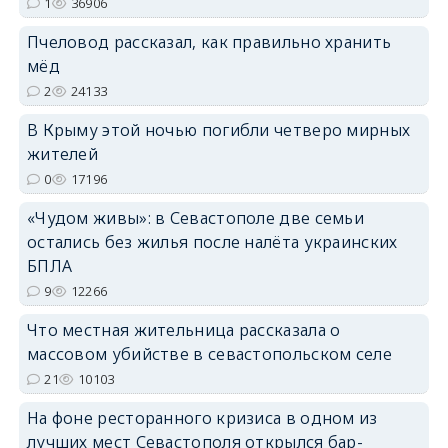
1
36906
Пчеловод рассказал, как правильно хранить
erid: 2SDnjdPjgYS
мёд
2
24133
В Крыму этой ночью погибли четверо мирных
жителей
0
17196
erid: 2SDnjdvhGXG
«Чудом живы»: в Севастополе две семьи
остались без жилья после налёта украинских
БПЛА
9
12266
Что местная жительница рассказала о
массовом убийстве в севастопольском селе
21
10103
На фоне ресторанного кризиса в одном из
лучших мест Севастополя открылся бар-