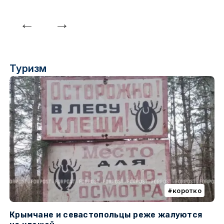
Туризм
коротко
Крымчане и севастопольцы реже жалуются
В