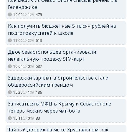
Геленджике
19:00
1
479
Как получить бюджетные 5 тысяч рублей на
подготовку детей к школе
17:06
2
613
Двое севастопольцев организовали
нелегальную продажу SIM-карт
16:04
0
537
Задержки зарплат в строительстве стали
общероссийским трендом
15:20
1
186
Записаться в МФЦ в Крыму и Севастополе
теперь можно через чат-бота
15:11
0
83
Тайный дворик на мысе Хрустальном: как