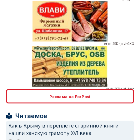
erid: 2SDnjdvhGXG
erid: 2SDnjcLUypt
Реклама на ForPost
erid: 2SDnjcrDNw6
Читаемое
Как в Крыму в переплёте старинной книги
нашли ханскую грамоту XVI века