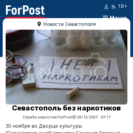
18+
Меню
Новости Севастополя
Севастополь без наркотиков
Служба новостей ForPost
02/12/2007 - 07:17
30 ноября во Дворце культуры
"Севастопольский" (поселок Сахарная Головка)