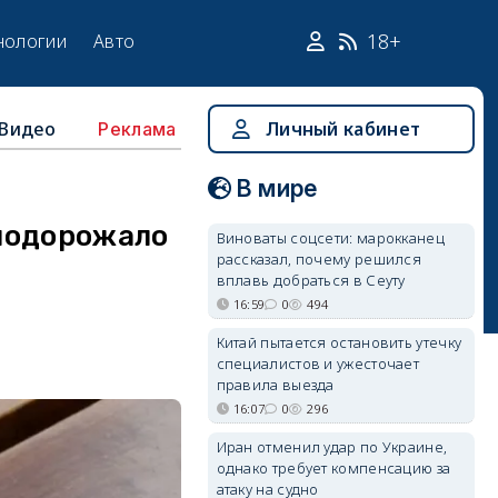
18+
нологии
Авто
Видео
Личный кабинет
Реклама
В мире
подорожало
Виноваты соцсети: марокканец
рассказал, почему решился
вплавь добраться в Сеуту
16:59
0
494
Китай пытается остановить утечку
специалистов и ужесточает
правила выезда
16:07
0
296
Иран отменил удар по Украине,
однако требует компенсацию за
атаку на судно