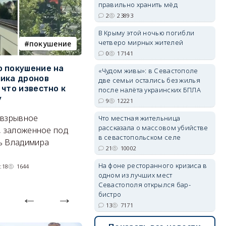
правильно хранить мёд
2
23893
В Крыму этой ночью погибли
четверо мирных жителей
покушение
армия
erid: 2SDnjdvhGXG
0
17141
 покушение на
Путин провёл крупнейшие
В
«Чудом живы»: в Севастополе
ика дронов
кадровые перестановки в
п
две семьи остались без жилья
 что известно к
руководстве Вооружённых
Б
после налёта украинских БПЛА
у
Сил
9
12221
Т
 взрывное
Сменились командующие
Что местная жительница
кв
рассказала о массовом убийстве
, заложенное под
группировками, глава тыла и
п
в севастопольском селе
ь Владимира
руководитель нового рода
21
10002
войск.
На фоне ресторанного кризиса в
:18
1644
05/08/2026 14:54
1401
одном из лучших мест
Севастополя открылся бар-
бистро
13
7171