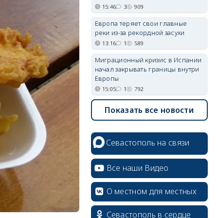
15:46
3
909
Европа теряет свои главные
реки из-за рекордной засухи
13:16
1
589
Миграционный кризис в Испании
начал закрывать границы внутри
Европы
15:05
1
792
Показать все новости
Севастополь на связи
Все наши Видео
О местном для местных
Севастополь в сердце