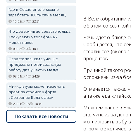
Где в Севастополе можно
заработать 100 тысяч в месяц
В Великобритании и
10:02
7
2231
об этом со ссылкой
Что доверчивые севастопольцы
«покупают» у телефонных
Речь идёт о блюде ф
мошенников
Сообщается, что сей
09:08
0
181
стерлингов (около 1
процентов.
Севастопольские учёные
придумали нетривиальную
Причиной такого ро
работу для ушастых медуз
08:01
1
2429
осложнены из-за бое
Минкультуры может изменить
Отмечается также, ч
правила стройки у форта
а также еда китайск
«Северная Балаклава»
20:01
15
1834
Меж тем ранее в Бри
энд-чипс из-за дено
Показать все новости
могли ловить рыбу в
огромное количеств