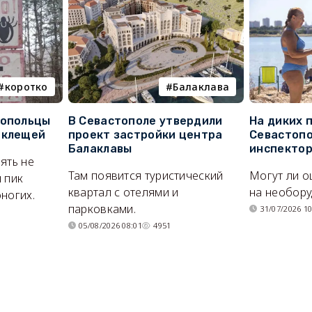
коротко
Балаклава
топольцы
В Севастополе утвердили
На диких 
 клещей
проект застройки центра
Севастопо
Балаклавы
инспекто
ять не
Там появится туристический
Могут ли о
 пик
квартал с отелями и
на необор
ногих.
парковками.
31/07/2026 10
05/08/2026 08:01
4951