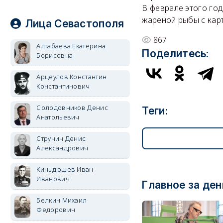
В феврале этого го
жареной рыбы с ка
Лица Севастополя
867
Алтабаева Екатерина
Поделитесь:
Борисовна
Арцеулов Константин
Константинович
Солодовников Денис
Теги:
Анатольевич
Струнин Денис
Александрович
Киньдюшев Иван
Иванович
Главное за ден
Белкин Михаил
Федорович