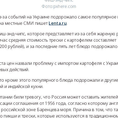
Фиш-энд-чипс
Фото:
pxhere.com
з-за событий на Украине подорожало самое популярное
 на местные СМИ пишет
Lenta.ru
.
иш-энд-чипс, которое представляет из-за себя жареную 
час средняя стоимость трески с картофелем составляет
200 рублей), и за последние пять лет блюдо подорожало
ста цен назвали проблему с импортом картофеля с Укра
вых действий.
то кроме этого популярного блюда подорожали и другие,
ой и индийской кухни.
тании били тревогу, что Россия может оставить жителей
нсации соглашения от 1956 года, согласно которому анг
 российской зоне Баренцева моря. Причина в том, что 
о пикши и трески, которые используются в традиционно