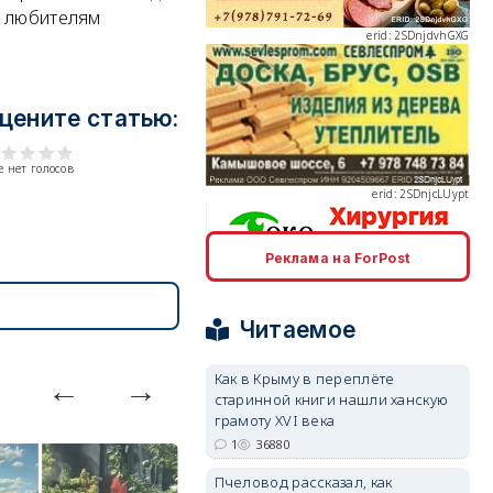
а любителям
erid: 2SDnjcLUypt
цените статью:
 нет голосов
Реклама на ForPost
erid: 2SDnjcrDNw6
Читаемое
Как в Крыму в переплёте
старинной книги нашли ханскую
грамоту XVI века
erid: 2SDnjdPjgYS
1
36880
Пчеловод рассказал, как