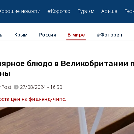
Хорошие новости
#Коротко
Туризм
Афиша
Тех
ь
Крым
Россия
#Фотореп
В мире
лярное блюдо в Великобритании 
ины
rPost
27/08/2024 - 16:50
оста цен на фиш-энд-чипс.