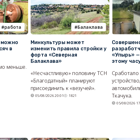
работа
Балаклава
е можно
Минкультуры может
Совершено
сяч в
изменить правила стройки у
разработч
форта «Северная
«Упырь» —
Балаклава»
этому час
мо меньше.
«Несчастливую» половину ТСН
Сработало
«Благодатный» планируют
устройство
присоединить к «везучей».
автомобил
Ткачука.
05/08/2026 20:01
1821
05/08/2026 17