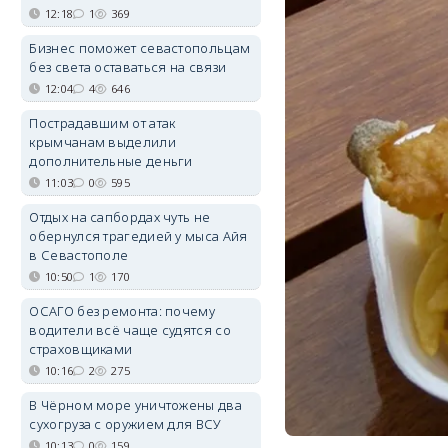
12:18
1
369
Бизнес поможет севастопольцам
без света оставаться на связи
12:04
4
646
Пострадавшим от атак
крымчанам выделили
дополнительные деньги
11:03
0
595
Отдых на сапбордах чуть не
обернулся трагедией у мыса Айя
в Севастополе
10:50
1
170
ОСАГО без ремонта: почему
водители всё чаще судятся со
страховщиками
10:16
2
275
В Чёрном море уничтожены два
сухогруза с оружием для ВСУ
10:13
0
159