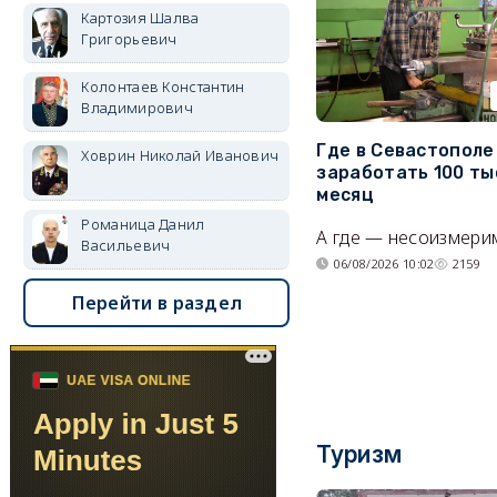
Картозия Шалва
Григорьевич
Колонтаев Константин
Владимирович
Где в Севастопол
Ховрин Николай Иванович
заработать 100 ты
месяц
Романица Данил
А где — несоизмери
Васильевич
06/08/2026 10:02
2159
Перейти в раздел
Туризм