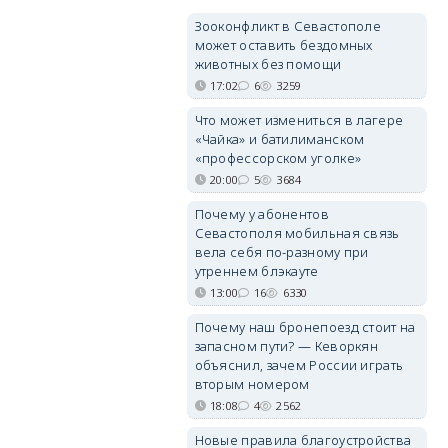
Зооконфликт в Севастополе
может оставить бездомных
животных без помощи
17:02
6
3259
Что может измениться в лагере
«Чайка» и батилиманском
«профессорском уголке»
20:00
5
3684
Почему у абонентов
Севастополя мобильная связь
вела себя по-разному при
утреннем блэкауте
13:00
16
6330
Почему наш бронепоезд стоит на
запасном пути? — Кеворкян
объяснил, зачем России играть
вторым номером
18:08
4
2562
Новые правила благоустройства