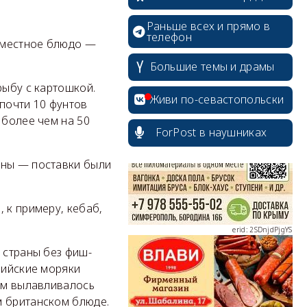
Раньше всех и прямо в
телефон
 местное блюдо —
Большие темы и драмы
erid: 2SDnjcrDNw6
рыбу с картошкой.
Живи по-севастопольски
 почти 10 фунтов
 более чем на 50
ForPost в наушниках
ины — поставки были
erid: 2SDnjdPjgYS
 к примеру, кебаб,
 страны без фиш-
лийские моряки
erid: 2SDnjdvhGXG
там вылавливалось
м британском блюде.