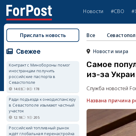
Новости
#СВО
#
Прислать новость
Все
Севастопол
Свежее
Новости мира
Самое попу
Контракт с Минобороны помог
иностранцам получить
из-за Укра
российские паспорта в
Севастополе
Служба новостей Fo
14:03
0
178
Ради подъезда к онкодиспансеру
Названа причина р
в Севастополе изымают частный
участок
12:18
1
205
Российский топливный рынок
ждёт глобальная перенастройка