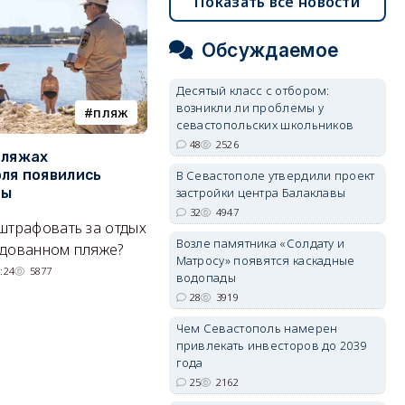
Показать все новости
Обсуждаемое
Десятый класс с отбором:
возникли ли проблемы у
пляж
туризм
севастопольских школьников
48
2526
пляжах
Двух москвичей на
П
ля появились
сапбордах унесло от берега
о
В Севастополе утвердили проект
застройки центра Балаклавы
ры
Крыма на километр в море
б
Е
32
4947
штрафовать за отдых
Спасатели благополучно
Возле памятника «Солдату и
Н
удованном пляже?
вернули туристов обратно на
Матросу» появятся каскадные
де
сушу.
:24
5877
водопады
29/07/2026 17:03
6374
28
3919
Чем Севастополь намерен
привлекать инвесторов до 2039
года
25
2162